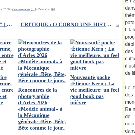
En 2
dan
 à 07:00 -
Commentaires [
…
]
- Permalien [
#
]
thé
pate
Polar islandais : Le Clan Snæberg" | Eva Björg Ægisdóttir
CRITIQUE : O CORNO UNE HISTOIRE DE FEMMES
l’It
prog
dépl
des
cult
illu
de fi
ire
Nouveauté poche
rune,
:Étienne Kern ; La
Le f
 entre
Rencontres de la
vie meilleure: un feel
des
 et
photographie
good book pas
ue
d'Arles 2026
mièvre
mond
«Modèle animal» à
Rein
la Mécanique
de 
générale :Bête, Bête,
not
Bête comme le jour..
dan