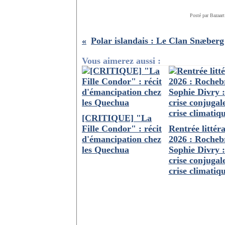
Posté par Bazaart
Vous aimerez aussi :
[CRITIQUE] "La
Fille Condor" : récit
Rentrée littéra
d'émancipation chez
2026 : Rocheb
les Quechua
Sophie Divry :
crise conjugale
crise climatiq