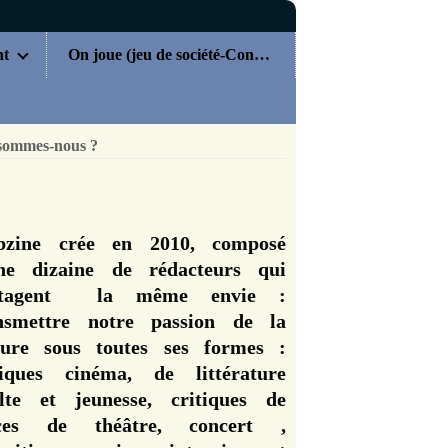
nt
On joue (jeu de société-Concours)
sommes-nous ?
zine crée en 2010, composé
ne dizaine de rédacteurs qui
rtagent la même envie :
nsmettre notre passion de la
ture sous toutes ses formes :
tiques cinéma, de littérature
lte et jeunesse, critiques de
èces de théâtre, concert ,