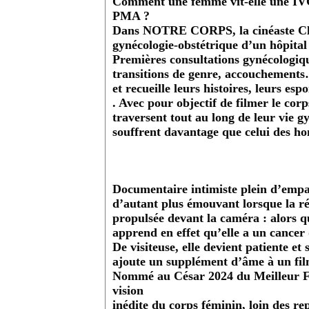
Comment une femme vit-elle une IVG,
PMA ?
Dans NOTRE CORPS, la cinéaste Cla
gynécologie-obstétrique d’un hôpital 
Premières consultations gynécologique
transitions de genre, accouchements… l
et recueille leurs histoires, leurs esp
. Avec pour objectif de filmer le cor
traversent tout au long de leur vie 
souffrent davantage que celui des h
Documentaire intimiste plein d’emp
d’autant plus émouvant lorsque la r
propulsée devant la caméra : alors q
apprend en effet qu’elle a un cancer 
De visiteuse, elle devient patiente e
ajoute un supplément d’âme à un fi
Nommé au César 2024 du Meilleur 
vision
inédite du corps féminin, loin des re