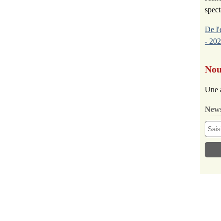
spect
De l'
- 202
Nou
Une 
News