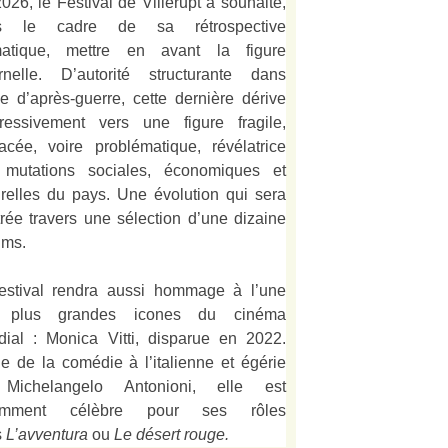
026, le Festival de Villerupt a souhaité,
s le cadre de sa rétrospective
matique, mettre en avant la figure
rnelle. D’autorité structurante dans
alie d’après-guerre, cette dernière dérive
ressivement vers une figure fragile,
acée, voire problématique, révélatrice
 mutations sociales, économiques et
urelles du pays. Une évolution qui sera
strée travers une sélection d’une dizaine
lms.
estival rendra aussi hommage à l’une
 plus grandes icones du cinéma
ial : Monica Vitti, disparue en 2022.
e de la comédie à l’italienne et égérie
Michelangelo Antonioni, elle est
amment célèbre pour ses rôles
s
L’
avventura
ou
Le désert rouge
.