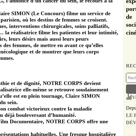
 l’annonce d’un cancer du sein, le recours à la
exp
por
ire SIMON (Le Concours) filme un service de
de 
parisien, où les destins de femmes se croisent.
soc
s, interventions chirurgicales, soins palliatifs,
cin
a réalisatrice filme les patientes et leur intimité,
oirs, leurs désirs mais aussi leurs peurs
ps des femmes, de mettre en avant ce qu’elles
gynécologique et de montrer que leurs corps
ommes.
REC
athie et de dignité, NOTRE CORPS devient
éalisatrice elle-même se retrouve soudainement
u’elle est en plein tournage, Claire SIMON
V
du sein.
Depui
t son combat victorieux contre la maladie
lm déjà bouleversant d’humanité.
LE 
Film Documentaire, NOTRE CORPS offre une
DÉV
présentations habituelles. Une fresque hospitalière