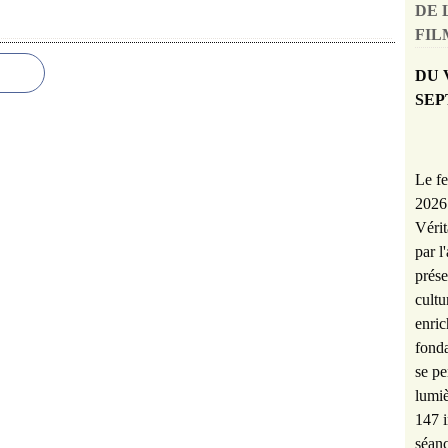
DE 
FILM
DU 
SEP
Le fe
2026 
Vérit
par l
prése
cultu
enric
fonda
se pe
lumiè
147 i
séanc