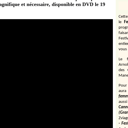
nifique et nécessaire, disponible en DVD le 19
Cett
le
Fe
prog
fais
Fest
entie
vous 
Le f
Arnol
des 
Manen
Pour 
aura
fem
aussi
Cann
(Gr
Zviag
- Fes