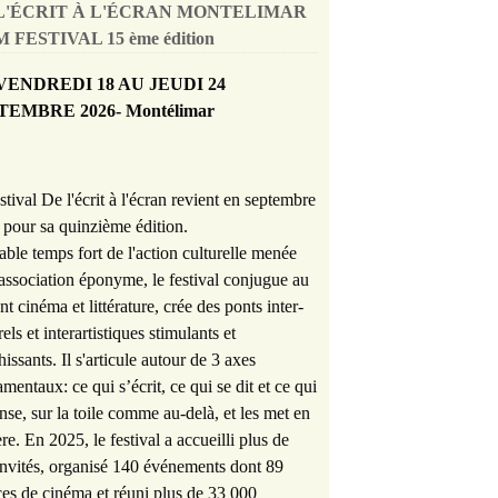
L'ÉCRIT À L'ÉCRAN MONTELIMAR
 FESTIVAL 15 ème édition
VENDREDI 18 AU JEUDI 24
TEMBRE 2026- Montélimar
stival De l'écrit à l'écran revient en septembre
pour sa quinzième édition.
able temps fort de l'action culturelle menée
'association éponyme, le festival conjugue au
nt cinéma et littérature, crée des ponts inter-
rels et interartistiques stimulants et
hissants. Il s'articule autour de 3 axes
mentaux: ce qui s’écrit, ce qui se dit et ce qui
nse, sur la toile comme au-delà, et les met en
re. En 2025, le festival a accueilli plus de
nvités, organisé 140 événements dont 89
es de cinéma et réuni plus de 33 000