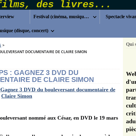
terview
Festival (cinéma, musique...)
Spectacle viva
sique (disque, concert)
Qui 
S
>
BOULEVERSANT DOCUMENTAIRE DE CLAIRE SIMON
S : GAGNEZ 3 DVD DU
Web
NTAIRE DE CLAIRE SIMON
d'u
pa
tra
cul
cri
uleversant nommé aux César, en DVD le 19 mars
adu
pi