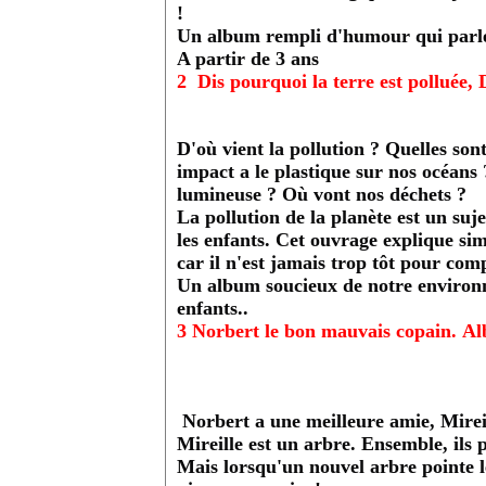
!
Un album rempli d'humour qui parle 
A partir de 3 ans
2 Dis pourquoi la terre est polluée,
D'où vient la pollution ? Quelles so
impact a le plastique sur nos océans 
lumineuse ? Où vont nos déchets ?
La pollution de la planète est un suj
les enfants. Cet ouvrage explique si
car il n'est jamais trop tôt pour com
Un album soucieux de notre environn
enfants..
3 Norbert le bon mauvais copain. Al
Norbert a une meilleure amie, Mirei
Mireille est un arbre. Ensemble, ils
Mais lorsqu'un nouvel arbre pointe le