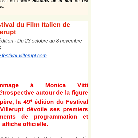
ossi ou encore
Histoires de la nuit
de Léa
us.
tival
du Film Italien de
lerupt
édition
-
Du
2
3
octobre au
8
novembre
6
festival-villerupt.com
mmage à Monica Vitti
étrospective autour de la figure
e
père, la 49
édition du Festival
Villerupt dévoile ses premiers
éments de programmation et
 affiche officielle
.