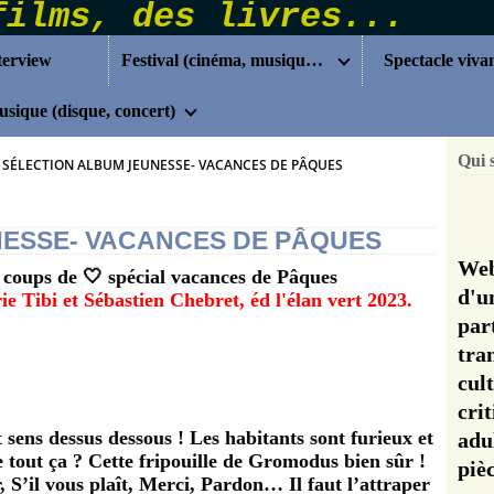
terview
Festival (cinéma, musique...)
Spectacle viva
sique (disque, concert)
Qui 
SÉLECTION ALBUM JEUNESSE- VACANCES DE PÂQUES
NESSE- VACANCES DE PÂQUES
Web
on coups de 🤍 spécial vacances de Pâques
d'u
e Tibi et Sébastien Chebret, éd l'élan vert 2023.
pa
tra
cul
cri
st sens dessus dessous ! Les habitants sont furieux et
adu
e tout ça ? Cette fripouille de Gromodus bien sûr !
pi
, S’il vous plaît, Merci, Pardon… Il faut l’attraper