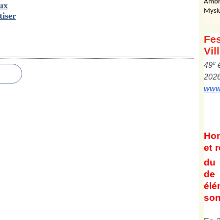
Ambr
eux
Mysi
iser
Fes
Vil
e
4
9
202
www.
Ho
et
r
du 
de 
él
son