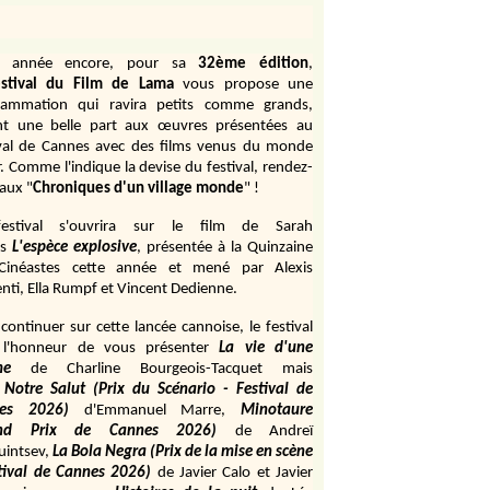
e année encore, pour sa
32ème édition
,
stival du Film de Lama
vous propose une
rammation qui ravira petits comme grands,
ant une belle part aux œuvres présentées au
ival de Cannes avec des films venus du monde
r. Comme l'indique la devise du festival, rendez-
aux "
Chroniques d'un village monde
" !
estival s'ouvrira sur le film de Sarah
s
L'espèce explosive
, présentée à la Quinzaine
Cinéastes cette année et mené par Alexis
ti, Ella Rumpf et Vincent Dedienne.
continuer sur cette lancée cannoise, le festival
 l'honneur de vous présenter
La vie d'une
me
de
Charline Bourgeois-Tacquet
mais
Notre Salut (Prix du Scénario - Festival de
es 2026)
d'Emmanuel Marre,
Minotaure
and Prix de Cannes 2026)
de Andreï
uintsev,
La Bola Negra (Prix de la mise en scène
tival de Cannes 2026)
de Javier Calo et Javier