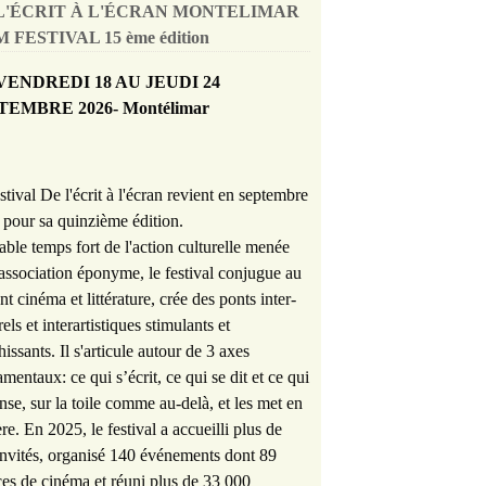
L'ÉCRIT À L'ÉCRAN MONTELIMAR
 FESTIVAL 15 ème édition
VENDREDI 18 AU JEUDI 24
TEMBRE 2026- Montélimar
stival De l'écrit à l'écran revient en septembre
pour sa quinzième édition.
able temps fort de l'action culturelle menée
'association éponyme, le festival conjugue au
nt cinéma et littérature, crée des ponts inter-
rels et interartistiques stimulants et
hissants. Il s'articule autour de 3 axes
mentaux: ce qui s’écrit, ce qui se dit et ce qui
nse, sur la toile comme au-delà, et les met en
re. En 2025, le festival a accueilli plus de
nvités, organisé 140 événements dont 89
es de cinéma et réuni plus de 33 000