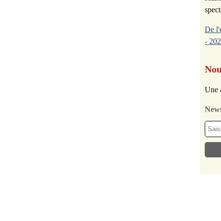
spect
De l'
- 202
Nou
Une 
News