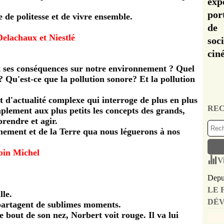
exp
por
de politesse et de vivre ensemble.
de 
 Delachaux et Niestlé
soc
cin
nt ses conséquences sur notre environnement ? Quel
? Qu'est-ce que la pollution sonore? Et la pollution
et d'actualité complexe qui interroge de plus en plus
REC
mplement aux plus petits les concepts des grands,
prendre et agir.
ement et de la Terre qua nous léguerons à nos
bin Michel
V
Depui
LE 
lle.
DÉV
 partagent de sublimes moments.
 bout de son nez, Norbert voit rouge. Il va lui