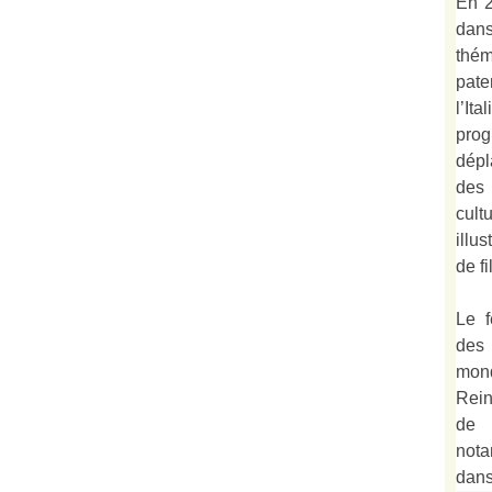
En 2
dan
thé
pate
l’It
prog
dépl
des
cult
illu
de fi
Le f
des
mond
Rein
de 
not
dan