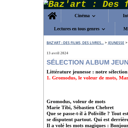
Home
Cinéma
In
Lectures en tous genres
Mu
BAZ'ART : DES FILMS, DES LIVRES...
>
JEUNESSE
>
13 avril 2024
SÉLECTION ALBUM JEU
Littérature jeunesse : notre sélecti
1. Gromodus, le voleur de mots, Mari
Gromodus, voleur de mots
Marie Tibi, Sébastien Chebret
Que se passe-t-il à Poliville ? Tout e
se disputent partout. Qui est derrièr
Il a volé les mots magiques : Bonjour