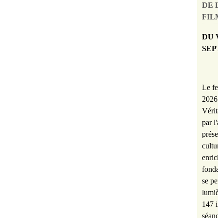
DE 
FILM
DU 
SEP
Le fe
2026 
Vérit
par l
prése
cultu
enric
fonda
se pe
lumiè
147 i
séanc