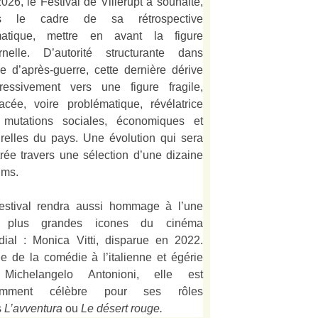
026, le Festival de Villerupt a souhaité,
s le cadre de sa rétrospective
matique, mettre en avant la figure
rnelle. D’autorité structurante dans
alie d’après-guerre, cette dernière dérive
ressivement vers une figure fragile,
acée, voire problématique, révélatrice
 mutations sociales, économiques et
urelles du pays. Une évolution qui sera
strée travers une sélection d’une dizaine
lms.
estival rendra aussi hommage à l’une
 plus grandes icones du cinéma
ial : Monica Vitti, disparue en 2022.
e de la comédie à l’italienne et égérie
Michelangelo Antonioni, elle est
amment célèbre pour ses rôles
s
L’
avventura
ou
Le désert rouge
.