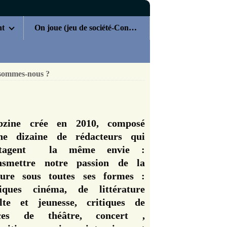
nt
On joue (jeu de société-Concours)
sommes-nous ?
zine crée en 2010, composé
ne dizaine de rédacteurs qui
rtagent la même envie :
nsmettre notre passion de la
ture sous toutes ses formes :
tiques cinéma, de littérature
lte et jeunesse, critiques de
èces de théâtre, concert ,