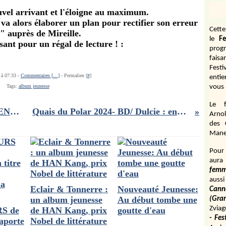
nouvel arrivant et l'éloigne au maximum.
 va alors élaborer un plan pour rectifier son erreur
Cett
" auprès de Mireille.
le
Fe
ant pour un régal de lecture ! :
prog
fais
Fest
 à 07:33 -
Commentaires [
…
]
- Permalien [
#
]
entie
Tags:
album jeunesse
vous 
Le f
CONCOURS LA VENUS D’ARGENT : gagnez 2 DVD d'un film fascinant sur la finance
Quais du Polar 2024- BD/ Dulcie : enquête sur l'assassinat d'une militante anti-apartheid
Arnol
des 
Manen
Pour 
aura
fem
aussi
Eclair & Tonnerre :
Nouveauté Jeunesse:
Cann
un album jeunesse
Au début tombe une
(Gr
Zviag
S de
de HAN Kang, prix
goutte d'eau
- Fes
aporte
Nobel de littérature