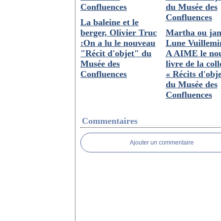
La baleine et le
berger, Olivier Truc
Martha ou jam
:On a lu le nouveau
Lune Vuillemi
"Récit d'objet" du
A AIME le no
Musée des
livre de la col
Confluences
« Récits d'obje
du Musée des
Confluences
Commentaires
Ajouter un commentaire