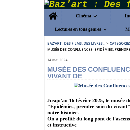
Home
Cinéma
In
Lectures en tous genres
Mu
BAZ'ART : DES FILMS, DES LIVRES...
>
CATEGORIE
MUSÉE DES CONFLUENCES- EPIDÉMIES. PRENDRE
14 mai 2024
MUSÉE DES CONFLUENCE
VIVANT DE
Jusqu'au 16 février 2025, le musée d
"Épidémies, prendre soin du vivant",
notre histoire.
On a profité du long pont de l'ascens
et instructive