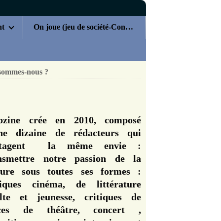
nt
On joue (jeu de société-Concours)
sommes-nous ?
zine crée en 2010, composé
ne dizaine de rédacteurs qui
rtagent la même envie :
nsmettre notre passion de la
ture sous toutes ses formes :
tiques cinéma, de littérature
lte et jeunesse, critiques de
èces de théâtre, concert ,