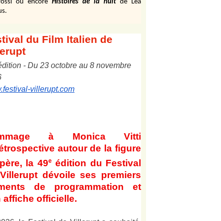
ossi ou encore
Histoires de la nuit
de Léa
us.
tival
du Film Italien de
lerupt
édition
-
Du
2
3
octobre au
8
novembre
6
festival-villerupt.com
mmage à Monica Vitti
étrospective autour de la figure
e
père, la 49
édition du Festival
Villerupt dévoile ses premiers
éments de programmation et
 affiche officielle
.