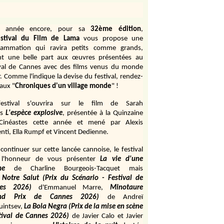
e année encore, pour sa
32ème édition
,
stival du Film de Lama
vous propose une
rammation qui ravira petits comme grands,
ant une belle part aux œuvres présentées au
ival de Cannes avec des films venus du monde
r. Comme l'indique la devise du festival, rendez-
aux "
Chroniques d'un village monde
" !
estival s'ouvrira sur le film de Sarah
s
L'espèce explosive
, présentée à la Quinzaine
Cinéastes cette année et mené par Alexis
ti, Ella Rumpf et Vincent Dedienne.
continuer sur cette lancée cannoise, le festival
 l'honneur de vous présenter
La vie d'une
me
de
Charline Bourgeois-Tacquet
mais
Notre Salut (Prix du Scénario - Festival de
es 2026)
d'Emmanuel Marre,
Minotaure
and Prix de Cannes 2026)
de Andreï
uintsev,
La Bola Negra (Prix de la mise en scène
tival de Cannes 2026)
de Javier Calo et Javier