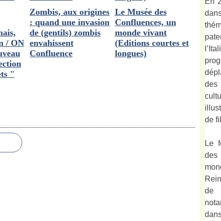
En 2
Zombis, aux origines
Le Musée des
dan
: quand une invasion
Confluences, un
thé
ais,
de (gentils) zombis
monde vivant
pate
n / ON
envahissent
(Editions courtes et
l’It
uveau
Confluence
longues)
prog
lection
dépl
ts "
des
cult
illu
de fi
Le f
des
mond
Rein
de 
not
dan