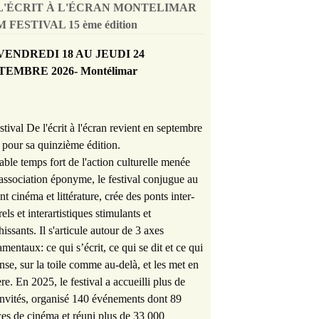
L'ÉCRIT À L'ÉCRAN MONTELIMAR
 FESTIVAL 15 ème édition
VENDREDI 18 AU JEUDI 24
TEMBRE 2026- Montélimar
stival De l'écrit à l'écran revient en septembre
pour sa quinzième édition.
able temps fort de l'action culturelle menée
'association éponyme, le festival conjugue au
nt cinéma et littérature, crée des ponts inter-
rels et interartistiques stimulants et
hissants. Il s'articule autour de 3 axes
mentaux: ce qui s’écrit, ce qui se dit et ce qui
nse, sur la toile comme au-delà, et les met en
re. En 2025, le festival a accueilli plus de
nvités, organisé 140 événements dont 89
es de cinéma et réuni plus de 33 000