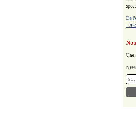
spect
De l'
- 202
Nou
Une 
News