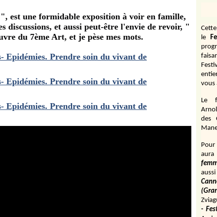
, est une formidable exposition à voir en famille,
 discussions, et aussi peut-être l'envie de revoir, "
Cett
uvre du 7ème Art, et je pèse mes mots.
le
Fe
prog
fais
Fest
entie
vous 
Le f
Arnol
des 
Manen
Pour 
aura
fem
aussi
Cann
(Gr
Zviag
- Fes