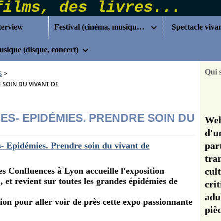
terview
Festival (cinéma, musique...)
Spectacle viva
sique (disque, concert)
Qui 
S
>
 SOIN DU VIVANT DE
S- EPIDÉMIES. PRENDRE SOIN DU
Web
d'u
pa
tra
es Confluences à Lyon accueille l'exposition
cul
 et revient sur toutes les grandes épidémies de
cri
adu
ion pour aller voir de près cette expo passionnante
pi