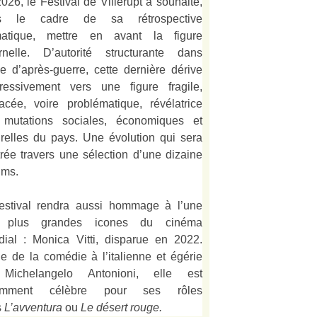
026, le Festival de Villerupt a souhaité,
s le cadre de sa rétrospective
matique, mettre en avant la figure
rnelle. D’autorité structurante dans
alie d’après-guerre, cette dernière dérive
ressivement vers une figure fragile,
acée, voire problématique, révélatrice
 mutations sociales, économiques et
urelles du pays. Une évolution qui sera
strée travers une sélection d’une dizaine
lms.
estival rendra aussi hommage à l’une
 plus grandes icones du cinéma
ial : Monica Vitti, disparue en 2022.
e de la comédie à l’italienne et égérie
Michelangelo Antonioni, elle est
amment célèbre pour ses rôles
s
L’
avventura
ou
Le désert rouge
.