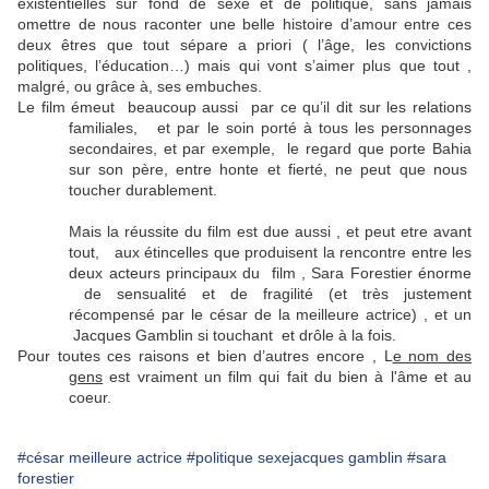
existentielles sur fond de sexe et de politique, sans jamais
omettre de nous raconter une belle histoire d’amour entre ces
deux êtres que tout sépare a priori ( l’âge, les convictions
politiques, l’éducation…) mais qui vont s’aimer plus que tout ,
malgré, ou grâce à, ses embuches.
Le film émeut
beaucoup aussi
par ce qu’il dit sur les relations
familiales,
et par le soin porté à tous les personnages
secondaires, et par exemple,
le regard que porte Bahia
sur son père, entre honte et fierté, ne peut que nous
toucher durablement.
Mais la réussite du film est due aussi , et peut etre avant
tout,
aux étincelles que produisent la rencontre entre les
deux acteurs principaux du
film , Sara Forestier énorme
de sensualité et de fragilité (et très justement
récompensé par le césar de la meilleure actrice) , et un
Jacques Gamblin si touchant
et drôle à la fois.
Pour toutes ces raisons et bien d’autres encore , L
e nom des
gens
est vraiment un film qui fait du bien à l'âme et au
coeur.
#césar meilleure actrice
#politique sexejacques gamblin
#sara
forestier