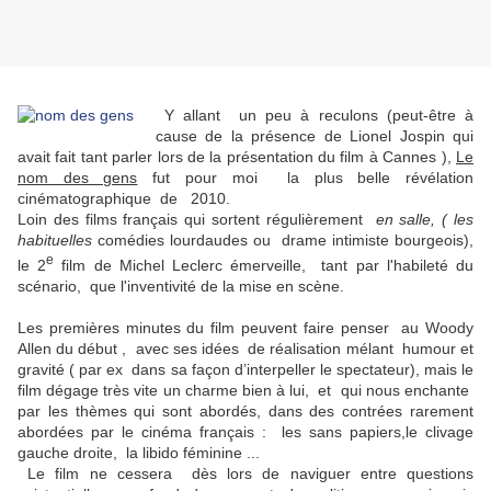
Y allant
un peu à reculons (peut-être à
cause de la présence de Lionel Jospin qui
avait fait tant parler lors de la présentation du film à Cannes ),
Le
nom des gens
fut pour moi
la plus belle révélation
cinématographique de
2010.
Loin des films français qui sortent régulièrement
en salle, ( les
habituelles
comédies lourdaudes ou
drame intimiste bourgeois),
e
le 2
film de Michel Leclerc émerveille,
tant par l'habileté du
scénario,
que l'inventivité de la mise en scène.
Les premières minutes du film peuvent faire penser
au Woody
Allen du début ,
avec ses idées
de réalisation mélant
humour et
gravité ( par ex
dans sa façon d’interpeller le spectateur), mais le
film dégage très vite un charme bien à lui,
et
qui nous enchante
par les thèmes qui sont abordés, dans des contrées rarement
abordées par le cinéma français :
les sans papiers,le clivage
gauche droite,
la libido féminine ...
Le film ne cessera
dès lors de naviguer entre questions