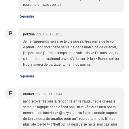
ressemblent pas trop :o)
Répondre
P
potzina
22/11/2011 18:11
Je ne t'apprends rien si je te dis que j'ai très envie de le voir !
A priori il doit sortir cette semaine dans mon ciné de quartier,
j'espère que j'aurai le temps de le voir... <br /> En tous cas, ta
critique donne vraiment envie d'y foncer :)<br /> Bonne soirée
filou et merci de partager ton enthousiasme...
Répondre
F
filou49
22/11/2011 17:44
my discoveries :oui la rencontre entre l'auteur et le cinéaste
semblait logique et ne décoit pas...tu le vériferas bien par toi
meme tot ou tard<br /> @luzycalor: va faire scandale auprès
de ton cinéma de quartier pour qu'il reprogramme le film au
plus vite :o)<br /> @hell 62 : la dessus, je ne te suis pas, moi