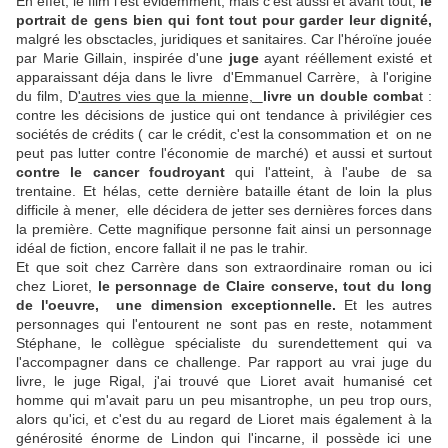
En effet, le film l'est évidemment, mais c'est aussi et avant tout,
le
portrait de gens bien qui font tout pour garder leur dignité,
malgré les obsctacles, juridiques et sanitaires. Car l'héroïne jouée
par Marie Gillain, inspirée d'une
juge
ayant rééllement existé et
apparaissant déja dans le livre d'Emmanuel Carrère, à l'origine
du film, D
'autres vies que la mienne,
livre un double comba
t :
contre les décisions de justice qui ont tendance à privilégier ces
sociétés de crédits ( car le crédit, c'est la consommation et on ne
peut pas lutter contre l'économie de marché) et aussi et surtout
contre le cancer foudroyant
qui l'atteint, à l'aube de sa
trentaine. Et hélas, cette dernière bataille étant de loin la plus
difficile à mener, elle décidera de jetter ses dernières forces dans
la première. Cette magnifique personne fait ainsi un personnage
idéal de fiction, encore fallait il ne pas le trahir.
Et que soit chez Carrère dans son extraordinaire roman ou ici
chez Lioret,
le personnage de Claire conserve, tout du long
de l'oeuvre, une dimension exceptionnelle.
Et les autres
personnages qui l'entourent ne sont pas en reste, notamment
Stéphane, le collègue spécialiste du surendettement qui va
l'accompagner dans ce challenge. Par rapport au vrai juge du
livre, le juge Rigal, j'ai trouvé que Lioret avait humanisé cet
homme qui m'avait paru un peu misantrophe, un peu trop ours,
alors qu'ici, et c'est du au regard de Lioret mais également à la
générosité énorme de Lindon qui l'incarne, il possède ici une