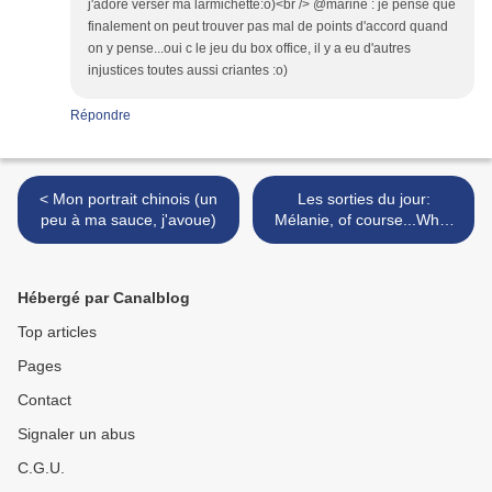
j'adore verser ma larmichette:o)<br /> @marine : je pense que
finalement on peut trouver pas mal de points d'accord quand
on y pense...oui c le jeu du box office, il y a eu d'autres
injustices toutes aussi criantes :o)
Répondre
< Mon portrait chinois (un
Les sorties du jour:
peu à ma sauce, j'avoue)
Mélanie, of course...What
else? >
Hébergé par Canalblog
Top articles
Pages
Contact
Signaler un abus
C.G.U.