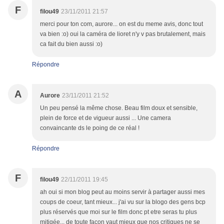
F
filou49
23/11/2011 21:57
merci pour ton com, aurore... on est du meme avis, donc tout
va bien :o) oui la caméra de lioret n'y v pas brutalement, mais
ca fait du bien aussi :o)
Répondre
A
Aurore
23/11/2011 21:52
Un peu pensé la même chose. Beau film doux et sensible,
plein de force et de vigueur aussi ... Une camera
convaincante ds le poing de ce réal !
Répondre
F
filou49
22/11/2011 19:45
ah oui si mon blog peut au moins servir à partager aussi mes
coups de coeur, tant mieux... j'ai vu sur la blogo des gens bcp
plus réservés que moi sur le film donc pt etre seras tu plus
mitigée... de toute facon vaut mieux que nos critiques ne se