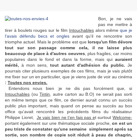
Bon, je ne vais
pas me mettre à
tirer à boulets rouges sur le film
Intouchables
alors même
que je
l'avais défendu becs et ongles
avant qu'il ne rencontre son
triomphe actuel. Mais le problème est que
lorsqu'un film dévore
tout sur son passage comme cela, il ne laisse plus
beaucoup de place à d'autres oeuvres
, plus fragiles, car moins
populaires dans le fond et dans la forme, mais qui
auraient
mérité,
à mon sens,
tout autant d'adhésion du public.
Je
pourrais citer plusieurs exemples de ces films, mais je vais plutôt
me fixer sur un en particulier, que je viens juste de voir au cinéma
:
Toutes nos envies.
Entendons nous bien :je ne dis pas forcément que, si
Intouchables
(ou
Tintin
, autre carton au B.O) ne serait pas sorti
en même temps que ce film, ce dernier aurait connu un succès
public plus important, mais quand on pense au succès au box
office qu'avait rencontré les précédents films du réalisateur
Philippe Lioret,
Je vais bien ne t'en fais pas e
t surtout
Welcome-
portant également sur une thématique sociale proche,
on est un
peu triste de constater qu'une semaine simplement aprés sa
sortie, son nombre de copie soit réduit à peau de chagrin,