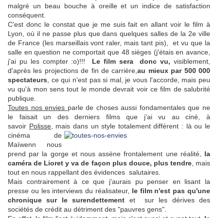
malgré un beau bouche à oreille et un indice de satisfaction
conséquent.
C'est donc le constat que je me suis fait en allant voir le film à
Lyon, où il ne passe plus que dans quelques salles de la 2e ville
de France (les marseillais vont raler, mais tant pis), et vu que la
salle en question ne comportait que 48 sièges (j'étais en avance,
j'ai pu les compter :o)!!!
Le film sera donc vu,
visiblement,
d'après les projections de fin de carrière,
au mieux par 500 000
spectateurs
, ce qui n'est pas si mal, je vous l'accorde, mais peu
vu qu'à mon sens tout le monde devrait voir ce film de salubrité
publique.
Toutes nos envies
parle de choses aussi fondamentales que ne
le faisait un des derniers films que j'ai vu au ciné, à
savoir
Polisse
, mais dans un style totalement
différent : là ou le
cinéma de
Maïwenn nous
prend par la gorge et nous assène frontalement une réalité,
la
caméra de Lioret y va de façon plus douce, plus tendre
, mais
tout en nous rappellant des évidences salutaires.
Mais contrairement à ce que j'aurais pu penser en lisant la
presse ou les interviews du réalisateur,
le film n'est pas qu'une
chronique sur le surendettement
et sur les dérives des
sociétés de crédit au détriment des "pauvres gens".