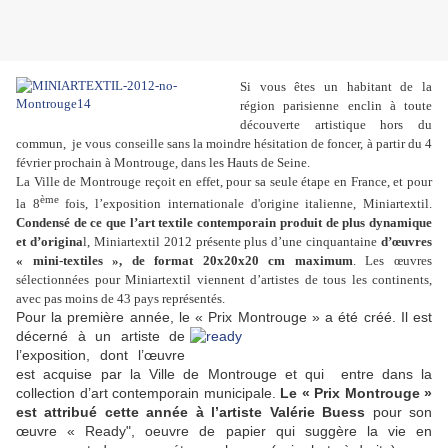
Si vous êtes un habitant de la
région parisienne enclin à toute
découverte artistique hors du
commun, je vous conseille sans la moindre hésitation de foncer, à partir du 4
février prochain à Montrouge, dans les Hauts de Seine.
La Ville de Montrouge reçoit en effet, pour sa seule étape en France, et pour
ème
la 8
fois, l’exposition internationale d'origine italienne, Miniartextil.
Condensé de ce que l’art textile contemporain produit de plus dynamique
et d’origina
l, Miniartextil 2012 présente plus d’une cinquantaine
d’œuvres
« mini-textiles », de format 20x20x20 cm maximum
. Les œuvres
sélectionnées pour Miniartextil viennent d’artistes de tous les continents,
avec pas moins de 43 pays représentés.
Pour la première année, le « Prix Montrouge » a été créé. Il est
décerné à un
artiste de
l’exposition, dont l’œuvre
est acquise par la Ville de Montrouge et qui entre dans la
collection d’art contemporain municipale.
Le « Prix Montrouge »
est attribué cette année à l’artiste Valérie Buess
pour son
œuvre « Ready", oeuvre de papier qui suggère la vie en