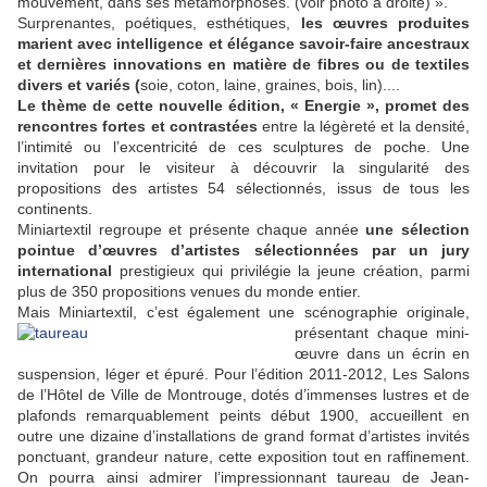
mouvement, dans ses métamorphoses. (voir photo à droite) ».
Surprenantes, poétiques, esthétiques,
les œuvres produites
marient avec intelligence et élégance savoir-faire ancestraux
et dernières innovations en matière de fibres ou de textiles
divers et variés (
soie, coton, laine, graines, bois, lin)....
Le thème de cette nouvelle édition, « Energie », promet des
rencontres fortes et contrastées
entre la légèreté et la densité,
l’intimité ou l’excentricité de ces sculptures de poche. Une
invitation pour le visiteur à découvrir la singularité des
propositions des artistes 54 sélectionnés, issus de tous les
continents.
Miniartextil regroupe et présente chaque année
une sélection
pointue d’œuvres d’artistes sélectionnées par un jury
international
prestigieux qui privilégie la jeune création, parmi
plus de 350 propositions venues du monde entier.
Mais Miniartextil, c’est égal
ement une scénographie originale,
présentant chaque mini-
œuvre dans un écrin en
suspension, léger et épuré. Pour l’édition 2011-2012, Les Salons
de l’Hôtel de Ville de Montrouge, dotés d’immenses lustres et de
plafonds remarquablement peints début 1900, accueillent en
outre une dizaine d’installations de grand format d’artistes invités
ponctuant, grandeur nature, cette exposition tout en raffinement.
On pourra ainsi admirer l’impressionnant taureau de Jean-