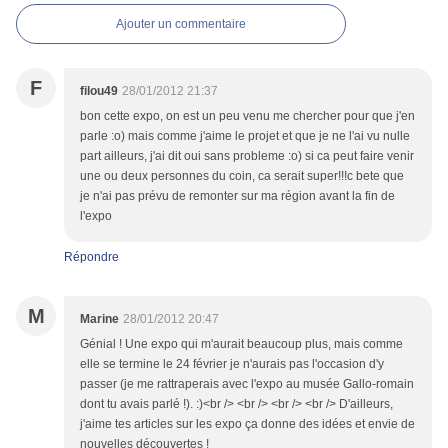
Ajouter un commentaire
F
filou49
28/01/2012 21:37
bon cette expo, on est un peu venu me chercher pour que j'en
parle :o) mais comme j'aime le projet et que je ne l'ai vu nulle
part ailleurs, j'ai dit oui sans probleme :o) si ca peut faire venir
une ou deux personnes du coin, ca serait super!!!c bete que
je n'ai pas prévu de remonter sur ma région avant la fin de
l'expo
Répondre
M
Marine
28/01/2012 20:47
Génial ! Une expo qui m'aurait beaucoup plus, mais comme
elle se termine le 24 février je n'aurais pas l'occasion d'y
passer (je me rattraperais avec l'expo au musée Gallo-romain
dont tu avais parlé !). :)<br /> <br /> <br /> <br /> D'ailleurs,
j'aime tes articles sur les expo ça donne des idées et envie de
nouvelles découvertes !