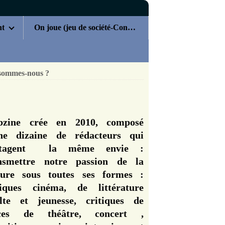
nt
On joue (jeu de société-Concours)
sommes-nous ?
zine crée en 2010, composé
ne dizaine de rédacteurs qui
rtagent la même envie :
nsmettre notre passion de la
ture sous toutes ses formes :
tiques cinéma, de littérature
lte et jeunesse, critiques de
èces de théâtre, concert ,