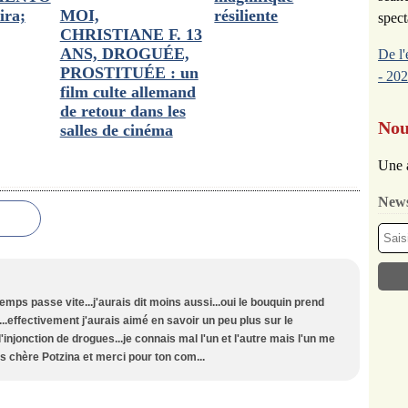
ira;
MOI,
résiliente
spect
CHRISTIANE F. 13
ANS, DROGUÉE,
De l'
PROSTITUÉE : un
- 202
film culte allemand
de retour dans les
Nou
salles de cinéma
Une 
News
emps passe vite...j'aurais dit moins aussi...oui le bouquin prend
.effectivement j'aurais aimé en savoir un peu plus sur le
injonction de drogues...je connais mal l'un et l'autre mais l'un me
 chère Potzina et merci pour ton com...