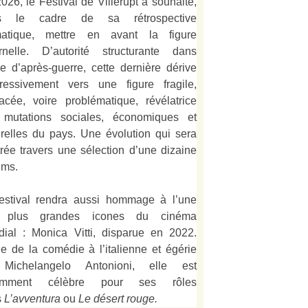
026, le Festival de Villerupt a souhaité,
s le cadre de sa rétrospective
matique, mettre en avant la figure
rnelle. D’autorité structurante dans
alie d’après-guerre, cette dernière dérive
ressivement vers une figure fragile,
acée, voire problématique, révélatrice
 mutations sociales, économiques et
urelles du pays. Une évolution qui sera
strée travers une sélection d’une dizaine
lms.
estival rendra aussi hommage à l’une
 plus grandes icones du cinéma
ial : Monica Vitti, disparue en 2022.
e de la comédie à l’italienne et égérie
Michelangelo Antonioni, elle est
amment célèbre pour ses rôles
s
L’
avventura
ou
Le désert rouge
.