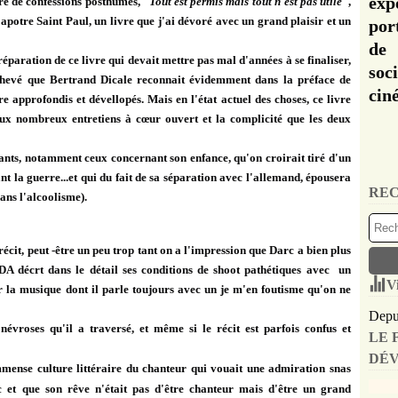
exp
re de confessions posthumes, "
Tout est permis mais tout n'est pas utile
",
apotre Saint Paul, un livre que j'ai dévoré avec un grand plaisir et un
por
de 
réparation de ce livre qui devait mettre pas mal d'années à se finaliser,
soc
chevé
que Bertrand Dicale reconnait évidemment dans la préface de
cin
re approfondis et dévellopés. Mais en l'état actuel des choses,
ce livre
 aux nombreux entretiens à cœur ouvert et la complicité que les deux
ants, notamment ceux concernant son enfance, qu'on croirait tiré d'un
a guerre...et qui du fait de sa séparation avec l'allemand, épousera
REC
dans l'alcoolisme).
cit, peut -être un peu trop tant on a l'impression que Darc a bien plus
DA décrt dans le détail ses conditions de shoot pathétiques avec un
V
ur la musique dont il parle toujours avec un je m'en foutisme qu'on ne
Depui
névroses qu'il a traversé, et même si le récit est parfois confus et
LE 
DÉV
mense culture littéraire du chanteur
qui vouait une admiration snas
et que son rêve n'était pas d'être chanteur mais d'être un grand