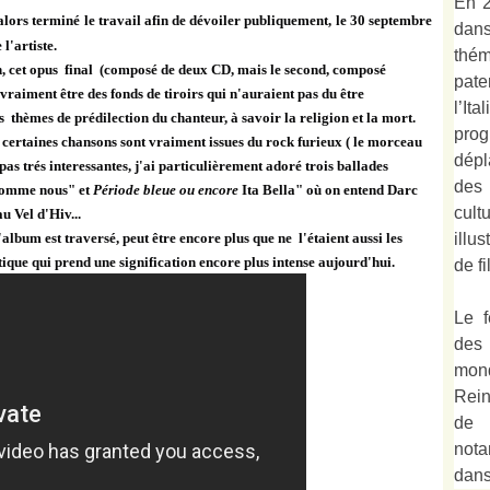
En 2
lors terminé le travail afin de dévoiler publiquement, le 30 septembre
dan
l'artiste.
thé
n, cet opus final (composé de deux CD, mais le second, composé
pate
aiment être des fonds de tiroirs qui n'auraient pas du être
l’It
hèmes de prédilection du chanteur, à savoir la religion et la mort.
prog
certaines chansons sont vraiment issues du rock furieux ( le morceau
dépl
 pas trés interessantes, j'ai particulièrement adoré trois ballades
des
 comme nous" et
Période bleue ou encore
Ita Bella" où on entend Darc
cult
 Vel d'Hiv...
illu
'album est traversé, peut être encore plus que ne l'étaient aussi les
istique qui prend une signification encore plus intense aujourd'hui.
de fi
Le f
des
mond
Rein
de 
not
dan