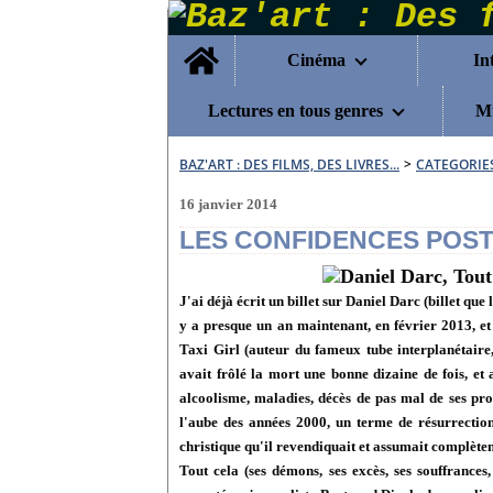
Home
Cinéma
In
Lectures en tous genres
Mu
BAZ'ART : DES FILMS, DES LIVRES...
>
CATEGORIE
16 janvier 2014
LES CONFIDENCES POS
J'ai déjà écrit un billet sur Daniel Darc (billet que
y a presque un an maintenant, en février 2013, et
Taxi Girl (auteur du fameux tube interplanétaire
avait frôlé la mort une bonne dizaine de fois, et 
alcoolisme, maladies, décès de pas mal de ses proc
l'aube des années 2000, un terme de résurrectio
christique qu'il revendiquait et assumait complètem
Tout cela (ses démons, ses excès, ses souffrances,