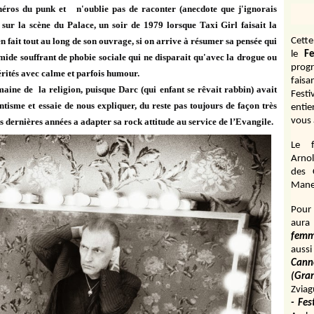
 héros du punk et n'oublie pas de raconter (anecdote que j'ignorais
es sur la scène du Palace, un soir de 1979 lorsque Taxi Girl faisait la
 fait tout au long de son ouvrage, si on arrive à résumer sa pensée qui
Cett
le
Fe
mide souffrant de phobie sociale qui ne disparait qu'avec la drogue ou
prog
s vérités avec calme et parfois humour.
fais
ine de la religion, puisque Darc (qui enfant se rêvait rabbin) avait
Fest
ntisme et essaie de nous expliquer, du reste pas toujours de façon très
entie
vous 
es dernières années a adapter sa rock attitude au service de l’Evangile.
Le f
Arnol
des 
Manen
Pour 
aura
fem
aussi
Cann
(Gr
Zviag
- Fes