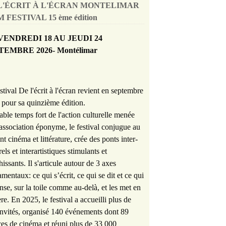
L'ÉCRIT À L'ÉCRAN MONTELIMAR
 FESTIVAL 15 ème édition
VENDREDI 18 AU JEUDI 24
TEMBRE 2026- Montélimar
stival De l'écrit à l'écran revient en septembre
pour sa quinzième édition.
able temps fort de l'action culturelle menée
'association éponyme, le festival conjugue au
nt cinéma et littérature, crée des ponts inter-
rels et interartistiques stimulants et
hissants. Il s'articule autour de 3 axes
mentaux: ce qui s’écrit, ce qui se dit et ce qui
nse, sur la toile comme au-delà, et les met en
re. En 2025, le festival a accueilli plus de
nvités, organisé 140 événements dont 89
es de cinéma et réuni plus de 33 000