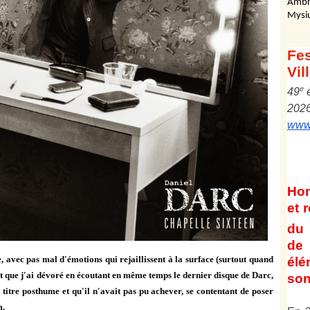
Ambr
Mysi
Fes
Vil
e
4
9
202
www.
Ho
et
r
du 
de 
ée, avec pas mal d'émotions qui rejaillissent à la surface (surtout quand
él
et que j'ai dévoré en écoutant en même temps le dernier disque de Darc,
son
titre posthume et qu'il n'avait pas pu achever, se contentant de poser
m.