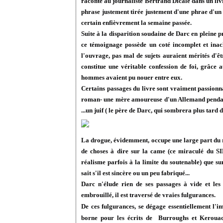
raconté au journaliste Bertrand Dicale dans un liv
phrase justement tirée justement d'une phrae d'un 
certain enfièvrement la semaine passée.
Suite à la disparition soudaine de Darc en pleine p
ce témoignage possède un coté incomplet et ina
l'ouvrage, pas mal de sujets auraient mérités d'êt
constitue une véritable confession de foi, grâce
hommes avaient pu nouer entre eux.
Certains passages du livre sont vraiment passionn
roman- une mère amoureuse d'un Allemand pendant l
...un juif ( le père de Darc, qui sombrera plus tard 
La drogue, évidemment, occupe une large part du ré
de choses à dire sur la came (ce miraculé du SI
réalisme parfois à la limite du soutenable) que s
sait s'il est sincère ou un peu fabriqué...
Darc n'élude rien de ses passages à vide et les 
embrouillé, il est traversé de vraies fulgurances.
De ces fulgurances, se dégage essentiellement
l'im
borne pour les écrits de Burroughs et Kerouac 