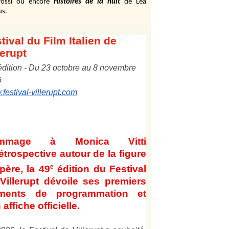
ossi ou encore
Histoires de la nuit
de Léa
us.
tival
du Film Italien de
lerupt
édition
-
Du
2
3
octobre au
8
novembre
6
festival-villerupt.com
mmage à Monica Vitti
étrospective autour de la figure
e
père, la 49
édition du Festival
Villerupt dévoile ses premiers
éments de programmation et
 affiche officielle
.