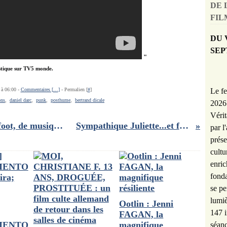
DE 
FILM
DU 
SEP
"
tique sur TV5 monde.
Le fe
 à 06:00 -
Commentaires [
…
]
- Permalien [
#
]
ons
,
daniel darc
,
punk
,
posthume
,
bertrand dicale
2026 
Vérit
Mes dernières lectures parlent de foot, de musique et....d'égos hypertrophiés!!
Sympathique Juliette...et formidable Astrid!!
par l
prése
cultu
enric
fonda
se pe
lumiè
Ootlin : Jenni
147 i
FAGAN, la
MENTO
magnifique
séanc