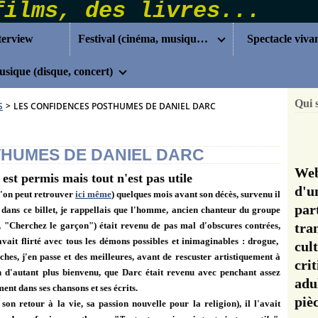
terview
Festival (cinéma, musique...)
Spectacle viva
sique (disque, concert)
Qui 
S
>
LES CONFIDENCES POSTHUMES DE DANIEL DARC
THUMES DE DANIEL DARC
Web
d'u
 l'on peut retrouver
ici même
) quelques mois avant son décès, survenu il
pa
 dans ce billet, je rappellais que l'homme, ancien chanteur du groupe
, "Cherchez le garçon") était revenu de pas mal d'obscures contrées,
tra
avait flirté avec tous les démons possibles et inimaginables : drogue,
cul
hes, j'en passe et des meilleures, avant de rescuster artistiquement à
cri
n d'autant plus bienvenu, que Darc était revenu avec penchant assez
adu
ent dans ses chansons et ses écrits.
pi
 son retour à la vie, sa passion nouvelle pour la religion), il l'avait