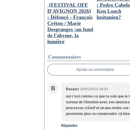
{FESTIVAL OFF
; Pedro Cabele
D'AVIGNON 2026}
Ken Loach
: Défoncé - François
lusitanien?
Créton / Marie
Desgranges ;au fond
de l'abyme, la
lumière
Commentaires
Ajouter un commentaire
B
Bazaart
16/01/2014 18:01
oui c'est comme ca que tu vois que le t
surtout de l'émotion avec son absence..
processus créatif et un peu moins sur l'
passionne plus va comprendre :o) bises
Répondre