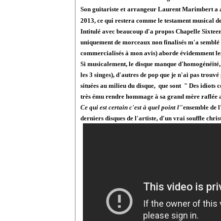
Son guitariste et arrangeur Laurent Marimbert a a
2013, ce qui restera comme le testament musical de 
Intitulé avec beaucoup d'a propos Chapelle Sixtee
uniquement de morceaux non finalisés m'a semblé vr
commercialisés à mon avis) aborde évidemment les t
Si musicalement, le disque manque d'homogénéité, 
les 3 singes), d'autres de pop que je n'ai pas trouvé
situées au milieu du disque, que sont " Des idiots
très ému rendre hommage à sa grand mère raflée au
Ce qui est certain c'est à quel point l'
'ensemble de l
derniers disques de l'artiste, d'un vrai souffle chr