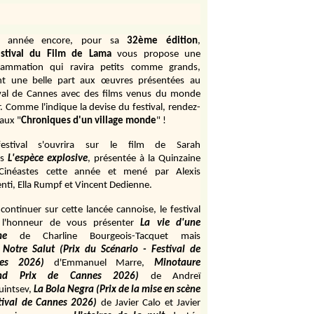
e année encore, pour sa
32ème édition
,
stival du Film de Lama
vous propose une
rammation qui ravira petits comme grands,
ant une belle part aux œuvres présentées au
ival de Cannes avec des films venus du monde
r. Comme l'indique la devise du festival, rendez-
aux "
Chroniques d'un village monde
" !
estival s'ouvrira sur le film de Sarah
s
L'espèce explosive
, présentée à la Quinzaine
Cinéastes cette année et mené par Alexis
ti, Ella Rumpf et Vincent Dedienne.
continuer sur cette lancée cannoise, le festival
 l'honneur de vous présenter
La vie d'une
me
de
Charline Bourgeois-Tacquet
mais
Notre Salut (Prix du Scénario - Festival de
es 2026)
d'Emmanuel Marre,
Minotaure
and Prix de Cannes 2026)
de Andreï
uintsev,
La Bola Negra (Prix de la mise en scène
tival de Cannes 2026)
de Javier Calo et Javier