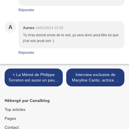
Répondre
A
Aurore
24/02/2014 22:00
Tu m'as donné envie de le voir, ça sera donc peut être lui que
ji'rai voir jeudi soir :)
Répondre
< La Mémé de Philippe
Interview exclusive de
Torreton est aussi un peu la
Maryline Canto, actrice et
notre..
réalisatrice du sens de
l'humour >
Hébergé par Canalblog
Top articles
Pages
Contact