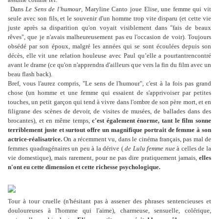
Dans
Le Sens de l'humour
, Maryline Canto joue Elise, une femme qui vit
seule avec son fils, et le souvenir d'un homme trop vite disparu (et cette vie
juste après sa disparition qu'on voyait visiblement dans "fais de beaux
rêves", que je n'avais malheureusement pas eu l'occasion de voir). Toujours
obsédé par son époux, malgré les années qui se sont écoulées depuis son
décès, elle vit une relation houleuse avec Paul qu’elle a pourtantrencontré
avant le drame (ce qu'on n'apprendra d'ailleurs que vers la fin du film avec un
beau flash back).
Bref, vous l'aurez compris, "Le sens de l'humour", c'est à la fois pas grand
chose (un homme et une femme qui essaient de s'apprivoiser par petites
touches, un petit garçon qui tend à vivre dans l'ombre de son père mort, et en
filigrane des scènes de devoir, de visites de musées, de ballades dans des
brocantes), et en même temps,
c'est également énorme, tant le film sonne
terriblement juste et surtout offre un magnifique portrait de femme à son
actrice-réalisatrice.
On a récemment vu,
dans le cinéma français,
pas mal de
femmes quadragénaires un peu à la dérive (
de Lulu femme nue
à celles de la
vie domestique), mais rarement, pour ne pas dire pratiquement jamais,
elles
n'ont eu cette dimension et cette richesse psychologique.
Tour à tour cruelle (n'hésitant pas à assener des phrases sentencieuses et
douloureuses à l'homme qui l'aime), charmeuse, sensuelle, colérique,