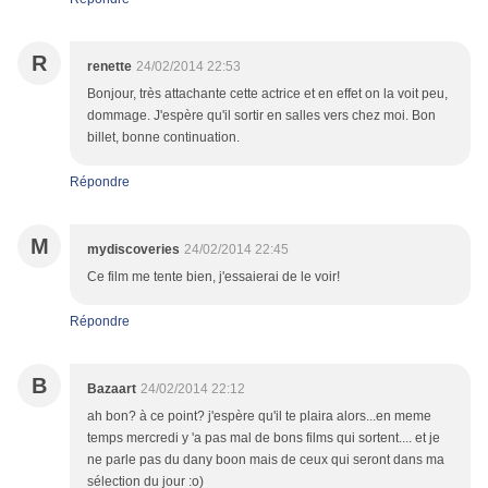
R
renette
24/02/2014 22:53
Bonjour, très attachante cette actrice et en effet on la voit peu,
dommage. J'espère qu'il sortir en salles vers chez moi. Bon
billet, bonne continuation.
Répondre
M
mydiscoveries
24/02/2014 22:45
Ce film me tente bien, j'essaierai de le voir!
Répondre
B
Bazaart
24/02/2014 22:12
ah bon? à ce point? j'espère qu'il te plaira alors...en meme
temps mercredi y 'a pas mal de bons films qui sortent.... et je
ne parle pas du dany boon mais de ceux qui seront dans ma
sélection du jour :o)