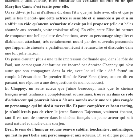
maternelle, ambivalente,
Elise constitue un véritable un rôle en or que
Maryline Canto s'est écrite pour elle.
On se dit- et je lui ai d'ailleurs dit dans l'itw que j'ai faite avec elle et que je
publie très bientôt-
que cette actrice si sensible et si nuancée a pu et a su
s'offrir un rôle qu'aucun scénariste n'avait pu lui proposer
(elle est hélas
abonnée aux seconds, voire troisième rôles). En effet, cette Elise lui permet
de composer une belle palette des émotions, avec un personnage singulier et
diablement attachant, très certainement nourri par des souvenirs personnels
que l'apprentie cinéaste a parfaitement réussi à retranscrire et dissoudre dans
une fort jolie fiction.
On pense d'autant plus à une telle impression d'offrande que, dans le rôle de
Paul, son compagnon d'infortune est incarné par Antoine Chappey qui n'est
autre que son compagnon dans la vie, avec lequel elle a déjà formé un
couple à l'écran dans "le premier film" de René Feret (tiens, soit en dit en
passant, une réponse à une des questions de mon concours).
Et
Chappey, u
n autre acteur que j'aime beaucoup, mais que le cinéma
français avait tendance à complètement sousestimer,
trouve ici dans ce rôle
d'adulescent qui pourrait bien à 50 ans sonnés avoir une vie plus rangée
un personnage qui lui sied à merveille. Et pour compléter ce beau casting,
je n'oublierais pas de citer
le jeune Samson Dajczman, vraiment épatant,
tant il est rare de trouver dans le cinéma français un jeune acteur qui soit
aussi naturel et sincère dans son jeu.
Bref, le sens de l'humour est une oeuvre subtile, touchante et authentique,
qui fait la part belle aux personnages et aux acteurs.
On se dit que pour un