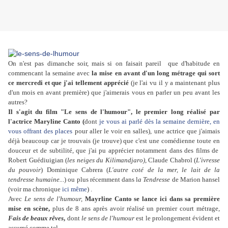
On n'est pas dimanche soir, mais si on faisait pareil que d'habitude en
commencant la semaine avec
la mise en avant d'un long métrage qui sort
ce mercredi et que j'ai tellement apprécié
(je l'ai vu il y a maintenant plus
d'un mois en avant première) que j'aimerais vous en parler un peu avant les
autres?
Il s'agit du film "Le sens de l'humour", le premier long réalisé par
l'actrice Maryline Canto (
dont
je vous ai parlé dès la semaine dernière, en
vous offrant des places
pour aller le voir en salles), une actrice que j'aimais
déjà beaucoup car je trouvais (je trouve) que c'est une comédienne toute en
douceur et de subtilité, que j'ai pu apprécier notamment dans des films de
Robert Guédiuigian (
les neiges du Kilimandjaro)
, Claude Chabrol (
L'ivresse
du pouvoir
) Dominique Cabrera (
L'autre coté de la mer, le lait de la
tendresse humaine..
.) ou plus récemment dans l
a Tendresse
de Marion hansel
(voir ma chronique
ici même
) .
Avec
Le sens de l'humour,
Mayrline Canto se lance ici dans sa première
mise en scène,
plus de 8 ans après avoir réalisé un premier court métrage,
Fais de beaux rêves
,
dont
le sens de l'humour
est le prolongement évident et
assumé comme tel.