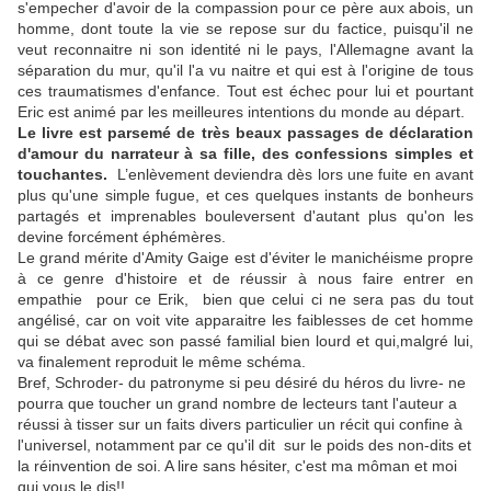
s'empecher d'avoir de la compassion pour ce père aux abois, un
homme, dont toute la vie se repose sur du factice, puisqu'il ne
veut reconnaitre ni son identité ni le pays, l'Allemagne avant la
séparation du mur, qu'il l'a vu naitre et qui est à l'origine de tous
ces traumatismes d'enfance. Tout est échec pour lui et pourtant
Eric est animé par les meilleures intentions du monde au départ.
Le livre est parsemé de très beaux passages de déclaration
d'amour du narrateur à sa fille, des confessions simples et
touchantes.
L’enlèvement deviendra dès lors une fuite en avant
plus qu'une simple fugue, et ces quelques instants de bonheurs
partagés et imprenables bouleversent d'autant plus qu'on les
devine forcément éphémères.
Le grand mérite d'Amity Gaige est d'éviter le manichéisme propre
à ce genre d'histoire et de réussir à nous faire entrer en
empathie pour ce
Erik, bien que celui ci ne sera pas du tout
angélisé, car on voit vite apparaitre les faiblesses de cet homme
qui se débat avec son passé familial bien lourd et qui,malgré lui,
va finalement reproduit le même schéma.
Bref, Schroder- du patronyme si peu désiré du héros du livre- ne
pourra que toucher un grand nombre de lecteurs tant l'auteur a
réussi à tisser sur un faits divers particulier un récit qui confine à
l'universel, notamment par ce qu'il dit
sur le poids des non-dits et
la réinvention de soi. A lire sans hésiter, c'est ma môman et moi
qui vous le dis!!