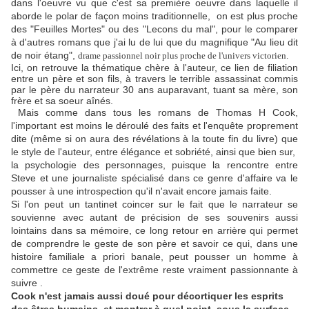
dans l'oeuvre vu que c'est sa première oeuvre dans laquelle il
aborde le polar de façon moins traditionnelle, on est plus proche
des "Feuilles Mortes" ou des "Lecons du mal", pour le comparer
à d'autres romans que j'ai lu de lui que du magnifique "Au lieu dit
de noir étang",
drame passionnel noir plus proche de l'univers victorien.
Ici, on retrouve la thématique chère à l'auteur, ce lien de filiation
entre un père et son fils, à travers le terrible assassinat commis
par le père du narrateur 30 ans auparavant, tuant
sa mère, son
frère et sa soeur aînés.
Mais comme dans tous les romans de Thomas H Cook,
l'important est moins le déroulé des faits et l'enquête proprement
dite (même si on aura des révélations à la toute fin du livre)
que
le style de l'auteur, entre élégance et sobriété, ainsi que bien sur,
la psychologie des personnages, puisque la rencontre entre
Steve et une journaliste spécialisé dans ce genre d'affaire va le
pousser à une introspection qu'il n'avait encore jamais faite.
Si l'on peut un tantinet coincer sur le fait que le narrateur se
souvienne avec autant de précision de ses souvenirs aussi
lointains dans sa mémoire, ce long retour en arrière qui permet
de comprendre le geste de son père et savoir ce qui, dans une
histoire familiale a priori banale, peut pousser un homme à
commettre ce geste de l'extrême reste vraiment passionnante à
suivre .
Cook n'est jamais aussi doué pour décortiquer les esprits