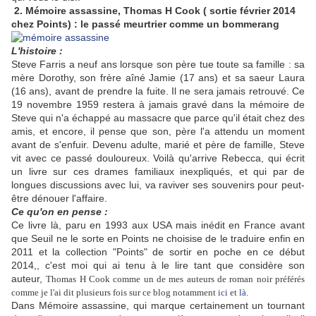
2. Mémoire assassine, Thomas H Cook ( sortie février 2014
chez Points) : le passé meurtrier comme un bommerang
L'histoire :
Steve Farris a neuf ans lorsque son père tue toute sa famille : sa
mère Dorothy, son frère aîné Jamie (17 ans) et sa saeur Laura
(16 ans), avant de prendre la fuite. Il ne sera jamais retrouvé. Ce
19 novembre 1959 restera à jamais gravé dans la mémoire de
Steve qui n'a échappé au massacre que parce qu'il était chez des
amis, et encore, il pense que son, père l'a attendu un moment
avant de s'enfuir. Devenu adulte, marié et père de famille, Steve
vit avec ce passé douloureux. Voilà qu'arrive Rebecca, qui écrit
un livre sur ces drames familiaux inexpliqués, et qui par de
longues discussions avec lui, va raviver ses souvenirs pour peut-
être dénouer l'affaire.
Ce qu'on en pense :
Ce livre là, paru en 1993 aux USA mais inédit en France avant
que Seuil ne le sorte en Points ne choisise de le traduire enfin en
2011 et la collection "Points" de sortir en poche en ce début
2014,, c'est moi qui ai tenu à le lire tant que considère son
auteur,
Thomas H Cook comme un de mes auteurs de roman noir préférés
comme je l'ai dit plusieurs fois sur ce blog notamment
ici
et
là.
Dans Mémoire assassine, qui marque certainement un tournant