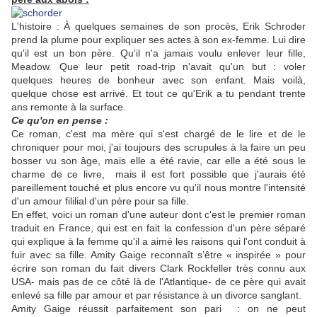
L'histoire : À quelques semaines de son procès, Erik Schroder
prend la plume pour expliquer ses actes à son ex-femme. Lui dire
qu'il est un bon père. Qu'il n'a jamais voulu enlever leur fille,
Meadow. Que leur petit road-trip n'avait qu'un but : voler
quelques heures de bonheur avec son enfant. Mais voilà,
quelque chose est arrivé. Et tout ce qu'Erik a tu pendant trente
ans remonte à la surface.
Ce qu'on en pense :
Ce roman, c'est ma mère qui s'est chargé de le lire et de le
chroniquer pour moi, j'ai toujours des scrupules à la faire un peu
bosser vu son âge, mais elle a été ravie, car elle a été sous le
charme de ce livre, mais il est fort possible que j'aurais été
pareillement touché et plus encore vu qu'il nous montre l'intensité
d'un amour fililial d'un père pour sa fille.
En effet, voici un roman d'une auteur dont c'est le premier roman
traduit en France, qui est en fait la confession d'un père séparé
qui explique à la femme qu'il a aimé les raisons qui l'ont conduit à
fuir avec sa fille. Amity Gaige reconnaît s’être « inspirée » pour
écrire son roman du fait divers Clark Rockfeller très connu aux
USA- mais pas de ce côté là de l'Atlantique- de ce père qui avait
enlevé sa fille par amour et par résistance à un divorce sanglant.
Amity Gaige réussit parfaitement son pari : on ne peut