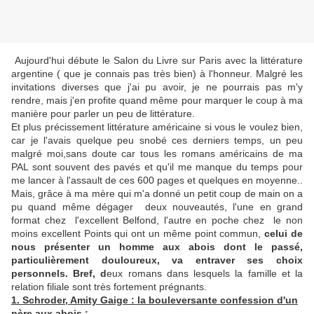
Aujourd'hui débute le Salon du Livre sur Paris avec la littérature
argentine ( que je connais pas très bien) à l'honneur. Malgré les
invitations diverses que j'ai pu avoir, je ne pourrais pas m'y
rendre, mais j'en profite quand même pour marquer le coup à ma
manière pour parler un peu de littérature.
Et plus précissement littérature américaine si vous le voulez bien,
car je l'avais quelque peu snobé ces derniers temps, un peu
malgré moi,sans doute car tous les romans américains de ma
PAL sont souvent des pavés et qu'il me manque du temps pour
me lancer à l'assault de ces 600 pages et quelques en moyenne..
Mais, grâce à ma mère qui m'a donné un petit coup de main on a
pu quand même dégager deux nouveautés, l'une en grand
format chez l'excellent Belfond, l'autre en poche chez le non
moins excellent Points qui ont un même point commun,
celui de
nous présenter un homme aux abois dont le passé,
particulièrement douloureux, va entraver ses choix
personnels. Bref, d
eux romans dans lesquels la famille et la
relation filiale sont très fortement prégnants.
1. Schroder, Amity Gaige : la bouleversante confession d'un
père aux abois :