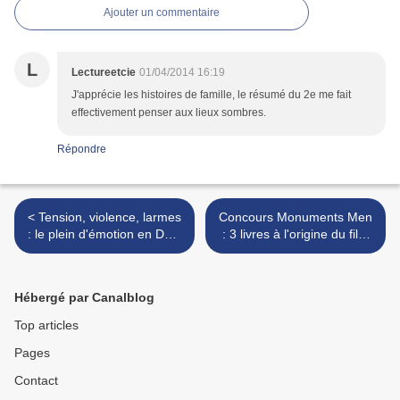
Ajouter un commentaire
L
Lectureetcie
01/04/2014 16:19
J'apprécie les histoires de famille, le résumé du 2e me fait
effectivement penser aux lieux sombres.
Répondre
< Tension, violence, larmes
Concours Monuments Men
: le plein d'émotion en DVD
: 3 livres à l'origine du film
en 3 films...
de Clooney à gagner!! >
Hébergé par Canalblog
Top articles
Pages
Contact