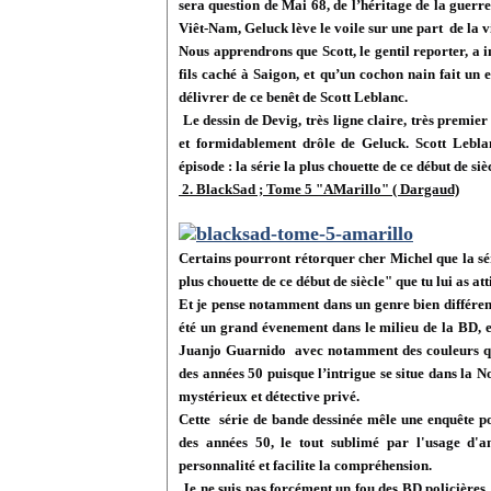
sera question de Mai 68, de l’héritage de la guerre
Viêt-Nam, Geluck lève le voile sur une part
de la 
Nous apprendrons que Scott, le gentil reporter, a
fils caché à Saigon, et qu’un cochon nain fait u
délivrer de ce benêt de Scott Leblanc.
Le dessin de Devig, très ligne claire, très premie
et formidablement drôle de Geluck. Scott Lebla
épisode : la série la plus chouette de ce début de siè
2. BlackSad ; Tome 5 "AMarillo" ( Dargaud)
Certains pourront rétorquer cher Michel que la sér
plus chouette de ce début de siècle" que tu lui as at
Et je pense notamment dans un genre bien différen
été un grand évenement dans le milieu de la BD, 
Juanjo Guarnido
avec notamment des couleurs qu
des années 50 puisque l’intrigue se situe dans la 
mystérieux et détective privé.
Cette
série de bande dessinée mêle une enquête p
des années 50, le tout sublimé par l'usage d'
personnalité et facilite la compréhension.
Je ne suis pas forcément un fou des BD policières,