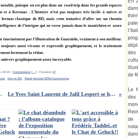
En 2
notable, puisque on est plus dans un
road-trip dans les grands espaces
dan
n et à Kerouac . L’histoire n’est pas toujours très facile à suivre et
thé
 format classique de BD, mais cette tentative d’aller sur un chemin
pate
telligence de l’intrigue qui ne verse jamais dans le
manichéen et
assez
l’It
prog
t énormément par l’illustration de Guarnido, vraiment à son meilleur.
dépl
oujours aussi vivants et expressifs graphiquement, et
le traitement
des
ement fortement la rétine.
n univers graphiquement assez incroyable.
cult
illu
 à 06:00 -
Commentaires [
…
]
- Permalien [
#
]
de fi
ksad
,
série en BD
,
Bande dessinée BDbd humoristique
Le f
ante Cherien Dabis!!
Le Yves Saint Laurent de Jalil Lespert se hisse haut sur le podium..
des
mond
Rein
de 
not
dan