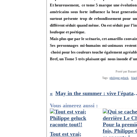
Et heureusement,
ce tome 5 marque une évolution 
américains sous forte influence la beat generatio
surtout présente trop de rebondissement pour un
différent séduit quand même. On est séduit par l’in
loufoque et poétique.
Mais plus que par le scénario,
cet amarillo convain
Ses personnages mi-humains mi-animaux restent t
choisi pour les couleurs touche également agréabl
Bref, un
Tome 5 très plaisant qui
nous inonde d’ u
Posté par Bazaart
Tags:
philippe geluck
,
blac
May in the summer : vive l'épat
Vous aimerez aussi :
Tout est vrai;