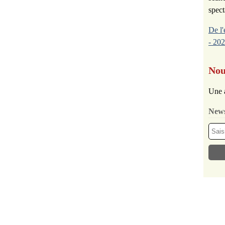
spect
De l'
- 202
Nou
Une 
News