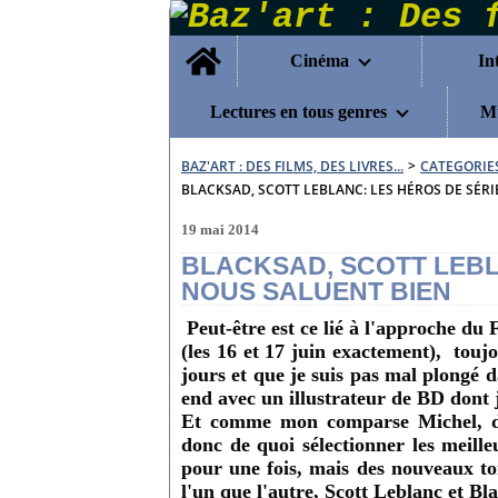
Home
Cinéma
In
Lectures en tous genres
Mu
BAZ'ART : DES FILMS, DES LIVRES...
>
CATEGORIE
BLACKSAD, SCOTT LEBLANC: LES HÉROS DE SÉRI
19 mai 2014
BLACKSAD, SCOTT LEBL
NOUS SALUENT BIEN
Peut-être est ce lié à l'approche du
(les 16 et 17 juin exactement), toujo
jours et que je suis pas mal plongé 
end avec un illustrateur de BD dont 
Et comme mon comparse Michel, de 
donc de quoi sélectionner les meille
pour une fois, mais des nouveaux to
l'un que l'autre, Scott Leblanc et Bl