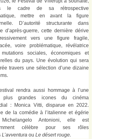
026, le Festival de Villerupt a souhaité,
s le cadre de sa rétrospective
matique, mettre en avant la figure
rnelle. D’autorité structurante dans
alie d’après-guerre, cette dernière dérive
ressivement vers une figure fragile,
acée, voire problématique, révélatrice
 mutations sociales, économiques et
urelles du pays. Une évolution qui sera
strée travers une sélection d’une dizaine
lms.
estival rendra aussi hommage à l’une
 plus grandes icones du cinéma
ial : Monica Vitti, disparue en 2022.
e de la comédie à l’italienne et égérie
Michelangelo Antonioni, elle est
amment célèbre pour ses rôles
s
L’
avventura
ou
Le désert rouge
.