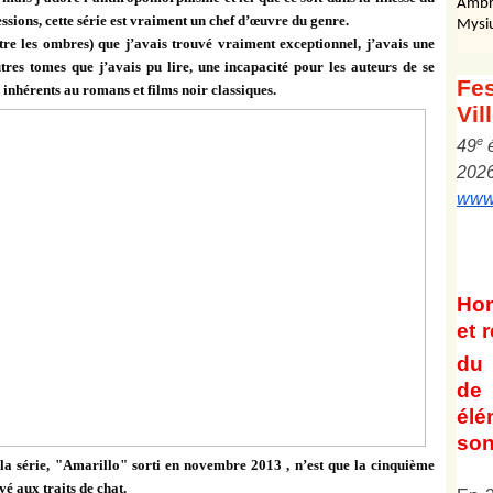
Ambr
essions, cette série est vraiment un chef d’œuvre du genre.
Mysi
re les ombres) que j’avais trouvé vraiment exceptionnel, j’avais une
tres tomes que j’avais pu lire, une incapacité pour les auteurs de se
Fes
 inhérents au romans et films noir classiques.
Vil
e
4
9
202
www.
Ho
et
r
du 
de 
él
son
la série, "Amarillo" sorti en novembre 2013 , n’est que la cinquième
é aux traits de chat.