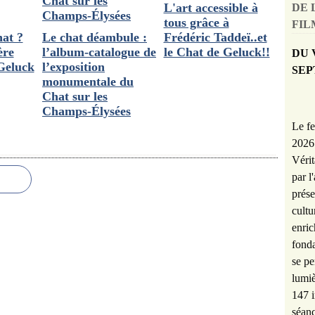
L'art accessible à
DE 
tous grâce à
FILM
hat ?
Le chat déambule :
Frédéric Taddeï..et
ère
l’album-catalogue de
le Chat de Geluck!!
DU 
 Geluck
l’exposition
SEP
monumentale du
Chat sur les
Champs-Élysées
Le fe
2026 
Vérit
par l
prése
cultu
enric
fonda
se pe
lumiè
147 i
séanc