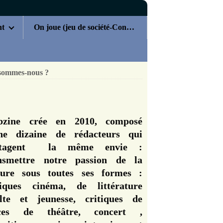
nt
On joue (jeu de société-Concours)
sommes-nous ?
zine crée en 2010, composé
ne dizaine de rédacteurs qui
rtagent la même envie :
nsmettre notre passion de la
ture sous toutes ses formes :
tiques cinéma, de littérature
lte et jeunesse, critiques de
èces de théâtre, concert ,