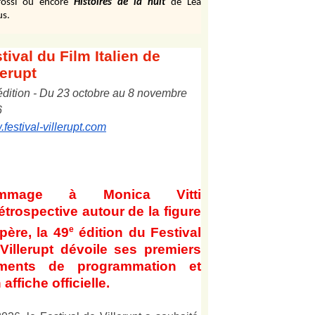
ossi ou encore
Histoires de la nuit
de Léa
us.
tival
du Film Italien de
lerupt
édition
-
Du
2
3
octobre au
8
novembre
6
festival-villerupt.com
mmage à Monica Vitti
étrospective autour de la figure
e
père, la 49
édition du Festival
Villerupt dévoile ses premiers
éments de programmation et
 affiche officielle
.