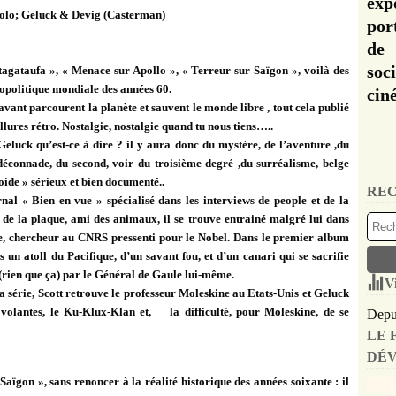
exp
polo; Geluck & Devig (Casterman)
por
de 
soc
tagataufa », « Menace sur Apollo », « Terreur sur Saïgon », voilà des
géopolitique mondiale des années 60.
cin
vant parcourent la planète et sauvent le monde libre , tout cela publié
ures rétro. Nostalgie, nostalgie quand tu nous tiens…..
luck qu’est-ce à dire ? il y aura donc du mystère, de l’aventure ,du
déconnade, du second, voir du troisième degré ,du surréalisme, belge
roide » sérieux et bien documenté..
REC
nal « Bien en vue » spécialisé dans les interviews de people et de la
e la plaque, ami des animaux, il se trouve entrainé malgré lui dans
ue, chercheur au CNRS pressenti pour le Nobel. Dans le premier album
ns un atoll du Pacifique, d’un savant fou, et d’un canari qui se sacrifie
(rien que ça) par le Général de Gaule lui-même.
V
érie, Scott retrouve le professeur Moleskine au Etats-Unis et Geluck
 volantes, le Ku-Klux-Klan et,
la difficulté, pour Moleskine, de se
Depui
LE 
DÉV
aïgon », sans renoncer à la réalité historique des années soixante : il