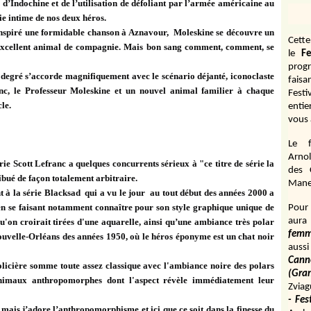
 d’Indochine et de l’utilisation de défoliant par l’armée américaine au
vie intime de nos deux héros.
 inspiré une formidable chanson à Aznavour,
Moleskine se découvre un
Cett
n excellent animal de compagnie. Mais bon sang comment, comment, se
le
Fe
prog
r degré s’accorde magnifiquement avec le scénario déjanté, iconoclaste
fais
nc, le Professeur Moleskine et un nouvel animal familier à chaque
Fest
cle.
entie
vous 
Le f
Arnol
ie Scott Lefranc a quelques concurrents sérieux à "ce titre de série la
des 
tibué de façon totalement arbitraire.
Manen
t à la série Blacksad
qui a vu le jour
au tout début des années 2000 a
en se faisant notamment connaître pour son style graphique unique de
Pour 
aura
'on croirait tirées d'une aquarelle, ainsi qu’une ambiance très polar
fem
Nouvelle-Orléans des années 1950, où le héros éponyme est un chat noir
aussi
Cann
olicière somme toute assez classique avec l'ambiance noire des polars
(Gr
animaux anthropomorphes dont l'aspect révèle immédiatement leur
Zviag
- Fes
 mais j’adore l’
anthropomorphisme et ici
que ce soit dans la finesse du