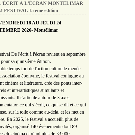
L'ÉCRIT À L'ÉCRAN MONTELIMAR
 FESTIVAL 15 ème édition
VENDREDI 18 AU JEUDI 24
TEMBRE 2026- Montélimar
stival De l'écrit à l'écran revient en septembre
pour sa quinzième édition.
able temps fort de l'action culturelle menée
'association éponyme, le festival conjugue au
nt cinéma et littérature, crée des ponts inter-
rels et interartistiques stimulants et
hissants. Il s'articule autour de 3 axes
mentaux: ce qui s’écrit, ce qui se dit et ce qui
nse, sur la toile comme au-delà, et les met en
re. En 2025, le festival a accueilli plus de
nvités, organisé 140 événements dont 89
es de cinéma et réuni plus de 33 000