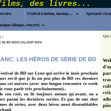
terview
Festival (cinéma, musique...)
Spectacle viva
sique (disque, concert)
Qui 
S
>
E DE BD NOUS SALUENT BIEN
ANC: LES HÉROS DE SÉRIE DE BD
Web
d'u
pa
 Festival de BD sur Lyon qui arrive le mois prochain
urs est-il que je lis un peu plus de BD ces derniers
tra
dans cet univers (avec une longue rencontre ce week
cul
je vous parle très prochainement)..
cri
son coté, en lit toujours autant qu'avant, on a
adu
urs parmi les dernières sorties. Et pas de one shot
mes de séries, avec deux héros aussi dissemblables
pi
acksad.