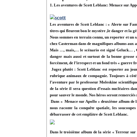
1. Les aventures de Scott Leblanc: Menace sur Ap
Les aventures de Scott Leblanc : « Alerte sur Fan
titres qui fleurent bon le mystère ,le danger et la 
Nous sommes en terrain connu, un reporter et un sa
chez Casterman dans de magnifiques albums aux all
Mais …, mais,… le scénario est signé Geluck… , Ge
danger mais aussi et surtout de la bonne grosse 
forcément, de l’irrespect et un fond très « guerre f
Jugez plutôt : Scott Leblanc est reporter au jour
rubrique animaux de compagnie. Toujours à côté d
l’aventure par le professeur Moleskine scientifiq
de la série il sera question d’essais nucléaires da
pour sauver le monde. Nos héros seront remerciés 
Dans « Menace sur Apollo » deuxième album de la s
nous raconte la conquête spatiale, les soucoupes
débarrasser de cet emplâtre de Scott Leblanc.
Dans le troisième album de la série « Terreur sur S