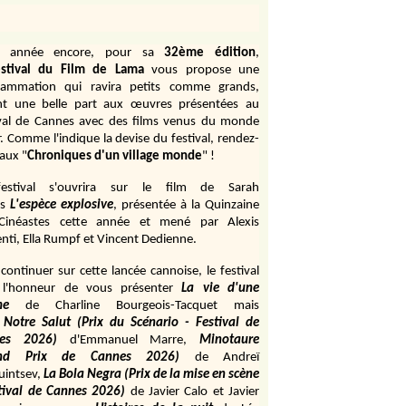
e année encore, pour sa
32ème édition
,
stival du Film de Lama
vous propose une
rammation qui ravira petits comme grands,
ant une belle part aux œuvres présentées au
ival de Cannes avec des films venus du monde
r. Comme l'indique la devise du festival, rendez-
aux "
Chroniques d'un village monde
" !
estival s'ouvrira sur le film de Sarah
s
L'espèce explosive
, présentée à la Quinzaine
Cinéastes cette année et mené par Alexis
ti, Ella Rumpf et Vincent Dedienne.
continuer sur cette lancée cannoise, le festival
 l'honneur de vous présenter
La vie d'une
me
de
Charline Bourgeois-Tacquet
mais
Notre Salut (Prix du Scénario - Festival de
es 2026)
d'Emmanuel Marre,
Minotaure
and Prix de Cannes 2026)
de Andreï
uintsev,
La Bola Negra (Prix de la mise en scène
tival de Cannes 2026)
de Javier Calo et Javier