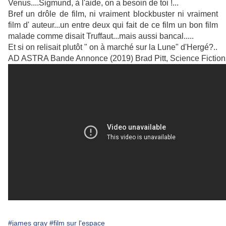
Venus....Sigmund, à l'aide, on a besoin de toi !...
Bref un drôle de film, ni vraiment blockbuster ni vraiment
film d' auteur...un entre deux qui fait de ce film un bon film
malade comme disait Truffaut...mais aussi bancal.....
Et si on relisait plutôt " on à marché sur la Lune" d'Hergé?..
AD ASTRA Bande Annonce (2019) Brad Pitt, Science Fiction
#james gray
#film sur l'espace