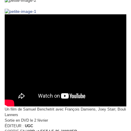
Un film de Samuel Benchetrit avec François Damiens, Joey Starr, Bouli
Lanners
Sortie en DVD le 2 février
ÉDITEUR :
UGC