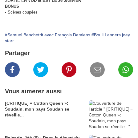
SORTIE EN
VOD et EST
LE 26 JANVIER
BONUS
• Scènes coupées
#Samuel Benchetrit avec François Damiens
#Bouli Lanners joey
starr
Partager
Vous aimerez aussi
[CRITIQUE] « Cotton Queen »:
Soudain, mon pays Soudan se
réveille...
Polar de l'été (6) : Dans le désert du