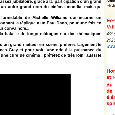
Ambr
 assez jubilatoire, grace à la participation d'un grand
Mysi
 un autre grand nom du cinéma mondial mais qui
formidable de Michelle Williams qui incarne un
Fes
onnant la réplique à un Paul Dano, pour une fois en
Vil
ur convaincre...
e
 la bataille de longs métrages sur des thématiques
4
9
202
d'un grand metteur en scène, préférez largement le
www.
es Gray et pour voir une ode à la puissance du
 une cure de cinéma , préférez de très loin aussi le
Ho
et
r
du 
de 
él
son