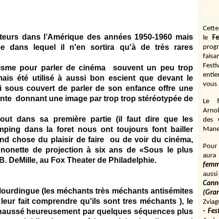
Cett
teurs dans l’Amérique des années 1950-1960 mais
le
Fe
 dans lequel il n'en sortira qu'à de très rares
prog
fais
Fest
misme pour parler de cinéma souvent un peu trop
entie
mais été utilisé à aussi bon escient que devant le
vous 
ui sous couvert de parler de son enfance offre une
lante donnant une
image par trop trop stéréotypée de
Le f
Arnol
out dans sa première partie (il faut dire que les
des 
ing dans la foret nous ont toujours font bailler
Manen
rand chose du plaisir de faire ou de voir du cinéma,
Pour 
ignonette de
projection à six ans de «Sous le plus
aura
. DeMille, au Fox Theater de Philadelphie.
fem
aussi
Cann
p lourdingue (les méchants très méchants antisémites
(Gr
leur fait comprendre qu'ils sont tres méchants ), le
Zviag
rehaussé heureusement par quelques séquences plus
- Fes