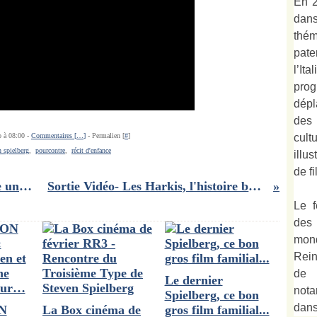
En 2
dan
thé
pate
l’It
prog
dépl
des
cult
o à 08:00 -
Commentaires [
…
]
- Permalien [
#
]
n spielberg
,
pourcontre
,
récit d'enfance
illu
de fi
Le soleil rouge de l'Assam : encore un très bon roman so british d'Abir Mukherjee
Sortie Vidéo- Les Harkis, l'histoire brute et sans artifice vue par Philippe Faucon
Le f
des
mond
Rein
de 
Le dernier
not
Spielberg, ce bon
dan
N
La Box cinéma de
gros film familial...