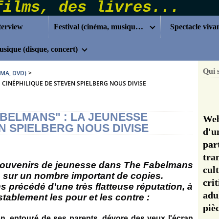
terview
Festival (cinéma, musique...)
Spectacle viva
sique (disque, concert)
Qui 
ÉMA, DVD)
>
E CINÉPHILIQUE DE STEVEN SPIELBERG NOUS DIVISE
ABELMANS" : LA JEUNESSE
Web
N SPIELBERG NOUS DIVISE
d'u
pa
tra
 souve­nirs de jeunesse dans The Fabel­mans
cul
n sur un nombre important de copies.
cri
ans précédé d'une très flatteuse réputation, à
adu
establement les pour et les contre :
pi
çon, entouré de ses parents, dévore des yeux l'écran