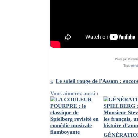
Posté par Micheli
Tags:
steve
Vous aimerez aussi :
GÉNÉRATIO