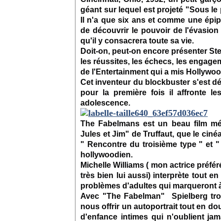
géant sur lequel est projeté "Sous l
Il n'a que six ans et comme une épip
de découvrir le pouvoir de l'évasion 
qu'il y consacrera toute sa vie.
Doit-on, peut-on encore présenter Steve
les réussites, les échecs, les engag
de l'Entertainment qui a mis Hollywoo
Cet inventeur du blockbuster s'est d
pour la première fois il affronte 
adolescence.
The Fabelmans est un beau film mél
Jules et Jim" de Truffaut, que le ciné
" Rencontre du troisième type " et 
hollywoodien.
Michelle Williams ( mon actrice préfér
très bien lui aussi) interprète tout en
problèmes d'adultes qui marqueront à 
Avec "The Fabelman" Spielberg trou
nous offrir un autoportrait tout en do
d'enfance intimes qui n'oublient jam