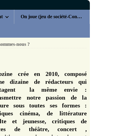
nt
On joue (jeu de société-Concours)
sommes-nous ?
zine crée en 2010, composé
ne dizaine de rédacteurs qui
rtagent la même envie :
nsmettre notre passion de la
ture sous toutes ses formes :
tiques cinéma, de littérature
lte et jeunesse, critiques de
èces de théâtre, concert ,