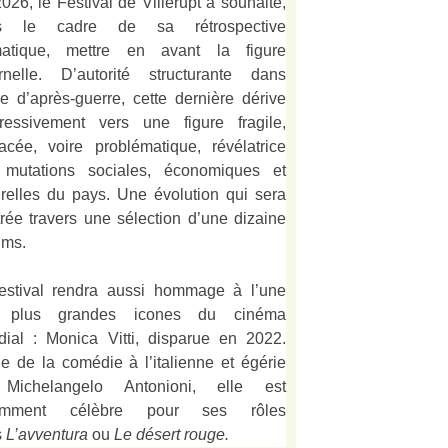
026, le Festival de Villerupt a souhaité,
s le cadre de sa rétrospective
matique, mettre en avant la figure
rnelle. D’autorité structurante dans
alie d’après-guerre, cette dernière dérive
ressivement vers une figure fragile,
acée, voire problématique, révélatrice
 mutations sociales, économiques et
urelles du pays. Une évolution qui sera
strée travers une sélection d’une dizaine
lms.
estival rendra aussi hommage à l’une
 plus grandes icones du cinéma
ial : Monica Vitti, disparue en 2022.
e de la comédie à l’italienne et égérie
Michelangelo Antonioni, elle est
amment célèbre pour ses rôles
s
L’
avventura
ou
Le désert rouge
.