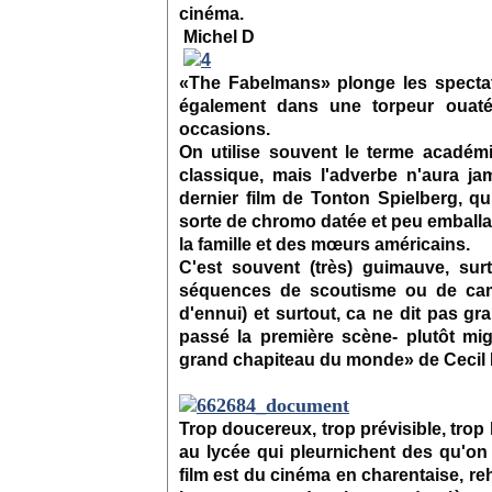
cinéma.
Michel D
«The Fabelmans» plonge les specta
également dans une torpeur ouatée
occasions.
On utilise souvent le terme acadé
classique, mais l'adverbe n'aura ja
dernier film de Tonton Spielberg, q
sorte de chromo datée et peu embal
la famille et des mœurs américains.
C'est souvent (très) guimauve, surt
séquences de scoutisme ou de camp
d'ennui) et surtout, ca ne dit pas g
passé la première scène- plutôt m
grand chapiteau du monde» de Cecil B
Trop doucereux, trop prévisible, tro
au lycée qui pleurnichent des qu'on 
film est du cinéma en charentaise, 