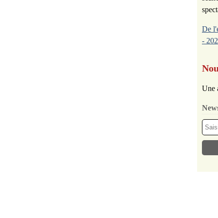
spect
De l'
- 202
Nou
Une 
News