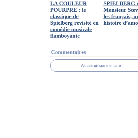
LA COULEUR
SPIELBERG 
POURPRE : le
Monsieur Stev
classique de
les français, u
Spielberg revisité en
histoire d’a
comédie musicale
flamboyante
Commentaires
Ajouter un commentaire