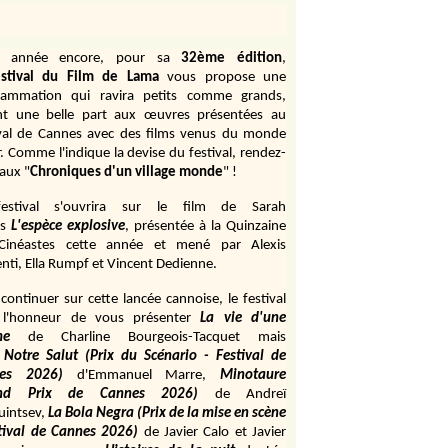
e année encore, pour sa
32ème édition
,
stival du Film de Lama
vous propose une
rammation qui ravira petits comme grands,
ant une belle part aux œuvres présentées au
ival de Cannes avec des films venus du monde
r. Comme l'indique la devise du festival, rendez-
aux "
Chroniques d'un village monde
" !
estival s'ouvrira sur le film de Sarah
s
L'espèce explosive
, présentée à la Quinzaine
Cinéastes cette année et mené par Alexis
ti, Ella Rumpf et Vincent Dedienne.
continuer sur cette lancée cannoise, le festival
 l'honneur de vous présenter
La vie d'une
me
de
Charline Bourgeois-Tacquet
mais
Notre Salut (Prix du Scénario - Festival de
es 2026)
d'Emmanuel Marre,
Minotaure
and Prix de Cannes 2026)
de Andreï
uintsev,
La Bola Negra (Prix de la mise en scène
tival de Cannes 2026)
de Javier Calo et Javier