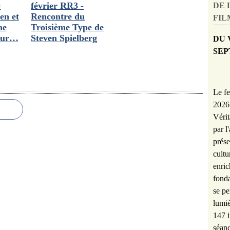
:
février RR3 -
DE 
en et
Rencontre du
FILM
ne
Troisième Type de
mour…
Steven Spielberg
DU 
SEP
Le fe
2026 
Vérit
par l
prése
cultu
enric
fonda
se pe
lumiè
147 i
séanc