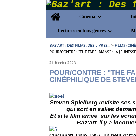
Home
Cinéma
In
Lectures en tous genres
Mu
BAZ'ART : DES FILMS, DES LIVRES...
>
FILMS (CIN
POUR/CONTRE : "THE FABELMANS" : LA JEUNESS
21 février 2023
POUR/CONTRE : "THE F
CINÉPHILIQUE DE STEVE
Steven Spiel­berg revi­site ses
qui sort en salles demai
Et si le film arrive sur les écr
Baz'art, il y a incont
Cincinnati, Ohio, 1952, un petit gar