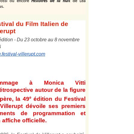
ossi ou encore
Histoires de la nuit
de Léa
us.
tival
du Film Italien de
lerupt
édition
-
Du
2
3
octobre au
8
novembre
6
festival-villerupt.com
mmage à Monica Vitti
étrospective autour de la figure
e
père, la 49
édition du Festival
Villerupt dévoile ses premiers
éments de programmation et
 affiche officielle
.