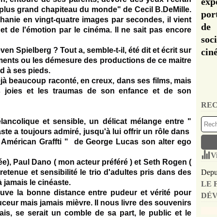
exp
e plus grand chapiteau du monde" de Cecil B.DeMille.
por
hanie en vingt-quatre images par secondes, il vient
de 
et de l'émotion par le cinéma. Il ne sait pas encore
soc
n Spielberg ? Tout a, semble-t-il, été dit et écrit sur
cin
ements ou les démesure des productions de ce maitre
d à ses pieds.
éjà beaucoup raconté, en creux, dans ses films, mais
les joies et les traumas de son enfance et de son
REC
ancolique et sensible, un délicat mélange entre "
aste a toujours admiré, jusqu'à lui offrir un rôle dans
" Américan Graffti " de George Lucas son alter ego
V
ée), Paul Dano ( mon acteur préféré ) et Seth Rogen (
 retenue et sensibilité le trio d'adultes pris dans des
Depui
jamais le cinéaste.
LE 
ve la bonne distance entre pudeur et vérité pour
DÉV
uceur mais jamais mièvre. Il nous livre des souvenirs
ais, se serait un comble de sa part, le public et le