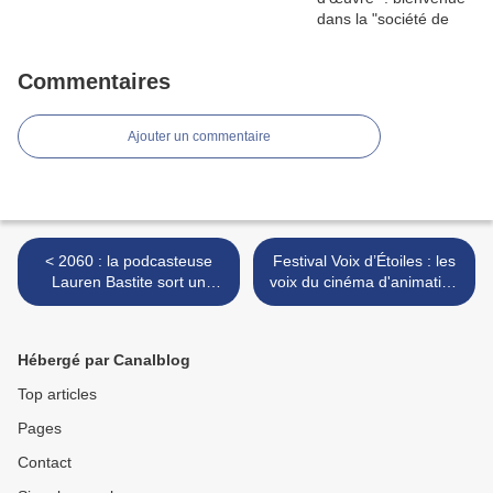
Commentaires
Ajouter un commentaire
< 2060 : la podcasteuse
Festival Voix d’Étoiles : les
Lauren Bastite sort un
voix du cinéma d'animation
premier roman dystopique
à l'honneur à Port Leucate
et ironique
>
Hébergé par Canalblog
Top articles
Pages
Contact