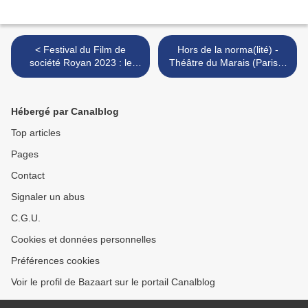
< Festival du Film de
Hors de la norma(lité) -
société Royan 2023 : le
Théâtre du Marais (Paris) :
palmarès
notre rencontre avec
l'artiste Norma >
Hébergé par Canalblog
Top articles
Pages
Contact
Signaler un abus
C.G.U.
Cookies et données personnelles
Préférences cookies
Voir le profil de Bazaart sur le portail Canalblog