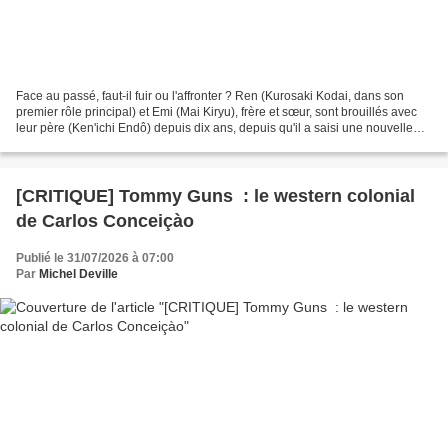
Face au passé, faut-il fuir ou l'affronter ? Ren (Kurosaki Kodai, dans son
premier rôle principal) et Emi (Mai Kiryu), frère et sœur, sont brouillés avec
leur père (Ken'ichi Endô) depuis dix ans, depuis qu'il a saisi une nouvelle
opportunité professionnelle...
[CRITIQUE] Tommy Guns : le western colonial
de Carlos Conceiçào
Publié le 31/07/2026 à 07:00
Par
Michel Deville