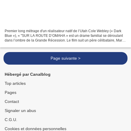
Premier long métrage d'un réalisateur natif de l’Utah Cole Webley (« Dark
Blue »), « "SUR LA ROUTE D’OMAHA » est un drame familial se déroulant
dans l’ombre de la Grande Récession. Le film suit un père célibataire, Martin
(John Magaro, vu « Past Lives...
Page suivante >
Hébergé par Canalblog
Top articles
Pages
Contact
Signaler un abus
C.G.U.
Cookies et données personnelles