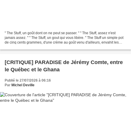
" The Stuff, un goût dont on ne peut se passer. " " The Stuff, assez n'est
jamais assez. " " The Stuff, un gout qui vous libère. " The Stuff un simple pot
de cinq cents grammes, d'une crème au goût venu d'ailleurs, envahit les
rayons frais des supermarchés...
[CRITIQUE] PARADISE de Jérémy Comte, entre
le Québec et le Ghana
Publié le 27/07/2026 à 06:16
Par
Michel Deville