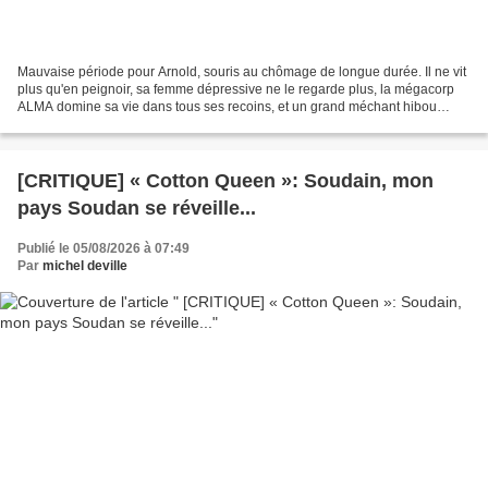
Mauvaise période pour Arnold, souris au chômage de longue durée. Il ne vit
plus qu'en peignoir, sa femme dépressive ne le regarde plus, la mégacorp
ALMA domine sa vie dans tous ses recoins, et un grand méchant hibou
bouffe ses potes tous les 36 du mois....
[CRITIQUE] « Cotton Queen »: Soudain, mon
pays Soudan se réveille...
Publié le 05/08/2026 à 07:49
Par
michel deville