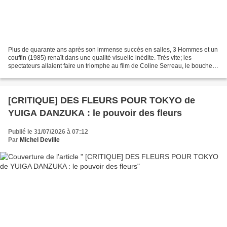
Plus de quarante ans après son immense succès en salles, 3 Hommes et un
couffin (1985) renaît dans une qualité visuelle inédite. Très vite; les
spectateurs allaient faire un triomphe au film de Coline Serreau, le bouche-
à-oreille oeuvrant comme un véritable...
[CRITIQUE] DES FLEURS POUR TOKYO de
YUIGA DANZUKA : le pouvoir des fleurs
Publié le 31/07/2026 à 07:12
Par
Michel Deville