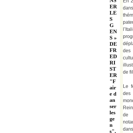
NS
En 2
ER
dan
LE
thé
S
pate
G
l’It
EN
prog
S »
dépl
DE
FR
des 
ED
cult
RI
illu
ST
de fi
ER
"F
Le f
air
des
e d
an
mond
ser
Rein
les
de 
ge
not
n
dan
s",