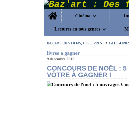
Home
Cinéma
In
Lectures en tous genres
Mu
BAZ'ART : DES FILMS, DES LIVRES...
>
CATEGORIE
livres a gagner
9 décembre 2018
CONCOURS DE NOËL : 
VÔTRE À GAGNER !