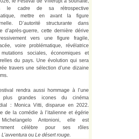
026, le Festival de Villerupt a souhaité,
s le cadre de sa rétrospective
matique, mettre en avant la figure
rnelle. D’autorité structurante dans
alie d’après-guerre, cette dernière dérive
ressivement vers une figure fragile,
acée, voire problématique, révélatrice
mutations sociales, économiques et
urelles du pays. Une évolution qui sera
strée travers une sélection d’une dizaine
lms.
estival rendra aussi hommage à l’une
 plus grandes icones du cinéma
ial : Monica Vitti, disparue en 2022.
e de la comédie à l’italienne et égérie
Michelangelo Antonioni, elle est
amment célèbre pour ses rôles
s
L’
avventura
ou
Le désert rouge
.