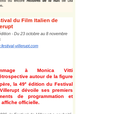
ossi ou encore
Histoires de la nuit
de Léa
s.
tival
du Film Italien de
lerupt
édition
-
Du
2
3
octobre au
8
novembre
6
festival-villerupt.com
mmage à Monica Vitti
étrospective autour de la figure
e
père, la 49
édition du Festival
Villerupt dévoile ses premiers
éments de programmation et
affiche officielle
.