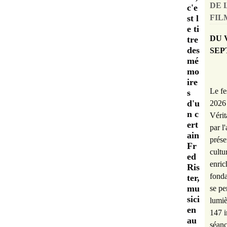
DE 
c'e
FILM
st l
e ti
DU 
tre
des
SEP
mé
mo
ire
Le fe
s
d'u
2026 
n c
Vérit
ert
par l
ain
prése
Fr
cultu
ed
enric
Ris
fonda
ter,
mu
se pe
sici
lumiè
en
147 i
au
séanc