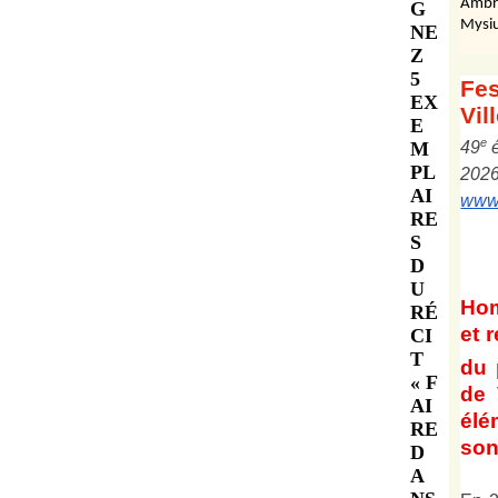
Ambr
G
Mysiu
NE
Z
5
Fes
EX
Vil
E
e
M
4
9
PL
202
AI
www.
RE
S
D
U
Ho
RÉ
et
r
CI
T
du 
« F
de 
AI
él
RE
son 
D
A