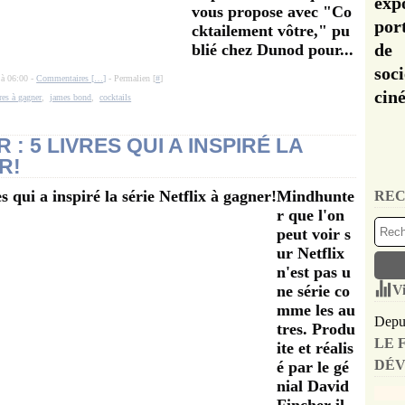
exp
vous propose avec "Co
por
cktailement vôtre," pu
de 
blié chez Dunod pour...
soc
 à 06:00 -
Commentaires [
…
]
- Permalien [
#
]
cin
res à gagner
,
james bond
,
cocktails
 5 LIVRES QUI A INSPIRÉ LA
R!
Mindhunte
REC
r que l'on
peut voir s
ur Netflix
n'est pas u
ne série co
Vi
mme les au
Depui
tres. Produ
LE 
ite et réalis
DÉV
é par le gé
nial David