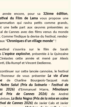
e année encore, pour sa
32ème édition
,
stival du Film de Lama
vous propose une
rammation qui ravira petits comme grands,
ant une belle part aux œuvres présentées au
val de Cannes avec des films venus du monde
r. Comme l'indique la devise du festival, rendez-
aux "
Chroniques d'un village monde
" !
estival s'ouvrira sur le film de Sarah
s
L'espèce explosive
, présentée à la Quinzaine
Cinéastes cette année et mené par Alexis
ti, Ella Rumpf et Vincent Dedienne.
continuer sur cette lancée cannoise, le festival
 l'honneur de vous présenter
La vie d'une
me
de
Charline Bourgeois-Tacquet
mais
Notre Salut (Prix du Scénario - Festival de
es 2026)
d'Emmanuel Marre,
Minotaure
and Prix de Cannes 2026)
de Andreï
uintsev,
La Bola Negra (Prix de la mise en scène
tival de Cannes 2026)
de Javier Calo et Javier