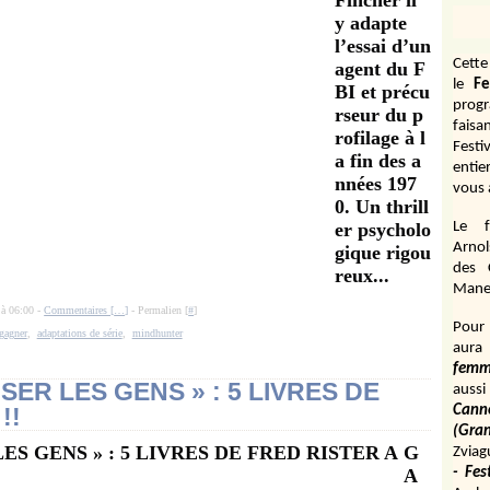
Fincher il
y adapte
l’essai d’un
Cett
agent du F
le
Fe
BI et précu
prog
rseur du p
fais
rofilage à l
Festi
a fin des a
entie
nnées 197
vous 
0. Un thrill
er psycholo
Le f
Arnol
gique rigou
des 
reux...
Manen
 à 06:00 -
Commentaires [
…
]
- Permalien [
#
]
Pour 
 gagner
,
adaptations de série
,
mindhunter
aura
fem
ER LES GENS » : 5 LIVRES DE
aussi
!!
Cann
(Gr
G
Zviag
A
- Fes