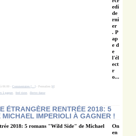
rcr
edi
de
rni
er
. P
ap
e d
e
l'él
ect
r
o...
 à 06:00 -
Commentaires [
…
]
- Permalien [
#
]
es à gagner
,
fred rister
,
électro danse
 ÉTRANGÈRE RENTRÉE 2018: 5
 MICHAEL IMPERIOLI À GAGNER !
On
en