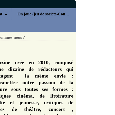
nt
On joue (jeu de société-Concours)
sommes-nous ?
zine crée en 2010, composé
ne dizaine de rédacteurs qui
rtagent la même envie :
nsmettre notre passion de la
ture sous toutes ses formes :
tiques cinéma, de littérature
lte et jeunesse, critiques de
èces de théâtre, concert ,