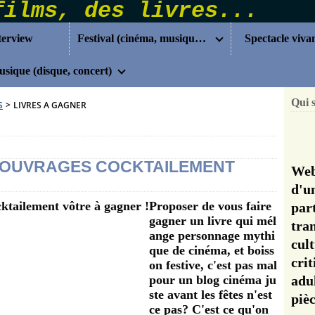
terview
Festival (cinéma, musique...)
Spectacle viva
sique (disque, concert)
Qui 
S
>
LIVRES A GAGNER
5 OUVRAGES COCKTAILEMENT
Web
d'u
Proposer de vous faire
pa
gagner un livre qui mél
tra
ange personnage mythi
cul
que de cinéma, et boiss
cri
on festive, c'est pas mal
pour un blog cinéma ju
adu
ste avant les fêtes n'est
pi
ce pas? C'est ce qu'on