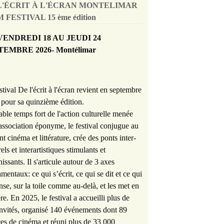
L'ÉCRIT À L'ÉCRAN MONTELIMAR
 FESTIVAL 15 ème édition
VENDREDI 18 AU JEUDI 24
TEMBRE 2026- Montélimar
stival De l'écrit à l'écran revient en septembre
pour sa quinzième édition.
able temps fort de l'action culturelle menée
'association éponyme, le festival conjugue au
nt cinéma et littérature, crée des ponts inter-
rels et interartistiques stimulants et
hissants. Il s'articule autour de 3 axes
mentaux: ce qui s’écrit, ce qui se dit et ce qui
nse, sur la toile comme au-delà, et les met en
re. En 2025, le festival a accueilli plus de
nvités, organisé 140 événements dont 89
es de cinéma et réuni plus de 33 000