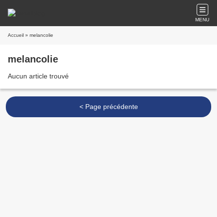
MENU
Accueil
» melancolie
melancolie
Aucun article trouvé
< Page précédente