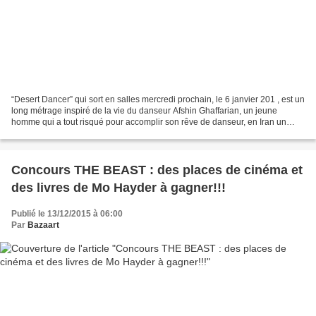
“Desert Dancer” qui sort en salles mercredi prochain, le 6 janvier 201 , est un
long métrage inspiré de la vie du danseur Afshin Ghaffarian, un jeune
homme qui a tout risqué pour accomplir son rêve de danseur, en Iran un
pays où la danse est interdite...
Concours THE BEAST : des places de cinéma et
des livres de Mo Hayder à gagner!!!
Publié le 13/12/2015 à 06:00
Par
Bazaart