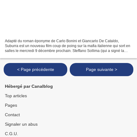
Adapté du roman éponyme de Carlo Bonini et Giancarlo De Cataldo,
Suburra est un nouveau film coup de poing sur la mafia italienne qui sort en
salles le mercredi 9 décembre prochain. Steffano Sollima (qui a signé la
série télé Gomorra mais aussi Romanzo...
< Page précédente
Page suivante >
Hébergé par Canalblog
Top articles
Pages
Contact
Signaler un abus
C.G.U.