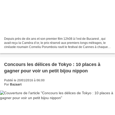
Depuis près de dix ans et son premier film 12h08 à l’est de Bucarest , qui
avait reçu la Caméra d’or, le prix réservé aux premiers longs métrages, le
cinéaste roumain Corneliu Porumboiu ravit le festival de Cannes à chaque
fois qu’il y présente un film....
Concours les délices de Tokyo : 10 places à
gagner pour voir un petit bijou nippon
Publié le 20/01/2016 à 06:00
Par
Bazaart