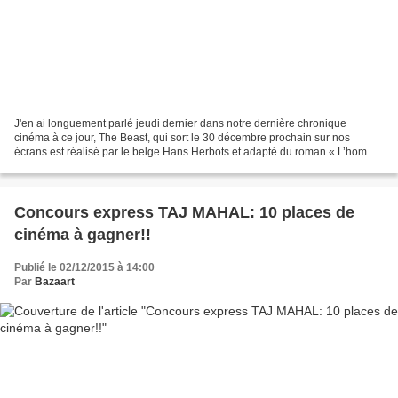
J'en ai longuement parlé jeudi dernier dans notre dernière chronique
cinéma à ce jour, The Beast, qui sort le 30 décembre prochain sur nos
écrans est réalisé par le belge Hans Herbots et adapté du roman « L’homme
du soir » de la britannique Mo Hayder....
Concours express TAJ MAHAL: 10 places de
cinéma à gagner!!
Publié le 02/12/2015 à 14:00
Par
Bazaart