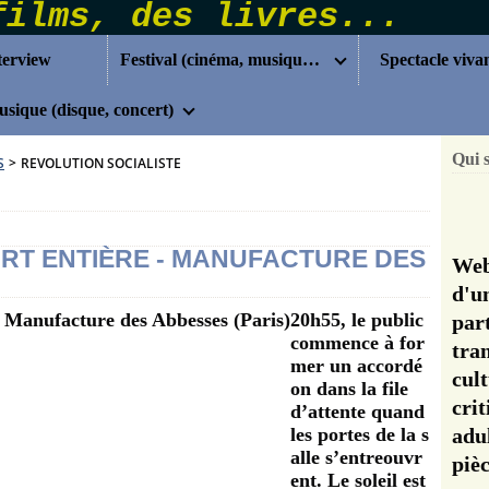
terview
Festival (cinéma, musique...)
Spectacle viva
sique (disque, concert)
Qui 
S
>
REVOLUTION SOCIALISTE
ART ENTIÈRE - MANUFACTURE DES
Web
d'u
20h55, le public
pa
commence à for
tra
mer un accordé
cul
on dans la file
cri
d’attente quand
les portes de la s
adu
alle s’entreouvr
pi
ent. Le soleil est