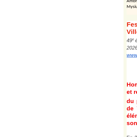
Ambr
Mysiu
Fes
Vil
e
4
9
202
www.
Ho
et
r
du 
de 
él
son 