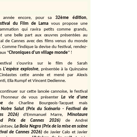
e année encore, pour sa
32ème édition
,
stival du Film de Lama
vous propose une
rammation qui ravira petits comme grands,
ant une belle part aux œuvres présentées au
val de Cannes avec des films venus du monde
r. Comme l'indique la devise du festival, rendez-
aux "
Chroniques d'un village monde
" !
estival s'ouvrira sur le film de Sarah
s
L'espèce explosive
, présentée à la Quinzaine
Cinéastes cette année et mené par Alexis
ti, Ella Rumpf et Vincent Dedienne.
continuer sur cette lancée cannoise, le festival
 l'honneur de vous présenter
La vie d'une
me
de
Charline Bourgeois-Tacquet
mais
Notre Salut (Prix du Scénario - Festival de
es 2026)
d'Emmanuel Marre,
Minotaure
and Prix de Cannes 2026)
de Andreï
uintsev,
La Bola Negra (Prix de la mise en scène
tival de Cannes 2026)
de Javier Calo et Javier