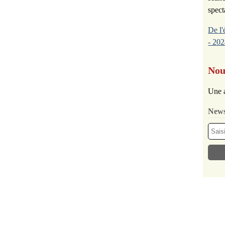
spect
De l'
- 202
Nou
Une a
News