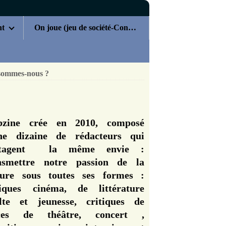
nt
On joue (jeu de société-Concours)
sommes-nous ?
zine crée en 2010, composé
ne dizaine de rédacteurs qui
rtagent la même envie :
nsmettre notre passion de la
ture sous toutes ses formes :
tiques cinéma, de littérature
lte et jeunesse, critiques de
èces de théâtre, concert ,