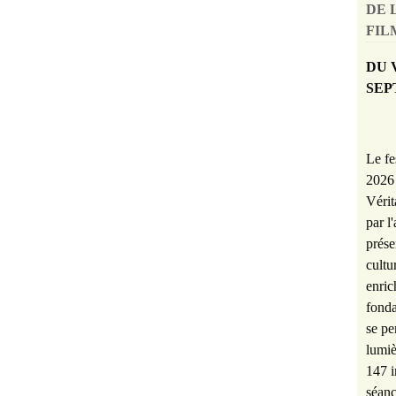
DE 
FILM
DU 
SEP
Le fe
2026 
Vérit
par l
prése
cultu
enric
fonda
se pe
lumiè
147 i
séanc