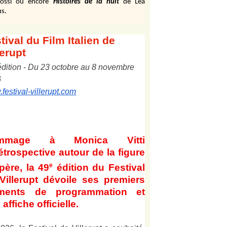
ossi ou encore
Histoires de la nuit
de Léa
s.
tival
du Film Italien de
lerupt
édition
-
Du
2
3
octobre au
8
novembre
6
festival-villerupt.com
mmage à Monica Vitti
étrospective autour de la figure
e
père, la 49
édition du Festival
Villerupt dévoile ses premiers
éments de programmation et
affiche officielle
.