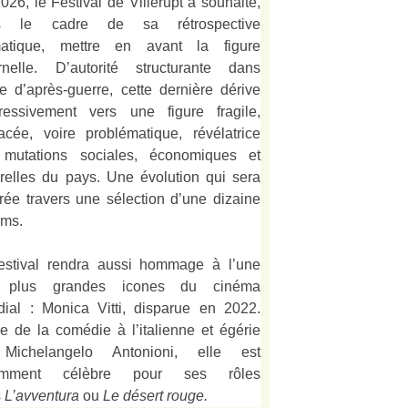
026, le Festival de Villerupt a souhaité,
s le cadre de sa rétrospective
matique, mettre en avant la figure
rnelle. D’autorité structurante dans
alie d’après-guerre, cette dernière dérive
ressivement vers une figure fragile,
acée, voire problématique, révélatrice
mutations sociales, économiques et
urelles du pays. Une évolution qui sera
strée travers une sélection d’une dizaine
lms.
estival rendra aussi hommage à l’une
 plus grandes icones du cinéma
ial : Monica Vitti, disparue en 2022.
e de la comédie à l’italienne et égérie
Michelangelo Antonioni, elle est
amment célèbre pour ses rôles
s
L’
avventura
ou
Le désert rouge
.