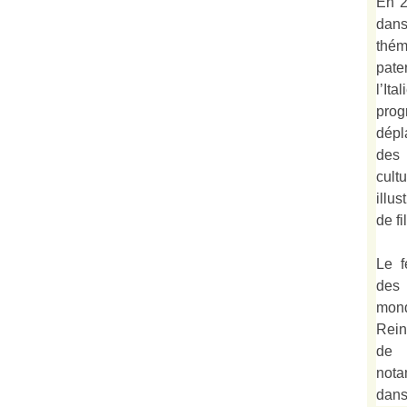
En 2
dan
thé
pate
l’It
prog
dépl
des 
cult
illu
de fi
Le f
des
mond
Rein
de 
not
dan