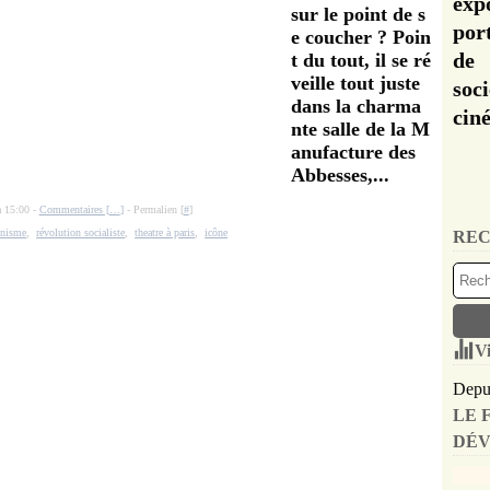
exp
sur le point de s
por
e coucher ? Poin
de 
t du tout, il se ré
veille tout juste
soc
dans la charma
cin
nte salle de la M
anufacture des
Abbesses,...
à 15:00 -
Commentaires [
…
]
- Permalien [
#
]
inisme
,
révolution socialiste
,
theatre à paris
,
icône
REC
Vi
Depui
LE 
DÉV