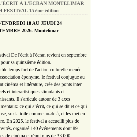
L'ÉCRIT À L'ÉCRAN MONTELIMAR
 FESTIVAL 15 ème édition
VENDREDI 18 AU JEUDI 24
TEMBRE 2026- Montélimar
stival De l'écrit à l'écran revient en septembre
pour sa quinzième édition.
able temps fort de l'action culturelle menée
'association éponyme, le festival conjugue au
nt cinéma et littérature, crée des ponts inter-
rels et interartistiques stimulants et
hissants. Il s'articule autour de 3 axes
mentaux: ce qui s’écrit, ce qui se dit et ce qui
nse, sur la toile comme au-delà, et les met en
re. En 2025, le festival a accueilli plus de
nvités, organisé 140 événements dont 89
es de cinéma et réuni plus de 33 000