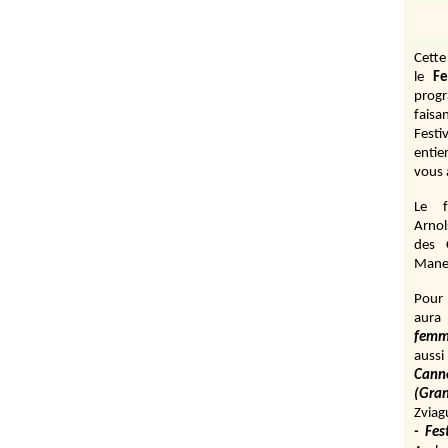
Cett
le
Fe
prog
fais
Festi
entie
vous 
Le f
Arnol
des 
Manen
Pour 
aura
fem
aussi
Cann
(Gr
Zviag
- Fes