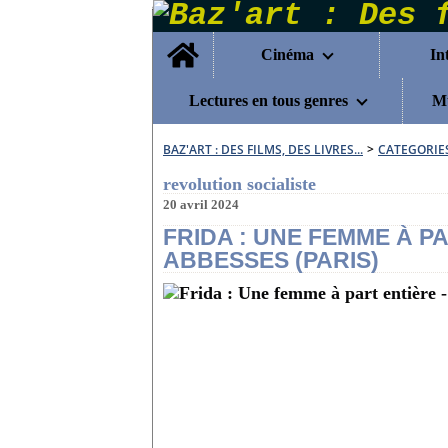
Home
Cinéma
In
Lectures en tous genres
Mu
BAZ'ART : DES FILMS, DES LIVRES...
>
CATEGORIE
revolution socialiste
20 avril 2024
FRIDA : UNE FEMME À P
ABBESSES (PARIS)