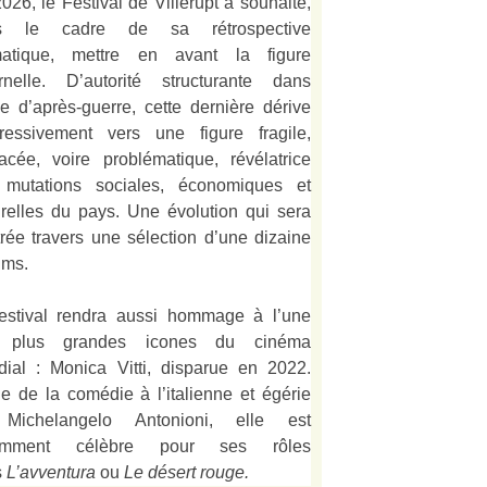
026, le Festival de Villerupt a souhaité,
s le cadre de sa rétrospective
matique, mettre en avant la figure
rnelle. D’autorité structurante dans
alie d’après-guerre, cette dernière dérive
ressivement vers une figure fragile,
acée, voire problématique, révélatrice
 mutations sociales, économiques et
urelles du pays. Une évolution qui sera
strée travers une sélection d’une dizaine
lms.
estival rendra aussi hommage à l’une
 plus grandes icones du cinéma
ial : Monica Vitti, disparue en 2022.
e de la comédie à l’italienne et égérie
Michelangelo Antonioni, elle est
amment célèbre pour ses rôles
s
L’
avventura
ou
Le désert rouge
.