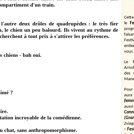
ompartiment d'un train.
Cett
l'autre deux drôles de quadrupèdes : le très fier
le
Fe
prog
, le chien un peu balourd. Ils vivent au rythme de
fais
 cherchent à tout prix à s'attirer les préférences.
Fest
entie
vous 
s chiens - bah oui.
Le f
Arnol
des 
Manen
Pour 
 aimé ?
aura
fem
aussi
ire.
Cann
tation incroyable de la comédienne.
(Gr
Zviag
 du chat, sans anthropomorphisme.
- Fes