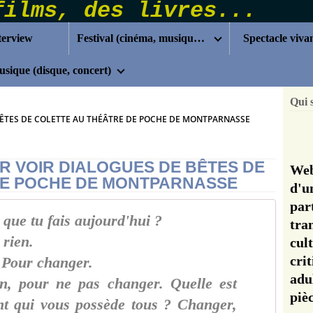
terview
Festival (cinéma, musique...)
Spectacle viva
sique (disque, concert)
Qui 
BÊTES DE COLETTE AU THÉÂTRE DE POCHE DE MONTPARNASSE
R VOIR DIALOGUES DE BÊTES DE
Web
DE POCHE DE MONTPARNASSE
d'u
pa
 que tu fais aujourd'hui ?
tra
 rien.
cul
cri
: Pour changer.
adu
on, pour ne pas changer. Quelle est
pi
nt qui vous possède tous ? Changer,