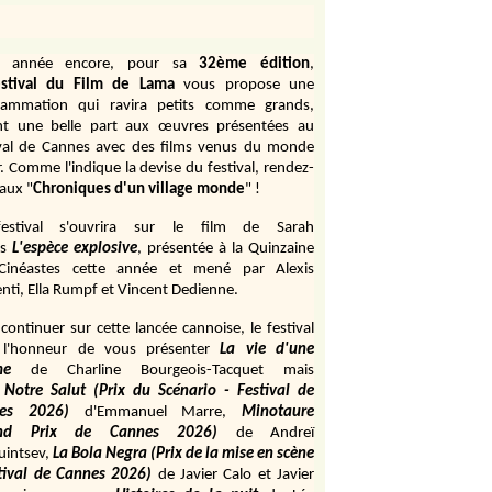
e année encore, pour sa
32ème édition
,
stival du Film de Lama
vous propose une
rammation qui ravira petits comme grands,
ant une belle part aux œuvres présentées au
ival de Cannes avec des films venus du monde
r. Comme l'indique la devise du festival, rendez-
aux "
Chroniques d'un village monde
" !
estival s'ouvrira sur le film de Sarah
s
L'espèce explosive
, présentée à la Quinzaine
Cinéastes cette année et mené par Alexis
ti, Ella Rumpf et Vincent Dedienne.
continuer sur cette lancée cannoise, le festival
 l'honneur de vous présenter
La vie d'une
me
de
Charline Bourgeois-Tacquet
mais
Notre Salut (Prix du Scénario - Festival de
es 2026)
d'Emmanuel Marre,
Minotaure
and Prix de Cannes 2026)
de Andreï
uintsev,
La Bola Negra (Prix de la mise en scène
tival de Cannes 2026)
de Javier Calo et Javier