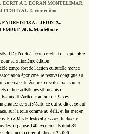
L'ÉCRIT À L'ÉCRAN MONTELIMAR
 FESTIVAL 15 ème édition
VENDREDI 18 AU JEUDI 24
TEMBRE 2026- Montélimar
stival De l'écrit à l'écran revient en septembre
pour sa quinzième édition.
able temps fort de l'action culturelle menée
'association éponyme, le festival conjugue au
nt cinéma et littérature, crée des ponts inter-
rels et interartistiques stimulants et
hissants. Il s'articule autour de 3 axes
mentaux: ce qui s’écrit, ce qui se dit et ce qui
nse, sur la toile comme au-delà, et les met en
re. En 2025, le festival a accueilli plus de
nvités, organisé 140 événements dont 89
es de cinéma et réuni plus de 33 000