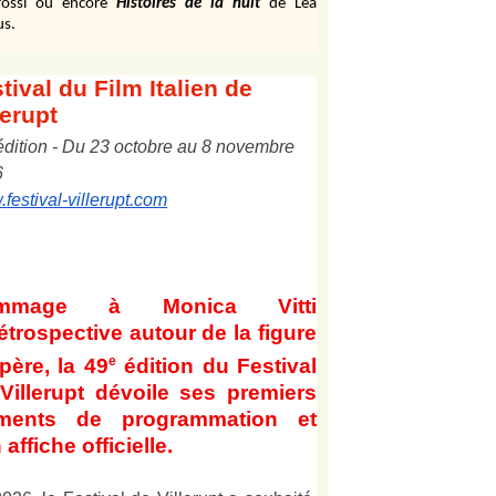
ossi ou encore
Histoires de la nuit
de Léa
us.
tival
du Film Italien de
lerupt
édition
-
Du
2
3
octobre au
8
novembre
6
festival-villerupt.com
mmage à Monica Vitti
étrospective autour de la figure
e
père, la 49
édition du Festival
Villerupt dévoile ses premiers
éments de programmation et
 affiche officielle
.