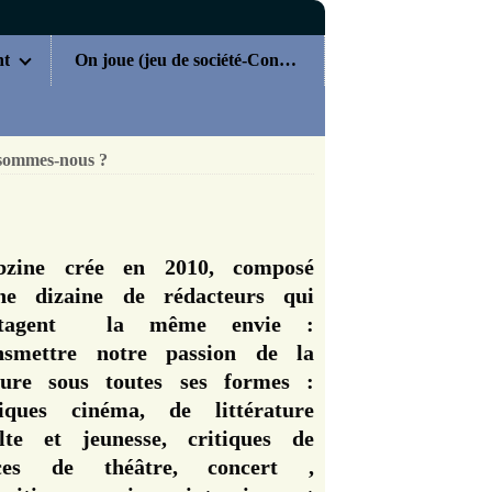
nt
On joue (jeu de société-Concours)
sommes-nous ?
zine crée en 2010, composé
ne dizaine de rédacteurs qui
rtagent la même envie :
nsmettre notre passion de la
ture sous toutes ses formes :
tiques cinéma, de littérature
lte et jeunesse, critiques de
èces de théâtre, concert ,