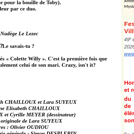
Ambr
le pour la bouille de Toby).
Mysi
leur par ce duo.
Fes
Vil
Nadège Le Lezec
e
4
9
⁉️Le savais-tu ?
202
www.
és « Colette Willy ». C'est la première fois que
ulement celui de son mari. Crazy, isn't it?
Ho
et
r
du 
beth CHAILLOUX et Lara SUYEUX
de 
ène Elisabeth CHAILLOUX
él
 et Cyrille MEYER (dessinateur)
son
e originale de Lara SUYEUX
es : Olivier OUDIOU
égie générale : Simon DESPLEBIN