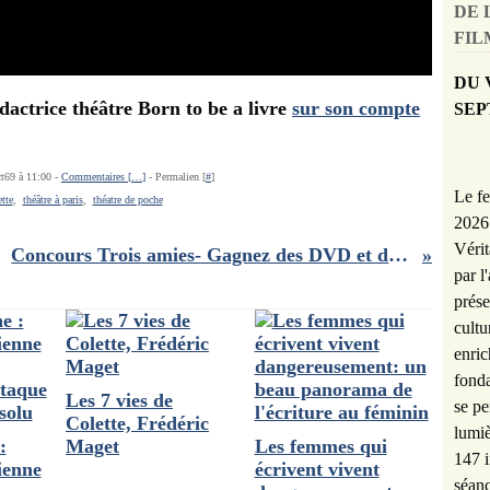
DE 
FILM
DU 
dactrice théâtre Born to be a livre
sur son compte
SEP
ct69 à 11:00 -
Commentaires [
…
]
- Permalien [
#
]
Le fe
ette
,
théâtre à paris
,
théatre de poche
2026 
Vérit
Concours Trois amies- Gagnez des DVD et des Blu Ray du film d'Emmanuel Mouret
par l
prése
cultu
enric
fonda
Les 7 vies de
se pe
Colette, Frédéric
lumiè
:
Maget
Les femmes qui
147 i
ienne
écrivent vivent
séanc