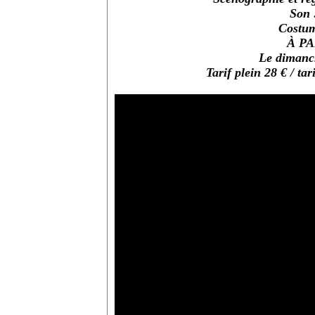
Son
Costu
À PA
Le dimanch
Tarif plein 28 € / ta