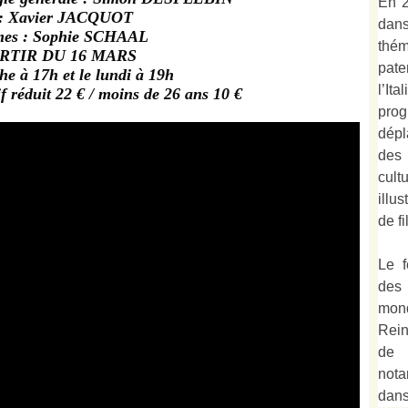
En 2
 : Xavier JACQUOT
dan
mes : Sophie SCHAAL
thé
RTIR DU 16 MARS
pate
e à 17h et le lundi à 19h
l’It
rif réduit 22 € / moins de 26 ans 10 €
prog
dépl
des
cult
illu
de fi
Le f
des
mond
Rein
de 
not
dan