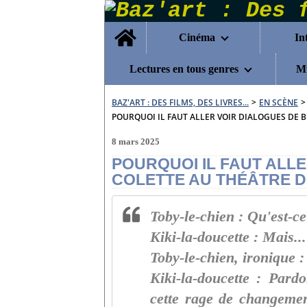
Home
Cinéma
In
Lectures en tous genres
Mu
BAZ'ART : DES FILMS, DES LIVRES...
>
EN SCÈNE
>
POURQUOI IL FAUT ALLER VOIR DIALOGUES DE 
8 mars 2025
POURQUOI IL FAUT ALLE
COLETTE AU THÉÂTRE 
Toby-le-chien : Qu'est-ce
Kiki-la-doucette : Mais...
Toby-le-chien, ironique 
Kiki-la-doucette : Pard
cette rage de changeme