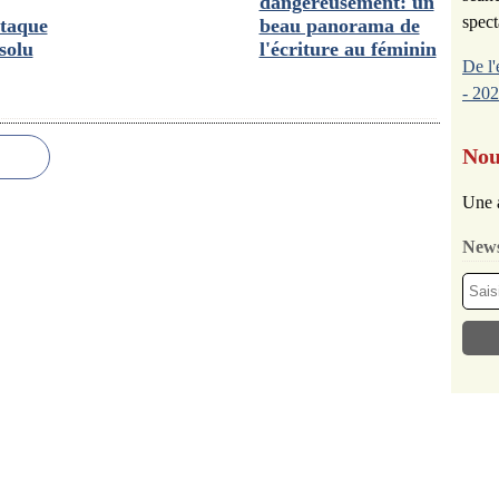
dangereusement: un
spect
ttaque
beau panorama de
solu
l'écriture au féminin
De l'
- 202
Nou
Une 
News