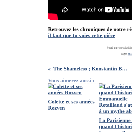
Retrouvez les chroniques de notre ré
il faut que tu voies cette pièce
Posté par chocoladdi
Tags:
col
The Shameless ; Konstantin Bojanov : notre critique du film
Vous aimerez aussi :
Colette et ses années
Rozven
La Parisienne 
quand l'histor