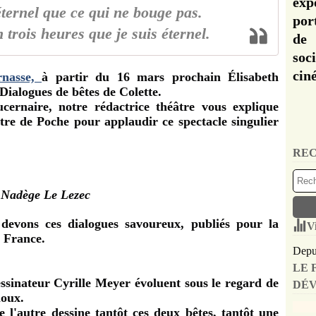
exp
'éternel que ce qui ne bouge pas.
por
 trois heures que je suis éternel.
de 
soc
cin
rnasse,
à partir du 16 mars prochain Élisabeth
Dialogues de bêtes de Colette.
rnaire, notre rédactrice théâtre vous explique
âtre de Poche pour applaudir ce spectacle singulier
REC
Nadège Le Lezec
 devons ces dialogues savoureux, publiés pour la
V
 France.
Depui
LE 
sinateur Cyrille Meyer évoluent sous le regard de
DÉV
loux.
 l'autre dessine tantôt ces deux bêtes, tantôt une