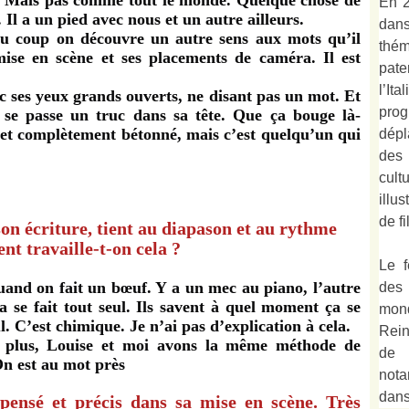
re. Mais pas comme tout le monde. Quelque chose de
En 2
Il a un pied avec nous et un autre ailleurs.
dan
du coup on découvre un autre sens aux mots qu’il
thé
mise en scène et ses placements de caméra. Il est
pate
l’It
ec ses yeux grands ouverts, ne disant pas un mot. Et
prog
 se passe un truc dans sa tête. Que ça bouge là-
et complètement bétonné, mais c’est quelqu’un qui
dépl
des
cult
illu
de fi
 son écriture, tient au diapason et au rythme
t travaille-t-on cela ?
Le f
and on fait un bœuf. Y a un mec au piano, l’autre
des
 se fait tout seul. Ils savent à quel moment ça se
mond
eul. C’est chimique. Je n’ai pas d’explication à cela.
Rein
n plus, Louise et moi avons la même méthode de
de 
On est au mot près
not
dan
pensé et précis dans sa mise en scène. Très