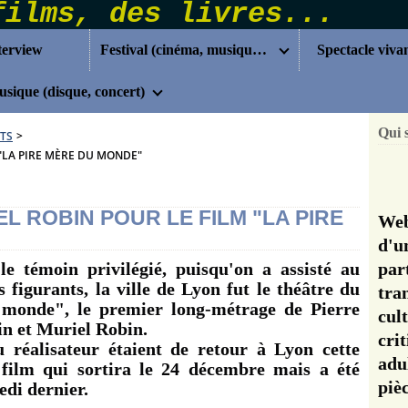
terview
Festival (cinéma, musique...)
Spectacle viva
sique (disque, concert)
Qui 
TS
>
"LA PIRE MÈRE DU MONDE"
 ROBIN POUR LE FILM "LA PIRE
Web
d'u
e témoin privilégié, puisqu'on a assisté au
pa
 figurants, la ville de Lyon fut le théâtre du
tra
monde", le premier long-métrage de Pierre
cul
in et Muriel Robin.
cri
 réalisateur étaient de retour à Lyon cette
adu
film qui sortira le 24 décembre mais a été
pi
di dernier.