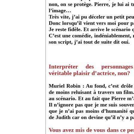
non, on se protège. Pierre, je lui ai 
l’image…
Très vite, j’ai pu déceler un petit peu
Donc lorsqu’il vient vers moi pour par
Je reste fidèle. Et arrive le scénario
C’est une comédie, indéniablement, m
son script, j’ai tout de suite dit oui.
Interpréter des personnage
véritable plaisir d’actrice, non?
Muriel Robin :
Au fond, c’est drôle
de moins reluisant à travers un film
au scénario. Et au fait que Pierre m’
Il n’ignore pas que je me suis souve
que je n’ai pas moins d’humanité que
de Judith car on devine qu’il n’y a p
Vous avez mis de vous dans ce p