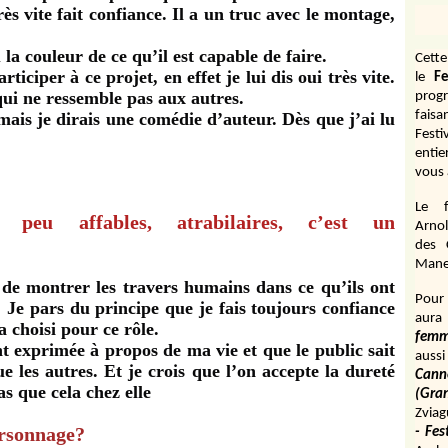
très vite fait confiance. Il a un truc avec le montage,
 la couleur de ce qu’il est capable de faire.
Cett
ticiper à ce projet, en effet je lui dis oui très vite.
le
Fe
 qui ne ressemble pas aux autres.
prog
fais
ais je dirais une comédie d’auteur. Dès que j’ai lu
Fest
entie
vous 
Le f
s peu affables, atrabilaires, c’est un
Arnol
des 
Manen
 de montrer les travers humains dans ce qu’ils ont
Pour 
. Je pars du principe que je fais toujours confiance
aura
a choisi pour ce rôle.
fem
nt exprimée à propos de ma vie et que le public sait
aussi
 les autres. Et je crois que l’on accepte la dureté
Cann
as que cela chez elle
(Gr
Zviag
ersonnage?
- Fes