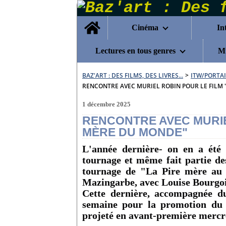
Home
Cinéma
In
Lectures en tous genres
Mu
BAZ'ART : DES FILMS, DES LIVRES...
>
ITW/PORTAI
RENCONTRE AVEC MURIEL ROBIN POUR LE FILM 
1 décembre 2025
RENCONTRE AVEC MURIEL
MÈRE DU MONDE"
L'année dernière- on en a été l
tournage et même fait partie des
tournage de "La Pire mère au 
Mazingarbe, avec Louise Bourgo
Cette dernière, accompagnée du
semaine pour la promotion du 
projeté en avant-première mercre