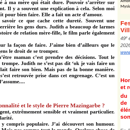
Ambr
sé à ma mère qui était dure. Pouvoir s’arrêter sur
Mysi
ant. Il y a souvent une explication à cela. Selon moi
ait pour bien faire. Elle a fait un acte d’amour.
e savoir ce que cache cette dureté. Souvent une
Fes
 derrière les gens durs. Judith a beaucoup de larmes
Vil
toire de relation mère-fille, le film parle également
e
4
9
r la façon de faire. J’aime bien d’ailleurs que le
202
ens le droit de se tromper.
www.
’être maman c’est prendre des décisions. Tout le
rompe. Judith ne s’est pas dit ‘ok je vais faire un
lait faire son bien. Mais pas de la bonne manière.
, s’est retrouvée prise dans cet engrenage. C’est un
Ho
 l’assume....
et
r
du 
de 
nnalité et le style de Pierre Mazingarbe ?
él
ligent, extrêmement sensible et vraiment particulier.
son
larité.
 y compris populaire. J’ai découvert son humour.