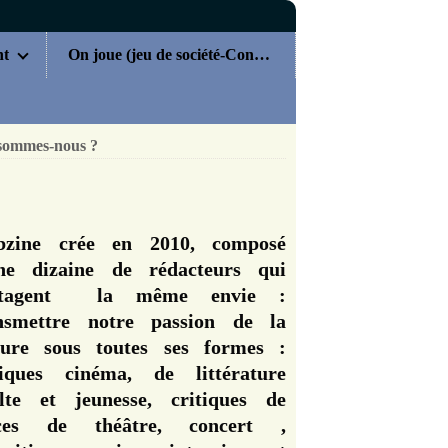
nt
On joue (jeu de société-Concours)
sommes-nous ?
zine crée en 2010, composé
ne dizaine de rédacteurs qui
rtagent la même envie :
nsmettre notre passion de la
ture sous toutes ses formes :
tiques cinéma, de littérature
lte et jeunesse, critiques de
èces de théâtre, concert ,