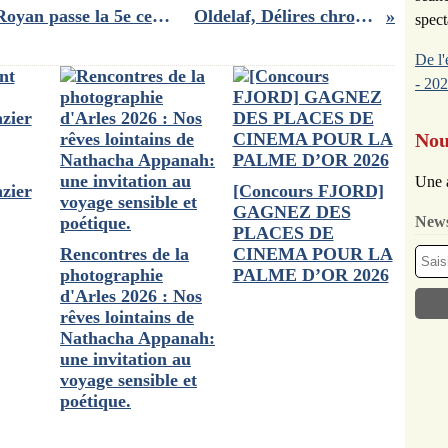
Le Festival du Film de Société de Royan passe la 5e cette semaine
Oldelaf, Délires chroniques
spect
De l'
- 202
Nou
Une 
zier
[Concours FJORD]
GAGNEZ DES
News
PLACES DE
Rencontres de la
CINEMA POUR LA
photographie
PALME D’OR 2026
d'Arles 2026 : Nos
rêves lointains de
Nathacha Appanah:
une invitation au
voyage sensible et
poétique.