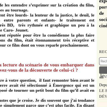
exp
e les entendre s’exprimer sur la création du film,
por
ées au tournage.
de 
 être lourds- la lenteur de la justice, le deuil, le
soc
les entre parents et enfants- le traitement est
très BD, très rythmée et graphique un peu à la
cin
e Caro- Jeunet.
ent réputée pour être la comédienne la plus faire
ns du film, était étonnamment très réceptive et
 sur ce film dont on vous reparle prochainement.
REC
 la lecture du scénario de vous embarquer dans
vez-vous de la découverte de celui-ci ?
V
re à votre question, il faut remonter bien avant le
ierre avait été sélectionné à Émergence qui est un
Depui
posé de tourner un petit bout du film qu’il avait en
LE 
DÉV
stes que je croise. Je dis souvent que j’ai tendance
te simplement parce que c’est plus facile. En disant