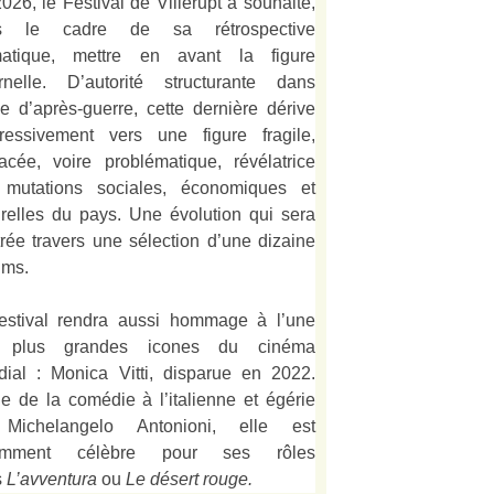
026, le Festival de Villerupt a souhaité,
s le cadre de sa rétrospective
matique, mettre en avant la figure
rnelle. D’autorité structurante dans
alie d’après-guerre, cette dernière dérive
ressivement vers une figure fragile,
acée, voire problématique, révélatrice
 mutations sociales, économiques et
urelles du pays. Une évolution qui sera
strée travers une sélection d’une dizaine
lms.
estival rendra aussi hommage à l’une
 plus grandes icones du cinéma
ial : Monica Vitti, disparue en 2022.
e de la comédie à l’italienne et égérie
Michelangelo Antonioni, elle est
amment célèbre pour ses rôles
s
L’
avventura
ou
Le désert rouge
.