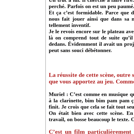
Un truc à lui. Il cherche à faire ri
perché. Parfois on est un peu paumé. 
Et ça c’est formidable. Parce que 
nous fait jouer ainsi que dans sa 
tellement inventif.
Je le revois encore sur le plateau av
là on comprend tout de suite qu’il
dedans. Évidemment il avait un proj
peut sans souci débétonner.
La réussite de cette scène, outre
que vous apportez au jeu. Commen
Muriel : C’est comme en musique qu
à la clarinette, bim bim pam pam ça
finit. Je crois que cela se fait tout s
On était bien avec cette scène. E
travail, on bosse beaucoup le texte. 
C’est un film particulièrement 