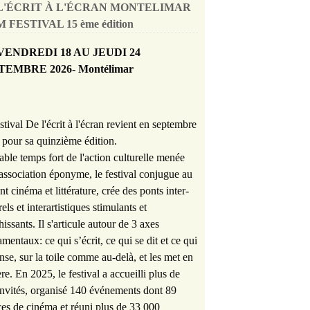
L'ÉCRIT À L'ÉCRAN MONTELIMAR
 FESTIVAL 15 ème édition
VENDREDI 18 AU JEUDI 24
TEMBRE 2026- Montélimar
stival De l'écrit à l'écran revient en septembre
pour sa quinzième édition.
able temps fort de l'action culturelle menée
'association éponyme, le festival conjugue au
nt cinéma et littérature, crée des ponts inter-
rels et interartistiques stimulants et
hissants. Il s'articule autour de 3 axes
mentaux: ce qui s’écrit, ce qui se dit et ce qui
nse, sur la toile comme au-delà, et les met en
re. En 2025, le festival a accueilli plus de
nvités, organisé 140 événements dont 89
es de cinéma et réuni plus de 33 000