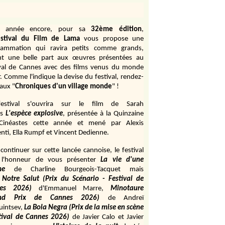
e année encore, pour sa
32ème édition
,
stival du Film de Lama
vous propose une
rammation qui ravira petits comme grands,
ant une belle part aux œuvres présentées au
ival de Cannes avec des films venus du monde
r. Comme l'indique la devise du festival, rendez-
aux "
Chroniques d'un village monde
" !
estival s'ouvrira sur le film de Sarah
s
L'espèce explosive
, présentée à la Quinzaine
Cinéastes cette année et mené par Alexis
ti, Ella Rumpf et Vincent Dedienne.
continuer sur cette lancée cannoise, le festival
 l'honneur de vous présenter
La vie d'une
me
de
Charline Bourgeois-Tacquet
mais
Notre Salut (Prix du Scénario - Festival de
es 2026)
d'Emmanuel Marre,
Minotaure
and Prix de Cannes 2026)
de Andreï
uintsev,
La Bola Negra (Prix de la mise en scène
tival de Cannes 2026)
de Javier Calo et Javier