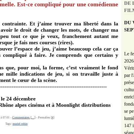
DE 
melle. Est-ce compliqué pour une comédienne
FILM
DU 
 contrainte. Et j’aime trouver ma liberté dans la
r avoir le droit de changer les mots, de changer ma
SEP
n peu tout ce que je veux, franchement autant me
rsque je fais mes courses (rires).
ouver l’espace de jeu, j’aime beaucoup cela car ça
Le fe
s compliqué à faire. Je comprends que certains y
2026 
s que, pour moi, la forme, c’est vraiment le fond
Vérit
 mille indications de jeu, si on travaille juste à
par l
sément le cœur de la scène.
prése
------------------------------------------------------------
cultu
enric
 le 24 décembre
fonda
Rhône alpes cinéma et à Moonlight distributions
se pe
lumiè
 à 07:01 -
Commentaires [
…
]
- Permalien [
#
]
Tags:
muriel robin
147 i
séanc