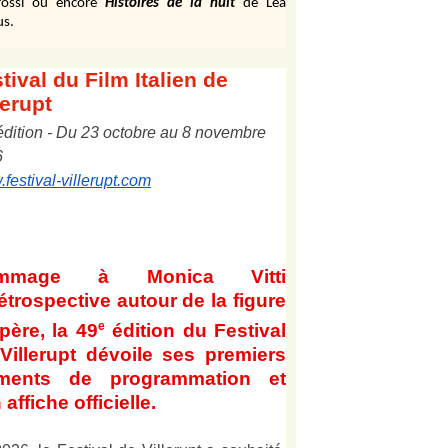
ossi ou encore
Histoires de la nuit
de Léa
us.
tival
du Film Italien de
lerupt
édition
-
Du
2
3
octobre au
8
novembre
6
festival-villerupt.com
mmage à Monica Vitti
étrospective autour de la figure
e
père, la 49
édition du Festival
Villerupt dévoile ses premiers
éments de programmation et
 affiche officielle
.