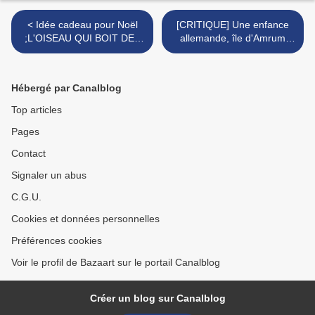
< Idée cadeau pour Noël
[CRITIQUE] Une enfance
;L'OISEAU QUI BOIT DES
allemande, île d'Amrum
LARMES,le Tolkien à la
1945 de Fatih Akin -
coréenne
L’innocence au bord des
ruines >
Hébergé par Canalblog
Top articles
Pages
Contact
Signaler un abus
C.G.U.
Cookies et données personnelles
Préférences cookies
Voir le profil de Bazaart sur le portail Canalblog
Créer un blog sur Canalblog