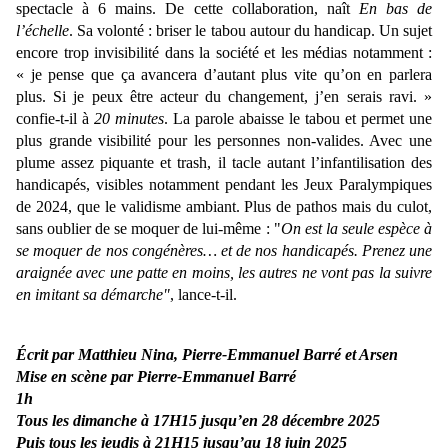
spectacle à 6 mains. De cette collaboration, naît
En bas de
l’échelle
. Sa volonté : briser le tabou autour du handicap. Un sujet
encore trop invisibilité dans la société et les médias notamment :
« je pense que ça avancera d’autant plus vite qu’on en parlera
plus. Si je peux être acteur du changement, j’en serais ravi. »
confie-t-il à
20 minutes
. La parole abaisse le tabou et permet une
plus grande visibilité pour les personnes non-valides. Avec une
plume assez piquante et trash, il tacle autant l’infantilisation des
handicapés, visibles notamment pendant les Jeux Paralympiques
de 2024, que le validisme ambiant. Plus de pathos mais du culot,
sans oublier de se moquer de lui-même : "
On est la seule espèce à
se moquer de nos congénères… et de nos handicapés. Prenez une
araignée avec une patte en moins, les autres ne vont pas la suivre
en imitant sa démarche"
, lance-t-il.
Écrit par Matthieu Nina, Pierre-Emmanuel Barré et Arsen
Mise en scène par Pierre-Emmanuel Barré
1h
Tous les dimanche à 17H15 jusqu’en 28 décembre 2025
Puis tous les jeudis à 21H15 jusqu’au 18 juin 2025