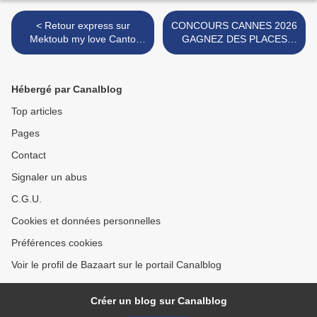
< Retour express sur
CONCOURS CANNES 2026
Mektoub my love Canto
GAGNEZ DES PLACES
Due le dernier(?) Abdellatif
POUR VOIR LE FILM L
Kechiche
ÊTRE AIME >
Hébergé par Canalblog
Top articles
Pages
Contact
Signaler un abus
C.G.U.
Cookies et données personnelles
Préférences cookies
Voir le profil de Bazaart sur le portail Canalblog
Créer un blog sur Canalblog