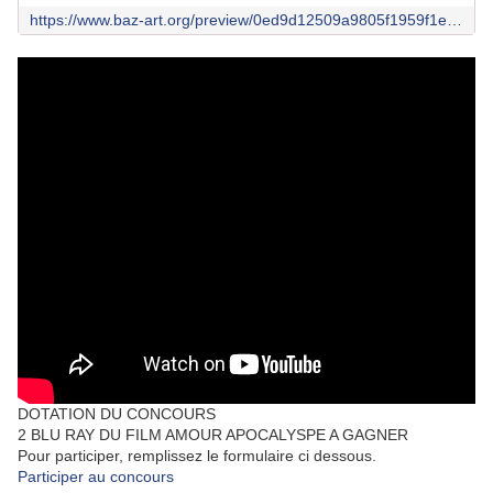
https://www.baz-art.org/preview/0ed9d12509a9805f1959f1ed432862315205200e
DOTATION DU CONCOURS
2 BLU RAY DU FILM AMOUR APOCALYSPE A GAGNER
Pour participer, remplissez le formulaire ci dessous.
Participer au concours