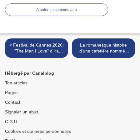
Ajouter un commentaire
< Festival de Cannes 2026:
La romanesque histoire
"The Man I Love" d'Ira
d'une cafetière nommée
Sachs, compétition officielle
Moka ou la saga d’une
famille italienne à la
conquête du monde. >
Hébergé par Canalblog
Top articles
Pages
Contact
Signaler un abus
C.G.U.
Cookies et données personnelles