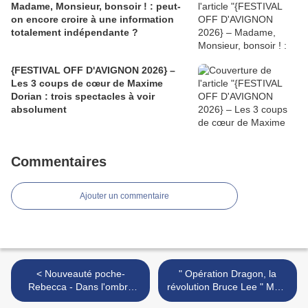
Madame, Monsieur, bonsoir ! : peut-
on encore croire à une information
totalement indépendante ?
{FESTIVAL OFF D'AVIGNON 2026} –
Les 3 coups de cœur de Maxime
Dorian : trois spectacles à voir
absolument
Commentaires
Ajouter un commentaire
< Nouveauté poche-
" Opération Dragon, la
Rebecca - Dans l'ombre
révolution Bruce Lee " Marc
d'Hollywood; Michel Moatti
Ball >