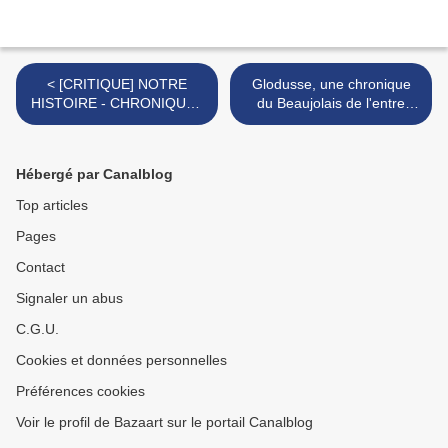
< [CRITIQUE] NOTRE
Glodusse, une chronique
HISTOIRE - CHRONIQUES
du Beaujolais de l'entre
DU CAIRE : un film politique
deux guerres, d'Emile
et social fort chaleureux
Roche >
Hébergé par Canalblog
Top articles
Pages
Contact
Signaler un abus
C.G.U.
Cookies et données personnelles
Préférences cookies
Voir le profil de Bazaart sur le portail Canalblog