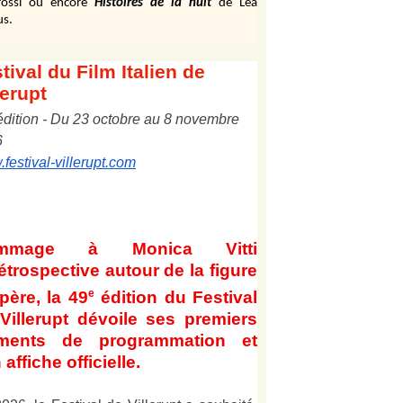
ossi ou encore
Histoires de la nuit
de Léa
us.
tival
du Film Italien de
lerupt
édition
-
Du
2
3
octobre au
8
novembre
6
festival-villerupt.com
mmage à Monica Vitti
étrospective autour de la figure
e
père, la 49
édition du Festival
Villerupt dévoile ses premiers
éments de programmation et
 affiche officielle
.