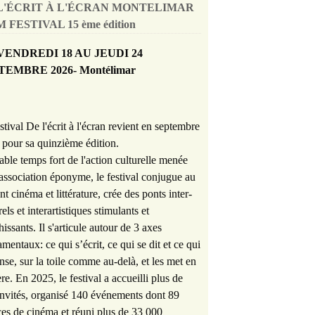
L'ÉCRIT À L'ÉCRAN MONTELIMAR
 FESTIVAL 15 ème édition
VENDREDI 18 AU JEUDI 24
TEMBRE 2026- Montélimar
stival De l'écrit à l'écran revient en septembre
pour sa quinzième édition.
able temps fort de l'action culturelle menée
'association éponyme, le festival conjugue au
nt cinéma et littérature, crée des ponts inter-
rels et interartistiques stimulants et
hissants. Il s'articule autour de 3 axes
mentaux: ce qui s’écrit, ce qui se dit et ce qui
nse, sur la toile comme au-delà, et les met en
re. En 2025, le festival a accueilli plus de
nvités, organisé 140 événements dont 89
es de cinéma et réuni plus de 33 000