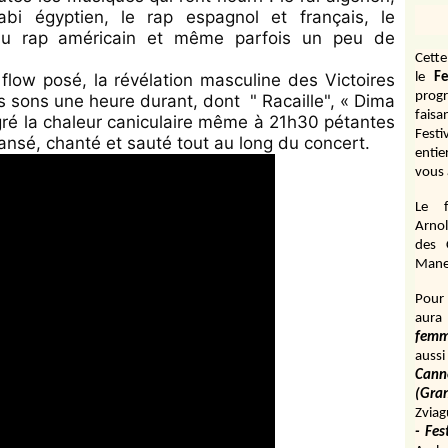
aabi égyptien, le rap espagnol et français, le
du rap américain et même parfois un peu de
Cett
flow posé, la révélation masculine des Victoires
le
Fe
prog
s sons une heure durant, dont " Racaille", « Dima
fais
gré la chaleur caniculaire même à 21h30 pétantes
Fest
dansé, chanté et sauté tout au long du concert.
entie
vous 
Le f
Arnol
des 
Manen
Pour 
aura
fem
aussi
Cann
(Gr
Zviag
- Fes