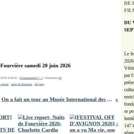
DE 
FILM
DU 
SEP
Le fe
2026 
 Fourvière samedi 20 juin 2026
Vérit
par l
UGOT à 06:41 -
Commentaires [
…
]
- Permalien [
#
]
prése
e report
,
nuits de fourviere
,
hip hop
cultu
enric
On a fait un tour au Musée International des Arts Modestes (MIAM) de Sète et ce fut un régal !
fonda
se pe
lumiè
147 i
séanc