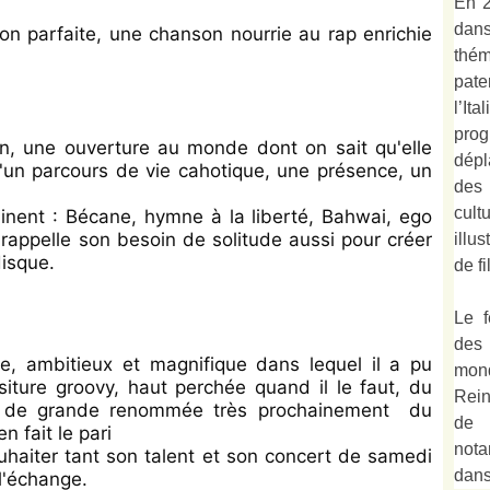
En 2
dan
ion parfaite, une chanson nourrie au rap enrichie
thé
pate
l’It
prog
n, une ouverture au monde dont on sait qu'elle
dépl
d'un parcours de vie cahotique, une présence, un
des
cult
nent : Bécane, hymne à la liberté, Bahwai, ego
l rappelle son besoin de solitude aussi pour créer
illu
disque.
de fi
Le f
des
e, ambitieux et magnifique dans lequel il a pu
mond
siture groovy, haut perchée quand il le faut, du
Rein
te de grande renommée très prochainement du
de 
 fait le pari
not
ouhaiter tant son talent et son concert de samedi
dan
 l'échange.