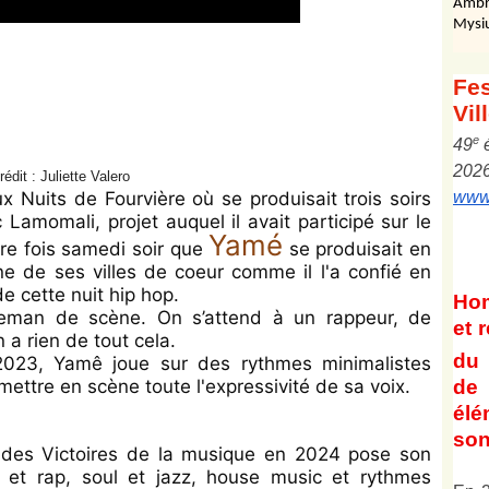
Ambr
Mysi
Fes
Vil
e
4
9
202
rédit : Juliette Valero
x Nuits de Fourvière où se produisait trois soirs
www.
Lamomali, projet auquel il avait participé sur le
Yamé
ère fois samedi soir que
se produisait en
ne de ses villes de coeur comme il l'a confié en
e cette nuit hip hop.
Ho
tleman de scène. On s’attend à un rappeur, de
et
r
 a rien de tout cela.
du 
2023, Yamê joue sur des rythmes minimalistes
de 
 mettre en scène toute l'expressivité de sa voix.
él
son
e des Victoires de la musique en 2024 pose son
n et rap, soul et jazz, house music et rythmes