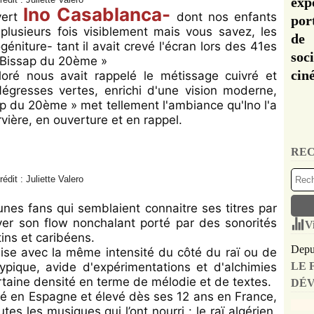
exp
Ino Casablanca-
vert
dont nos enfants
por
 plusieurs fois visiblement mais vous savez, les
de 
éniture- tant il avait crevé l'écran lors des 41es
soc
« Bissap du 20ème »
cin
coloré nous avait rappelé le métissage cuivré et
égresses vertes, enrichi d'une vision moderne,
sap du 20ème » met tellement l'ambiance qu'Ino l'a
vière, en ouverture et en rappel.
REC
rédit : Juliette Valero
nes fans qui semblaient connaitre ses titres par
er son flow nonchalant porté par des sonorités
V
ins et caribéens.
Depui
 puise avec la même intensité du côté du raï ou de
atypique, avide d'expérimentations et d'alchimies
LE 
rtaine densité en terme de mélodie et de textes.
DÉV
 né en Espagne et élevé dès ses 12 ans en France,
tes les musiques qui l’ont nourri : le raï algérien,