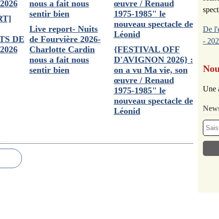
spect
RT]
Live report- Nuits
De l'
ITS DE
de Fourvière 2026-
- 202
2026
Charlotte Cardin
{FESTIVAL OFF
nous a fait nous
D'AVIGNON 2026} :
Nou
sentir bien
on a vu Ma vie, son
œuvre / Renaud
Une 
1975-1985" le
nouveau spectacle de
News
Léonid