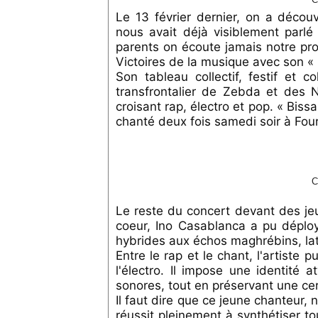
Le 13 février dernier, on a décou
nous avait déjà visiblement parlé
parents on écoute jamais notre prog
Victoires de la musique avec son 
Son tableau collectif, festif et 
transfrontalier de Zebda et des N
croisant rap, électro et pop. « Bis
chanté deux fois samedi soir à Four
C
Le reste du concert devant des jeu
coeur, Ino Casablanca a pu déploy
hybrides aux échos maghrébins, lat
Entre le rap et le chant, l'artiste
l'électro. Il impose une identité 
sonores, tout en préservant une ce
Il faut dire que ce jeune chanteur,
réussit pleinement à synthétiser tou