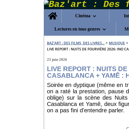
Home
Cinéma
In
Lectures en tous genres
Mu
BAZ'ART : DES FILMS, DES LIVRES...
>
MUSIQUE
>
LIVE REPORT : NUITS DE FOURVIÈRE 2026: INO C
23 juin 2026
LIVE REPORT : NUITS DE
CASABLANCA + YAMÊ : H
Soirée en dyptique (même en tri
on a raté la prestation, pause 
oblige) sur la scène des Nuits
Casablanca et Yamê, deux figur
on a pas fini d'entendre parler.
C