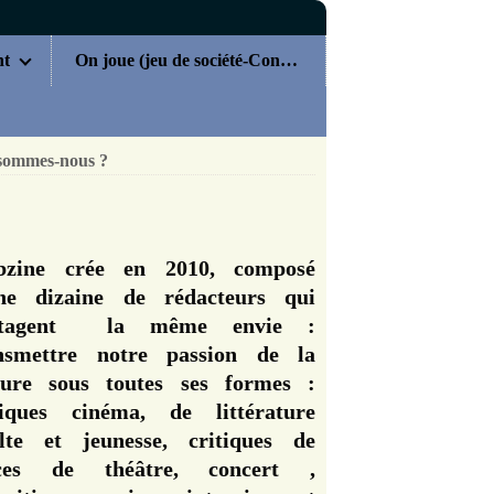
nt
On joue (jeu de société-Concours)
sommes-nous ?
zine crée en 2010, composé
ne dizaine de rédacteurs qui
rtagent la même envie :
nsmettre notre passion de la
ture sous toutes ses formes :
tiques cinéma, de littérature
lte et jeunesse, critiques de
èces de théâtre, concert ,