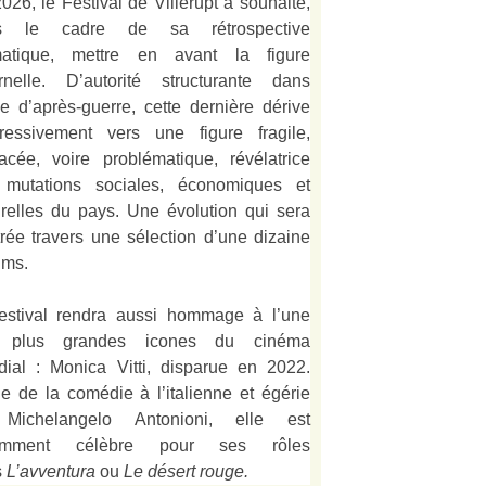
026, le Festival de Villerupt a souhaité,
s le cadre de sa rétrospective
matique, mettre en avant la figure
rnelle. D’autorité structurante dans
alie d’après-guerre, cette dernière dérive
ressivement vers une figure fragile,
acée, voire problématique, révélatrice
 mutations sociales, économiques et
urelles du pays. Une évolution qui sera
strée travers une sélection d’une dizaine
lms.
estival rendra aussi hommage à l’une
 plus grandes icones du cinéma
ial : Monica Vitti, disparue en 2022.
e de la comédie à l’italienne et égérie
Michelangelo Antonioni, elle est
amment célèbre pour ses rôles
s
L’
avventura
ou
Le désert rouge
.