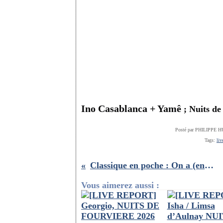
Ino Casablanca + Yamê
; Nuits de
Posté par PHILIPPE H
Tags:
liv
Classique en poche : On a (enfin) lu Martin Eden de Jack London
Vous aimerez aussi :