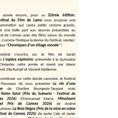
e année encore, pour sa
32ème édition
,
stival du Film de Lama
vous propose une
rammation qui ravira petits comme grands,
ant une belle part aux œuvres présentées au
ival de Cannes avec des films venus du monde
r. Comme l'indique la devise du festival, rendez-
aux "
Chroniques d'un village monde
" !
estival s'ouvrira sur le film de Sarah
s
L'espèce explosive
, présentée à la Quinzaine
Cinéastes cette année et mené par Alexis
ti, Ella Rumpf et Vincent Dedienne.
continuer sur cette lancée cannoise, le festival
 l'honneur de vous présenter
La vie d'une
me
de
Charline Bourgeois-Tacquet
mais
Notre Salut (Prix du Scénario - Festival de
es 2026)
d'Emmanuel Marre,
Minotaure
and Prix de Cannes 2026)
de Andreï
uintsev,
La Bola Negra (Prix de la mise en scène
tival de Cannes 2026)
de Javier Calo et Javier