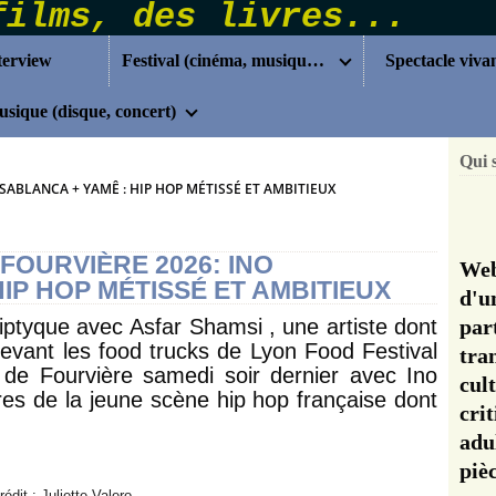
terview
Festival (cinéma, musique...)
Spectacle viva
sique (disque, concert)
Qui 
ASABLANCA + YAMÊ : HIP HOP MÉTISSÉ ET AMBITIEUX
 FOURVIÈRE 2026: INO
Web
IP HOP MÉTISSÉ ET AMBITIEUX
d'u
ptyque avec Asfar Shamsi , une artiste dont
pa
devant les food trucks de Lyon Food Festival
tra
 de Fourvière samedi soir dernier avec Ino
cul
es de la jeune scène hip hop française dont
cri
adu
pi
rédit : Juliette Valero