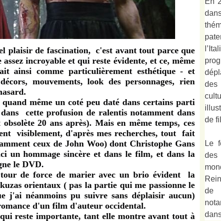
En 2
dan
thé
pate
l’It
el plaisir de fascination, c'est avant tout parce que
 assez incroyable et qui reste évidente,
et ce, même
prog
ait ainsi comme particulièrement esthétique - et
dépl
: décors, mouvements, look des personnages, rien
des
hasard.
cult
 quand même un coté peu daté dans certains parti
illu
t dans cette profusion de ralentis notamment dans
de fi
t obsolète 20 ans après). Mais en même temps, ces
ent visiblement, d'après mes recherches, tout fait
notamment ceux de John Woo) dont Christophe Gans
Le f
ici un hommage sincère et dans le film, et dans la
des
gne le DVD.
mond
tour de force de marier avec un brio évident la
Rein
akuzas orientaux ( pas la partie qui me passionne le
de 
ue j'ai néanmoins pu suivre sans déplaisir aucun)
not
 romance d'un film d'auteur occidental.
dan
ui reste importante, tant elle montre avant tout à