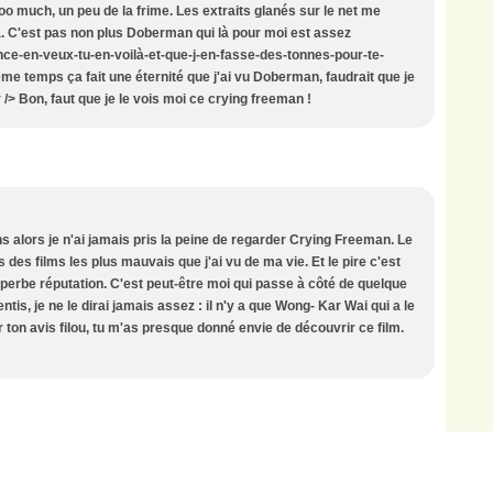
oo much, un peu de la frime. Les extraits glanés sur le net me
. C'est pas non plus Doberman qui là pour moi est assez
ence-en-veux-tu-en-voilà-et-que-j-en-fasse-des-tonnes-pour-te-
me temps ça fait une éternité que j'ai vu Doberman, faudrait que je
br /> Bon, faut que je le vois moi ce crying freeman !
s alors je n'ai jamais pris la peine de regarder Crying Freeman. Le
s des films les plus mauvais que j'ai vu de ma vie. Et le pire c'est
uperbe réputation. C'est peut-être moi qui passe à côté de quelque
ntis, je ne le dirai jamais assez : il n'y a que Wong- Kar Wai qui a le
our ton avis filou, tu m'as presque donné envie de découvrir ce film.