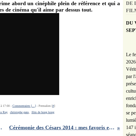
ime abord un cinéphile plein de référence et qui a
DE 
s de cinéma qu'il aime par dessus tout.
FILM
DU 
SEP
Le fe
2026 
Vérit
par l
prése
cultu
enric
fonda
 à 17:00 -
Commentaires [
…
]
- Permalien [
#
]
se pe
u Ray
,
christophe gans
,
film de hong kong
lumiè
ffre des vacances!!
Cérémonie des Césars 2014 : mes favoris et mes pronostics
147 i
séanc