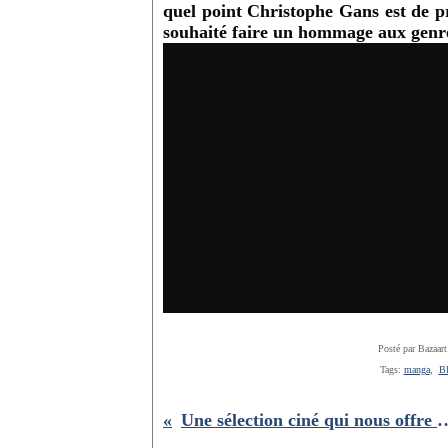
quel point Christophe Gans est de pr
souhaité faire un hommage aux genre
Posté par Bazaart
Tags:
manga
,
Bl
Une sélection ciné qui nous o