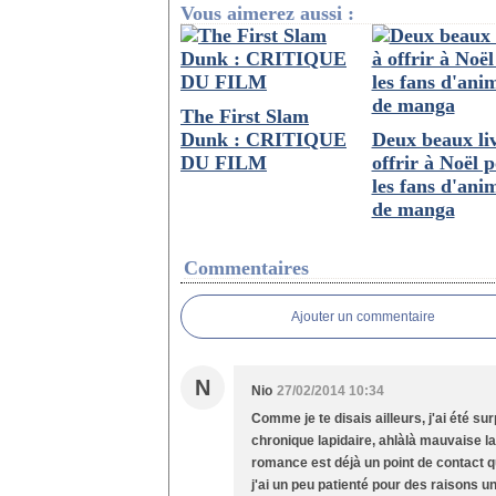
Vous aimerez aussi :
The First Slam
Dunk : CRITIQUE
Deux beaux liv
DU FILM
offrir à Noël 
les fans d'ani
de manga
Commentaires
Ajouter un commentaire
N
Nio
27/02/2014 10:34
Comme je te disais ailleurs, j'ai été su
chronique lapidaire, ahlàlà mauvaise lan
romance est déjà un point de contact qu
j'ai un peu patienté pour des raisons un