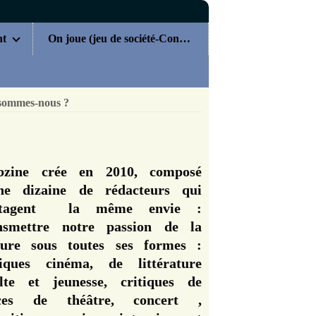
nt
On joue (jeu de société-Concours)
sommes-nous ?
zine crée en 2010, composé
ne dizaine de rédacteurs qui
rtagent la même envie :
nsmettre notre passion de la
ture sous toutes ses formes :
tiques cinéma, de littérature
lte et jeunesse, critiques de
èces de théâtre, concert ,