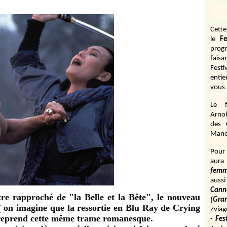
Cett
le
Fe
prog
fais
Fest
entie
vous 
Le f
Arnol
des 
Manen
Pour 
aura
fem
aussi
Cann
re rapproché de "la Belle et la Bête", le nouveau
(Gr
( on imagine que la ressortie en Blu Ray de Crying
Zviag
i reprend cette même trame romanesque.
- Fes