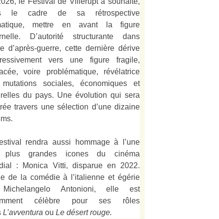
026, le Festival de Villerupt a souhaité,
s le cadre de sa rétrospective
matique, mettre en avant la figure
rnelle. D’autorité structurante dans
alie d’après-guerre, cette dernière dérive
ressivement vers une figure fragile,
acée, voire problématique, révélatrice
 mutations sociales, économiques et
urelles du pays. Une évolution qui sera
strée travers une sélection d’une dizaine
lms.
estival rendra aussi hommage à l’une
 plus grandes icones du cinéma
ial : Monica Vitti, disparue en 2022.
e de la comédie à l’italienne et égérie
Michelangelo Antonioni, elle est
amment célèbre pour ses rôles
s
L’
avventura
ou
Le désert rouge
.