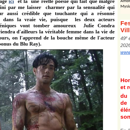
gage
ici
et là une réelle poésie qui fait que malgré
Ambr
 fini par me laisser charmer par la sensualité qui
Mysi
our aussi crédible que touchante qui a résonné
es dans la vraie vie, puisque les deux acteurs
Fes
négéniques vont tomber amoureux Julie Condra
Vil
iendra d'ailleurs la véritable femme dans la vie de
jours, on l'apprend de la bouche même de l'acteur
e
4
9
 bonus du Blu Ray).
202
www.
Ho
et
r
du 
de 
él
son