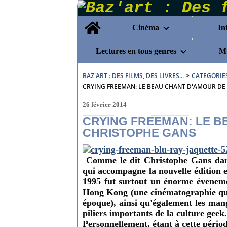
Home
Cinéma
In
Lectures en tous genres
Mu
BAZ'ART : DES FILMS, DES LIVRES...
>
CATEGORIE
CRYING FREEMAN: LE BEAU CHANT D'AMOUR DE
26 février 2014
CRYING FREEMAN: LE B
CHRISTOPHE GANS
Comme le dit Christophe Gans dans
qui accompagne la nouvelle édition e
1995 fut surtout un énorme éveneme
Hong Kong (une cinématographie qu
époque), ainsi qu'également les manga
piliers importants de la culture geek.
Personnellement, étant à cette pério