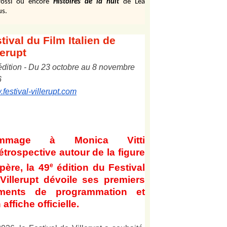
ossi ou encore
Histoires de la nuit
de Léa
us.
tival
du Film Italien de
lerupt
édition
-
Du
2
3
octobre au
8
novembre
6
festival-villerupt.com
mmage à Monica Vitti
étrospective autour de la figure
e
père, la 49
édition du Festival
Villerupt dévoile ses premiers
éments de programmation et
 affiche officielle
.