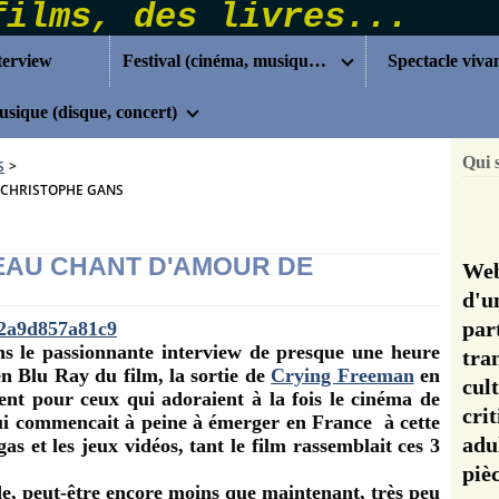
terview
Festival (cinéma, musique...)
Spectacle viva
sique (disque, concert)
Qui 
S
>
 CHRISTOPHE GANS
EAU CHANT D'AMOUR DE
Web
d'u
pa
 le passionnante interview de presque une heure
tra
n Blu Ray du film, la sortie de
Crying Freeman
en
cul
nt pour ceux qui adoraient à la fois le cinéma de
cri
i commencait à peine à émerger en France à cette
adu
s et les jeux vidéos, tant le film rassemblait ces 3
pi
de, peut-être encore moins que maintenant, très peu