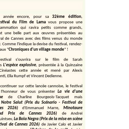
e année encore, pour sa
32ème édition
,
stival du Film de Lama
vous propose une
rammation qui ravira petits comme grands,
ant une belle part aux œuvres présentées au
ival de Cannes avec des films venus du monde
r. Comme l'indique la devise du festival, rendez-
aux "
Chroniques d'un village monde
" !
estival s'ouvrira sur le film de Sarah
s
L'espèce explosive
, présentée à la Quinzaine
Cinéastes cette année et mené par Alexis
ti, Ella Rumpf et Vincent Dedienne.
continuer sur cette lancée cannoise, le festival
 l'honneur de vous présenter
La vie d'une
me
de
Charline Bourgeois-Tacquet
mais
Notre Salut (Prix du Scénario - Festival de
es 2026)
d'Emmanuel Marre,
Minotaure
and Prix de Cannes 2026)
de Andreï
uintsev,
La Bola Negra (Prix de la mise en scène
tival de Cannes 2026)
de Javier Calo et Javier