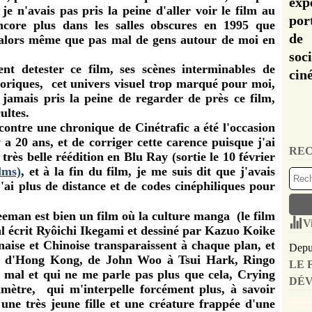
exp
je n'avais pas pris la peine d'aller voir le film au
por
ncore plus dans les salles obscures en 1995 que
de 
et alors même que pas mal de gens autour de moi en
soc
ent detester ce film, ses scènes interminables de
cin
horiques, cet univers visuel trop marqué pour moi,
jamais pris la peine de regarder de près ce film,
ultes.
ntre une chronique de Cinétrafic a été l'occasion
y a 20 ans, et de corriger cette carence puisque j'ai
REC
 très belle réédition en Blu Ray (sortie le 10 février
lms)
, et à la fin du film, je me suis dit que j'avais
j'ai plus de distance et de codes cinéphiliques pour
eman est bien un film où la culture manga (le film
V
nal écrit Ryôichi Ikegami et dessiné par Kazuo Koike
onaise et Chinoise transparaissent à chaque plan, et
Depui
ma d'Hong Kong, de John Woo à Tsui Hark, Ringo
LE 
 mal et qui ne me parle pas plus que cela,
Crying
DÉV
mètre, qui m'interpelle forcément plus, à savoir
une très jeune fille et une créature frappée d'une