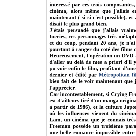
interessé par ces trois composantes, 
cinéma, alors même que j'allais e
maintenant ( si si c'est possible), 
disait le plus grand bien.
J'étais persuadé que j'allais vraim
tueries, ces personnages très métap
et du coup,
pendant 20 ans, je n'ai 
pourtant à ranger du coté des films c
Heureusement, l'opération un DVD co
d'aller au delà de mes a priori d'il 
pu voir enfin le film, profitant d'une
dernier et édité par
Métropolitan fi
bien fait de le voir maintenant que 
l'apprécier.
Car incontestablement, si Crying Fre
est d'ailleurs tiré d'un manga origi
à partir de 1986), et la culture Jap
où les influences vienent du ciné
Lam, un cinéma que je connais très
Freeman possède un troisième para
une belle romance impossible entre 