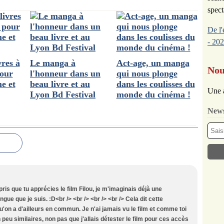
spect
De l'
- 202
res à
Le manga à
Act-age, un manga
Nou
pour
l'honneur dans un
qui nous plonge
me et
beau livre et au
dans les coulisses du
Une 
Lyon Bd Festival
monde du cinéma !
News
rpris que tu apprécies le film Filou, je m'imaginais déjà une
gue que je suis. :D<br /> <br /> <br /> <br /> Cela dit cette
'on a d'ailleurs en commun. Je n'ai jamais vu le film et comme toi
 peu similaires, non pas que j'allais détester le film pour ces accès