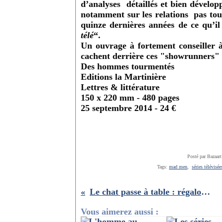
d’analyses détaillés et bien dévelop
notamment sur les relations pas touj
quinze dernières années de ce qu’i
télé
“.
Un ouvrage à fortement conseiller à 
cachent derrière ces "showrunners" 
Des hommes tourmentés
Editions la Martinière
Lettres & littérature
150 x 220 mm - 480 pages
25 septembre 2014 - 24 €
Posté par Bazaart
Tags:
mad men
,
séries télévisée
Le chat passe à table : régalons nous avec Geluck!!
Vous aimerez aussi :