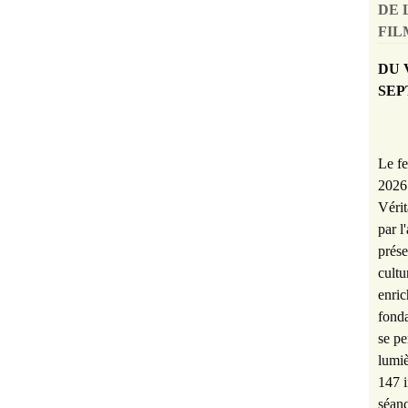
DE 
FILM
DU 
SEP
Le fe
2026 
Vérit
par l
prése
cultu
enric
fonda
se pe
lumiè
147 i
séanc