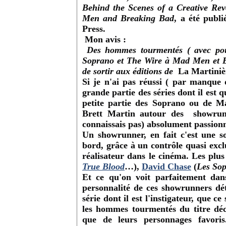
Behind the Scenes of a Creative R
Men and Breaking Bad
, a été publ
Press.
Mon avis :
Des hommes tourmentés ( avec pour
Soprano et The Wire à Mad Men et Bre
de sortir aux éditions de
La Martinièr
Si je n'ai pas réussi ( par manque
grande partie des séries dont il est 
petite partie des Soprano ou de M
Brett Martin autour des showrunn
connaissais pas) absolument passion
Un showrunner, en fait c'est une so
bord, grâce à un contrôle quasi excl
réalisateur dans le cinéma. Les plus
True Blood
…),
David Chase
(
Les So
Et ce qu'on voit parfaitement dans
personnalité de ces showrunners dét
série dont il est l'instigateur, qu
les hommes tourmentés du titre déc
que de leurs personnages favoris.