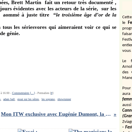
pées, Brett Martin fait un retour très documenté ,
ours évidentes avec les acteurs de la série, sur les
l aommé à juste titre “
le troisième âge d’or de la
Cett
le
Fe
tous les sériesvores qui aimeraient voir ce qui se
prog
de génie.
fais
Fest
entie
vous 
Le f
Arnol
des 
Manen
Pour 
 à 16:00 -
Commentaires [
…
]
- Permalien [
#
]
aura
fem
s
,
adam ball
,
essai sur les séries
,
les soprano
,
showrunner
aussi
Cann
Mon ITW exclusive avec Eugénie Dumont, la réalisatrice d'Heritage Fight!
(Gr
Zviag
- Fes