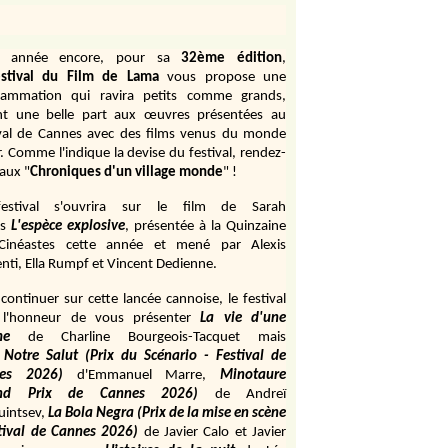
e année encore, pour sa
32ème édition
,
stival du Film de Lama
vous propose une
rammation qui ravira petits comme grands,
ant une belle part aux œuvres présentées au
ival de Cannes avec des films venus du monde
r. Comme l'indique la devise du festival, rendez-
aux "
Chroniques d'un village monde
" !
estival s'ouvrira sur le film de Sarah
s
L'espèce explosive
, présentée à la Quinzaine
Cinéastes cette année et mené par Alexis
ti, Ella Rumpf et Vincent Dedienne.
continuer sur cette lancée cannoise, le festival
 l'honneur de vous présenter
La vie d'une
me
de
Charline Bourgeois-Tacquet
mais
Notre Salut (Prix du Scénario - Festival de
es 2026)
d'Emmanuel Marre,
Minotaure
and Prix de Cannes 2026)
de Andreï
uintsev,
La Bola Negra (Prix de la mise en scène
tival de Cannes 2026)
de Javier Calo et Javier