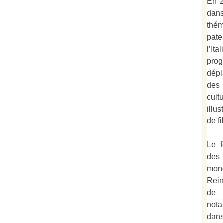
En 2
dan
thé
pate
l’It
prog
dépl
des
cult
illu
de fi
Le f
des
mond
Rein
de 
not
dan