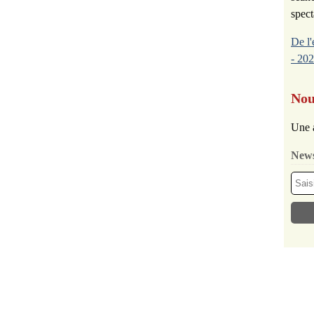
spect
De l'
- 202
Nou
Une 
News