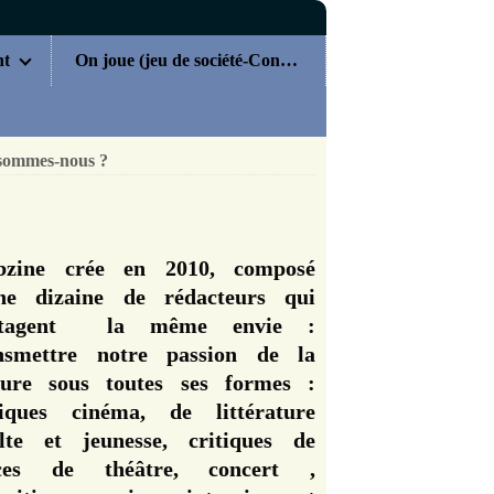
nt
On joue (jeu de société-Concours)
sommes-nous ?
zine crée en 2010, composé
ne dizaine de rédacteurs qui
rtagent la même envie :
nsmettre notre passion de la
ture sous toutes ses formes :
tiques cinéma, de littérature
lte et jeunesse, critiques de
èces de théâtre, concert ,