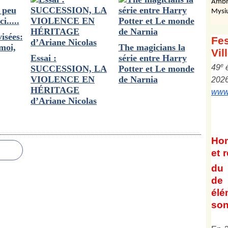
Ambr
Mysi
visées:
Fes
moi,
The magicians la
Vil
Essai :
série entre Harry
e
4
9
SUCCESSION, LA
Potter et Le monde
VIOLENCE EN
de Narnia
202
HÉRITAGE
www.
d’Ariane Nicolas
Ho
et
r
du 
de 
él
son