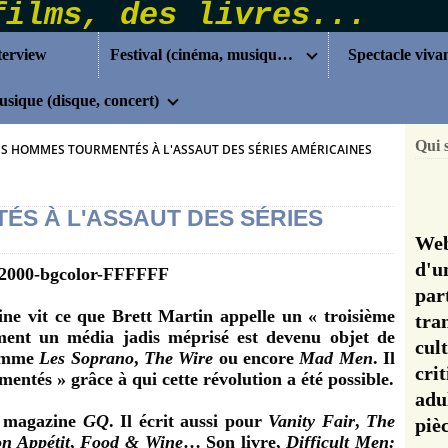
terview
Festival (cinéma, musique...)
Spectacle viva
sique (disque, concert)
Qui 
S HOMMES TOURMENTÉS À L'ASSAUT DES SÉRIES AMÉRICAINES
S À L'ASSAUT DES SÉRIES
Web
d'u
pa
ine vit ce que Brett Martin appelle un « troisième
tra
ment un média jadis méprisé est devenu objet de
cul
comme
Les Soprano
,
The Wire
ou encore
Mad Men
. Il
cri
entés » grâce à qui cette révolution a été possible.
adu
e magazine
GQ
. Il écrit aussi pour
Vanity Fair
,
The
pi
n Appétit
,
Food & Wine
… Son livre,
Difficult Men: