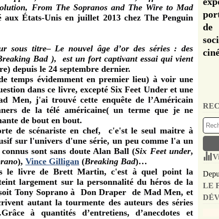
exp
evolution, From The Sopranos and The Wire to Mad
por
ié aux États-Unis en juillet 2013 chez The Penguin
de 
soc
 sous titre– Le nouvel âge d’or des séries : des
cin
aking Bad ), est un fort captivant essai qui vient
e) depuis le 24 septembre dernier.
 de temps évidemment en premier lieu) à voir une
question dans ce livre, excepté Six Feet Under et une
ad Men, j'ai trouvé cette enquête de l’Américain
REC
ers de la télé américaine( un terme que je ne
nante de bout en bout.
rte de scénariste en chef, c'e'st le seul maitre à
usif sur l'univers d'une série, un peu comme l'a un
 connus sont sans doute Alan Ball (
Six Feet under
,
V
prano
),
Vince Gilligan
(
Breaking Bad
)…
 le livre de Brett Martin, c'est à quel point la
Depui
eint largement sur la personnalité du héros de la
LE 
e ce soit Tony Soprano à Don Draper de Mad Men, et
DÉV
rivent autant la tourmente des auteurs des séries
Grâce à quantités d’entretiens, d’anecdotes et