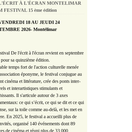
L'ÉCRIT À L'ÉCRAN MONTELIMAR
 FESTIVAL 15 ème édition
VENDREDI 18 AU JEUDI 24
TEMBRE 2026- Montélimar
stival De l'écrit à l'écran revient en septembre
pour sa quinzième édition.
able temps fort de l'action culturelle menée
'association éponyme, le festival conjugue au
nt cinéma et littérature, crée des ponts inter-
rels et interartistiques stimulants et
hissants. Il s'articule autour de 3 axes
mentaux: ce qui s’écrit, ce qui se dit et ce qui
nse, sur la toile comme au-delà, et les met en
re. En 2025, le festival a accueilli plus de
nvités, organisé 140 événements dont 89
es de cinéma et réuni plus de 33 000