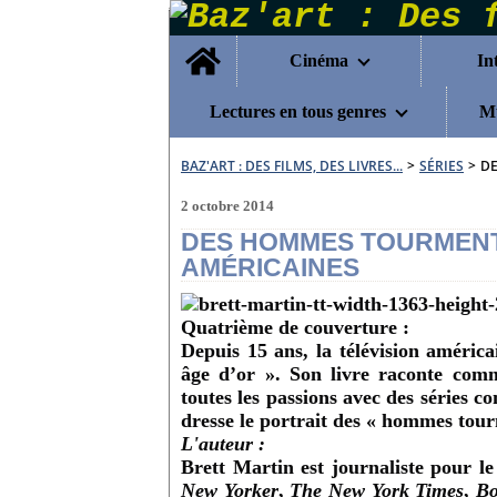
Home
Cinéma
In
Lectures en tous genres
Mu
BAZ'ART : DES FILMS, DES LIVRES...
>
SÉRIES
>
DE
2 octobre 2014
DES HOMMES TOURMENTÉ
AMÉRICAINES
Quatrième de couverture :
Depuis 15 ans, la télévision américa
âge d’or ». Son livre raconte com
toutes les passions avec des séries 
dresse le portrait des « hommes tourm
L'auteur :
Brett Martin
est journaliste pour l
New Yorker
,
The New York Times
,
Bo