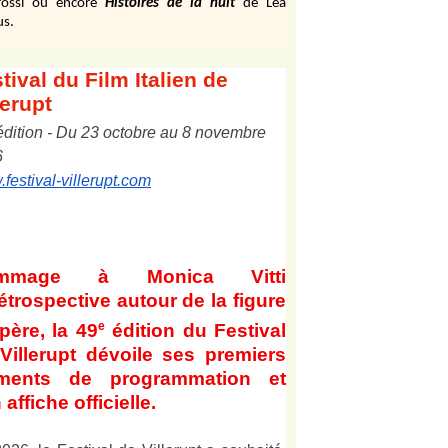
ossi ou encore
Histoires de la nuit
de Léa
us.
tival
du Film Italien de
lerupt
édition
-
Du
2
3
octobre au
8
novembre
6
festival-villerupt.com
mmage à Monica Vitti
étrospective autour de la figure
e
père, la 49
édition du Festival
Villerupt dévoile ses premiers
éments de programmation et
 affiche officielle
.