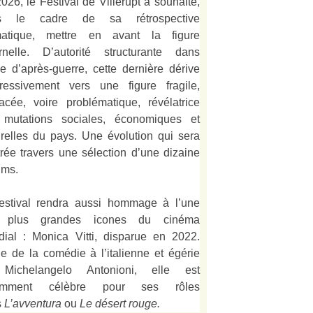
026, le Festival de Villerupt a souhaité,
s le cadre de sa rétrospective
matique, mettre en avant la figure
rnelle. D’autorité structurante dans
alie d’après-guerre, cette dernière dérive
ressivement vers une figure fragile,
acée, voire problématique, révélatrice
 mutations sociales, économiques et
urelles du pays. Une évolution qui sera
strée travers une sélection d’une dizaine
lms.
estival rendra aussi hommage à l’une
 plus grandes icones du cinéma
ial : Monica Vitti, disparue en 2022.
e de la comédie à l’italienne et égérie
Michelangelo Antonioni, elle est
amment célèbre pour ses rôles
s
L’
avventura
ou
Le désert rouge
.