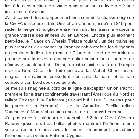
liés à la construction ferroviaire mais pour moi ce livre a été une
invitation à l’évasion.
J’ai découvert des étranges machines comme le chasse-neige de
la C& PA utilisé aux Etats Unis et au Canada jusqu’en 1945 pour
racler la neige et la glace entre les rails, les trains à vapeur à
grande vitesse des années 30 en Europe. Encore plus étonnant
peut-être, le Palace on Wheels (Palace roulant), un des trains les
plus prestigieux du monde qui transportait autrefois les dirigeants
du continent indien. Un circuit de 7 jours au bord de ce train est
proposé aux touristes du monde entier aujourd’hui et permet de
découvrir au départ de Delhi, les sites historiques du Triangle
d’Or du Nord Ouest de l’Inde jusqu’au Taj Mahal. Chose assez
dingue : les cabines possèdent leur salle de bain et le train
compte à son bord deux restaurants !
Je me suis imaginée à bord de la ligne d’exception Union Pacific,
première ligne transcontinentale traversant l’Amérique du Nord et
reliant Chicago à la Californie (aujourd’hui il faut 51 heures pour
la parcourir entièrement) ; de la Canadian Pacific reliant
Vancouver à Montréal ou bien encore de la Transsibérienne.
J’ai pris place à l’intérieur de l’autorail n° 92 de la Great Western
Raiway grâce aux très belles photos montrant l’intérieur d’une
voiture restaurée puis avec le même étonnement j’ai admiré
l’intérieur de la voiture Pullman Cygnus.