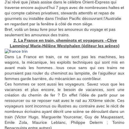
J’ai rêvé que j’étais assise dans le célèbre Orient-Express qui
traverse encore aujourd’hui 7 pays avec de nombreuses haltes et
qui compte cabines privatives, stewards attentifs et repas de
gourmets ou installée dans l’Indian Pacific découvrant l’Australie
en regardant par la fenêtre à côté de mon siège.
Bref, voilà un beau livre pour les amoureux du voyage et pas
seulement les amoureux des trains.
2. La France en train, cheminots et voyageurs –Clive
Lamming/ Marie-Hélène Westphalen (éditeur les arènes)
Dans La France en train, ce ne sont pas les machines, les
wagons, la mécanique, les exploits techniques qui sont mis en
avant mais les hommes…tous ceux sans qui ces trains ne
pourraient pas rouler du cheminot au lampiste, de l’aiguilleur aux
femmes garde barrière, du mécanicien au contrôleur.
Ces hommes ce sont aussi les voyageurs. Savez vous que les
vacances et plus encore, le besoin de vacances, sont une
création du chemin de fer ? En effet l’idée de partir pour se
ressourcer ou se reposer nait avec le rail au XIXème siècle. Ces
voyageurs sont inconnus ou illustres au contraire avec le récit de
nombreux écrivains ayant décrit une scène se déroulant dans un
train (Victor Hugo, Marguerite Yourcenar, Guy de Maupassant,
Emile Zola, Maurice Leblanc, Philippe Delerm ; Tonino
Benacquista entre autres).