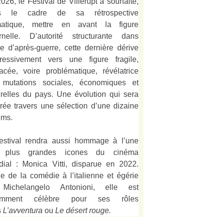
026, le Festival de Villerupt a souhaité,
s le cadre de sa rétrospective
matique, mettre en avant la figure
rnelle. D’autorité structurante dans
alie d’après-guerre, cette dernière dérive
ressivement vers une figure fragile,
acée, voire problématique, révélatrice
 mutations sociales, économiques et
urelles du pays. Une évolution qui sera
strée travers une sélection d’une dizaine
lms.
estival rendra aussi hommage à l’une
 plus grandes icones du cinéma
ial : Monica Vitti, disparue en 2022.
e de la comédie à l’italienne et égérie
Michelangelo Antonioni, elle est
amment célèbre pour ses rôles
s
L’
avventura
ou
Le désert rouge
.