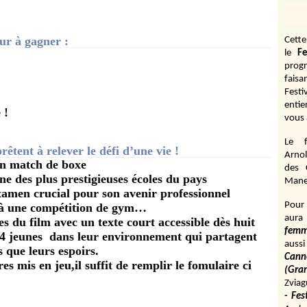
r à gagner :
Cett
le
Fe
prog
fais
Fest
entie
 !
vous 
Le f
êtent à relever le défi d’une vie !
Arnol
un match de boxe
des 
ne des plus prestigieuses écoles du pays
Manen
amen crucial pour son avenir professionnel
Pour 
e à une compétition de gym…
aura
du film avec un texte court accessible dès huit
fem
es 4 jeunes dans leur environnement qui partagent
aussi
s que leurs espoirs.
Cann
s mis en jeu,il suffit de remplir le fomulaire ci
(Gr
Zviag
- Fes