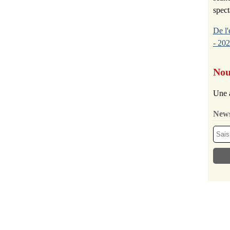
spect
De l'
- 202
Nou
Une 
News