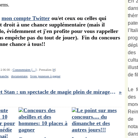
En 2
dan
thé
r
mon compte Twitter
ou/et ceux ou celles qui
pate
 droit à une chance supplémentaire (mais il
l’It
, évidemment et j'en profite pour vous rappeller
ous empêche pas du tout de jouer).
Fin du concours
prog
nne chance à tous!!
dépl
des
cult
illu
 à 06:00 -
Commentaires [
…
]
- Permalien [
#
]
de fi
imanche
,
documentaire
,
livres jeunesses à gagner
Le f
Zack et Stan : un spectacle de magie plein de mirages.. ou le contraire!!
des
mond
Rein
de 
not
dan