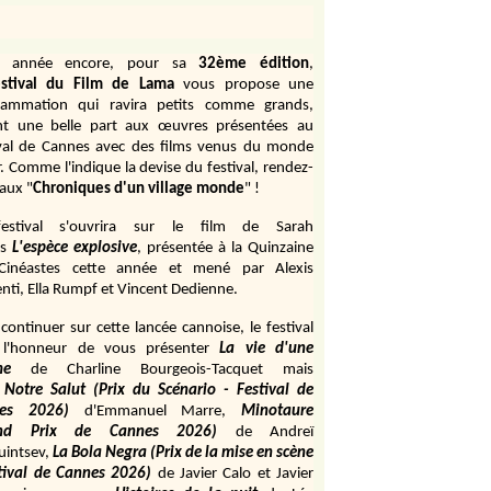
e année encore, pour sa
32ème édition
,
stival du Film de Lama
vous propose une
rammation qui ravira petits comme grands,
ant une belle part aux œuvres présentées au
ival de Cannes avec des films venus du monde
r. Comme l'indique la devise du festival, rendez-
aux "
Chroniques d'un village monde
" !
estival s'ouvrira sur le film de Sarah
s
L'espèce explosive
, présentée à la Quinzaine
Cinéastes cette année et mené par Alexis
ti, Ella Rumpf et Vincent Dedienne.
continuer sur cette lancée cannoise, le festival
 l'honneur de vous présenter
La vie d'une
me
de
Charline Bourgeois-Tacquet
mais
Notre Salut (Prix du Scénario - Festival de
es 2026)
d'Emmanuel Marre,
Minotaure
and Prix de Cannes 2026)
de Andreï
uintsev,
La Bola Negra (Prix de la mise en scène
tival de Cannes 2026)
de Javier Calo et Javier