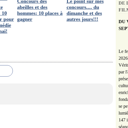
Concours des
Le point sur mes
DE 
te
abeilles et des
concours.... du
FILM
: 10
hommes: 10 places à
dimanche et des
er pour
gagner
autres jours!!!
DU 
médie
SEP
ai!
Le fe
2026 
Vérit
par l
prése
cultu
enric
fonda
se pe
lumiè
147 i
séanc