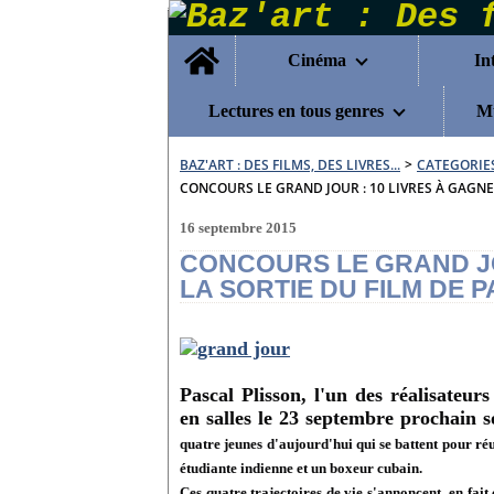
Home
Cinéma
In
Lectures en tous genres
Mu
BAZ'ART : DES FILMS, DES LIVRES...
>
CATEGORIE
CONCOURS LE GRAND JOUR : 10 LIVRES À GAGNE
16 septembre 2015
CONCOURS LE GRAND JO
LA SORTIE DU FILM DE 
Pascal Plisson, l'un des réalisateur
en salles le 23 septembre prochain 
quatre jeunes d'aujourd'hui qui se battent pour ré
étudiante indienne et un boxeur cubain.
Ces quatre trajectoires de vie s'annoncent en fait