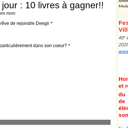
Ambr
Mysi
Fes
Vil
e
4
9
202
www.
Ho
et
r
du 
de 
él
son