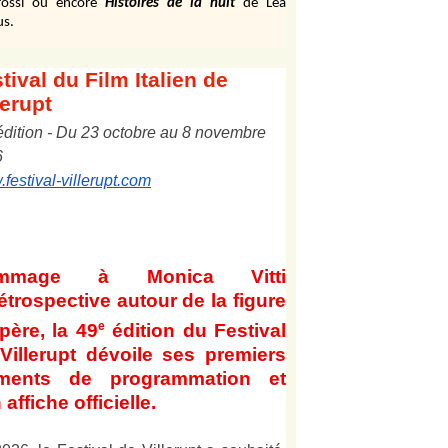
ossi ou encore
Histoires de la nuit
de Léa
us.
tival
du Film Italien de
lerupt
édition
-
Du
2
3
octobre au
8
novembre
6
festival-villerupt.com
mmage à Monica Vitti
étrospective autour de la figure
e
père, la 49
édition du Festival
Villerupt dévoile ses premiers
éments de programmation et
 affiche officielle
.