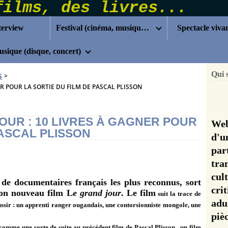
terview
Festival (cinéma, musique...)
Spectacle viva
sique (disque, concert)
Qui 
S
>
R POUR LA SORTIE DU FILM DE PASCAL PLISSON
UR : 10 LIVRES À GAGNER POUR
Web
PASCAL PLISSON
d'u
pa
tra
cul
s de documentaires français les plus reconnus, sort
cri
son nouveau film L
e grand jour
. Le film
suit la trace de
adu
ussir : un apprenti ranger ougandais, une contorsionniste mongole, une
pi
 comme une sorte de suite au précédent film de Pascal Plisson, un film