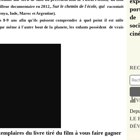
exp
meilleur documentaire en 2012,.
Sur le chemin de l'école, qui
racontait
por
enya, Inde, Maroc et Argentine).
de 
s 8-9 ans afin qu'ils puissent comprendre à quel point il est utile
soc
 que même à l'autre bout de la planete, les enfants possèdent de vrais
cin
REC
V
Depui
LE 
DÉV
emplaires du livre tiré du film à vous faire gagner