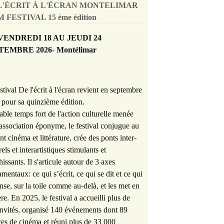
L'ÉCRIT À L'ÉCRAN MONTELIMAR
 FESTIVAL 15 ème édition
VENDREDI 18 AU JEUDI 24
TEMBRE 2026- Montélimar
stival De l'écrit à l'écran revient en septembre
pour sa quinzième édition.
able temps fort de l'action culturelle menée
'association éponyme, le festival conjugue au
nt cinéma et littérature, crée des ponts inter-
rels et interartistiques stimulants et
hissants. Il s'articule autour de 3 axes
mentaux: ce qui s’écrit, ce qui se dit et ce qui
nse, sur la toile comme au-delà, et les met en
re. En 2025, le festival a accueilli plus de
nvités, organisé 140 événements dont 89
es de cinéma et réuni plus de 33 000