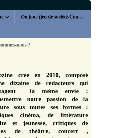
nt
On joue (jeu de société-Concours)
sommes-nous ?
zine crée en 2010, composé
ne dizaine de rédacteurs qui
rtagent la même envie :
nsmettre notre passion de la
ture sous toutes ses formes :
tiques cinéma, de littérature
lte et jeunesse, critiques de
èces de théâtre, concert ,