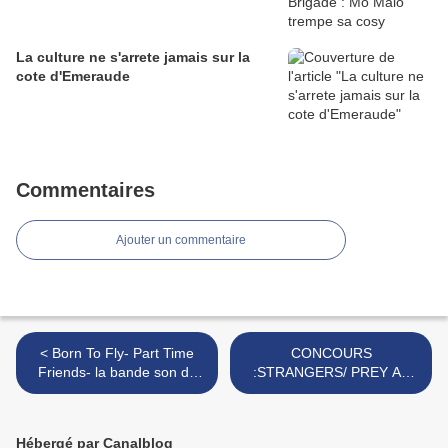
La culture ne s'arrete jamais sur la
cote d'Emeraude
Commentaires
Ajouter un commentaire
< Born To Fly- Part Time
CONCOURS
Friends- la bande son de
:STRANGERS/ PREY AT
notre été
NIGHT : 5 BLU RAY d'un
puissant film d'horreur à
gagner ! >
Hébergé par Canalblog