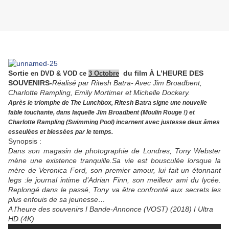
Sortie
du film À L’HEURE DES
en DVD & VOD ce
3 Octobre
SOUVENIRS-
Réalisé par Ritesh Batra- Avec Jim Broadbent,
Charlotte Rampling, Emily Mortimer et Michelle Dockery.
Après le triomphe de
The Lunchbox
, Ritesh Batra signe une nouvelle
fable touchante, dans laquelle Jim Broadbent (
Moulin Rouge !
) et
Charlotte Rampling (
Swimming Pool
) incarnent avec justesse deux âmes
esseulées et blessées par le temps.
Synopsis :
Dans son magasin de photographie de Londres, Tony Webster
mène une existence tranquille.Sa vie est bousculée lorsque la
mère de Veronica Ford, son premier amour, lui fait un étonnant
legs :le journal intime d’Adrian Finn, son meilleur ami du lycée.
Replongé dans le passé, Tony va être confronté aux secrets les
plus enfouis de sa jeunesse…
A l'heure des souvenirs I Bande-Annonce (VOST) (2018) I Ultra
HD (4K)