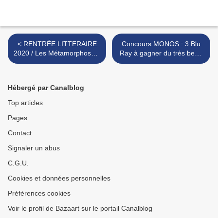
< RENTRÉE LITTERAIRE
Concours MONOS : 3 Blu
2020 / Les Métamorphoses;
Ray à gagner du très beau
Camille Brunel : une fable
poème visuel d'Alejandro
animaliste d'actualité
Landes >
Hébergé par Canalblog
Top articles
Pages
Contact
Signaler un abus
C.G.U.
Cookies et données personnelles
Préférences cookies
Voir le profil de Bazaart sur le portail Canalblog