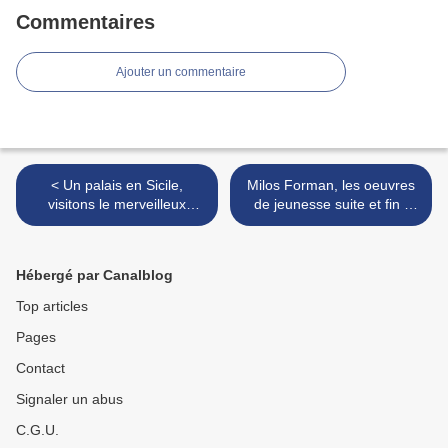
Commentaires
Ajouter un commentaire
< Un palais en Sicile,
Milos Forman, les oeuvres
visitons le merveilleux
de jeunesse suite et fin :
Palazzo Di Lorenzo del
“L’as de pique” et “Les
Castellucio!
amours d’une blonde” >
Hébergé par Canalblog
Top articles
Pages
Contact
Signaler un abus
C.G.U.