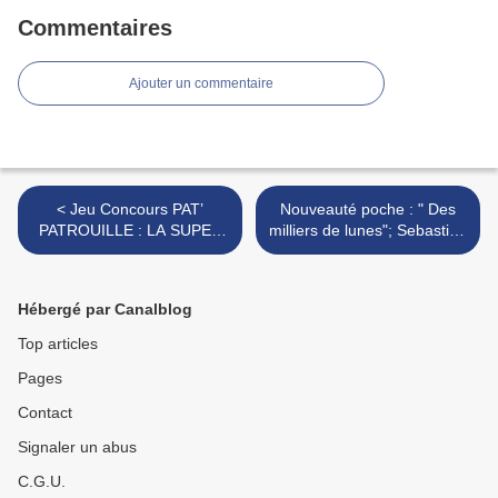
Commentaires
Ajouter un commentaire
< Jeu Concours PAT’
Nouveauté poche : " Des
PATROUILLE : LA SUPER
milliers de lunes"; Sebastian
PATROUILLE – LE FILM:
Barry >
des super goodies à gagner
Hébergé par Canalblog
Top articles
Pages
Contact
Signaler un abus
C.G.U.