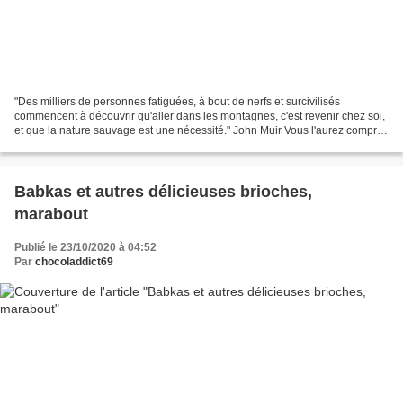
"Des milliers de personnes fatiguées, à bout de nerfs et surcivilisés
commencent à découvrir qu'aller dans les montagnes, c'est revenir chez soi,
et que la nature sauvage est une nécessité." John Muir Vous l'aurez compris
avec cette phrase introductive...
Babkas et autres délicieuses brioches,
marabout
Publié le 23/10/2020 à 04:52
Par
chocoladdict69