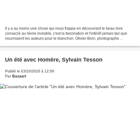
Il y a au moins une chose qui nous frappe en découvrant le beau livre
consacré au lièvre invisible, c'est la fascination et l'intérêt jamais tari que
nourrissent les auteurs pour le blanchon. Olivier Born, photographe
animalier spécialisé dans la faune...
Un été avec Homère, Sylvain Tesson
Publié le 03/10/2020 à 12:00
Par
Bazaart