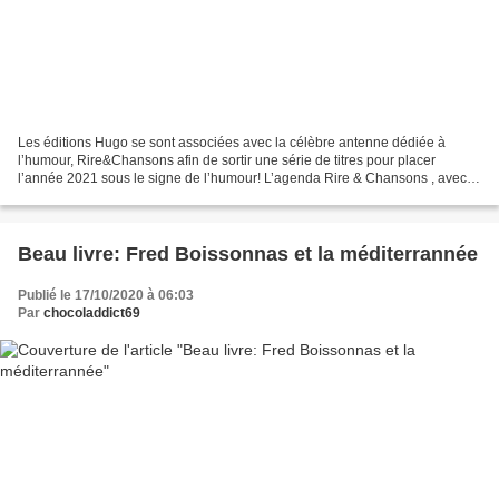
Les éditions Hugo se sont associées avec la célèbre antenne dédiée à
l’humour, Rire&Chansons afin de sortir une série de titres pour placer
l’année 2021 sous le signe de l’humour! L’agenda Rire & Chansons , avec
des rubriques fidèles à l’esprit de la...
Beau livre: Fred Boissonnas et la méditerrannée
Publié le 17/10/2020 à 06:03
Par
chocoladdict69