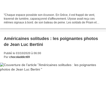
"Chaque espace possède son écusson. En Grèce, il est frappé de vent,
traversé de lumière, caparaçonné d'affleurement. Ulysse avait reçu ces
mêmes signaux à bord. de son bateau de peine. Les soldats de Priam et
d'Agammemnon les avaient perçus sur la plaine...
Américaines solitudes : les poignantes photos
de Jean Luc Bertini
Publié le 03/10/2020 à 06:00
Par
chocoladdict69