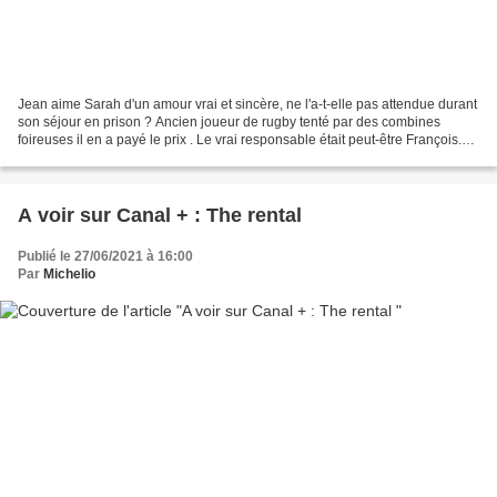
Jean aime Sarah d'un amour vrai et sincère, ne l'a-t-elle pas attendue durant
son séjour en prison ? Ancien joueur de rugby tenté par des combines
foireuses il en a payé le prix . Le vrai responsable était peut-être François.
François que Sarah croise...
A voir sur Canal + : The rental
Publié le 27/06/2021 à 16:00
Par
Michelio