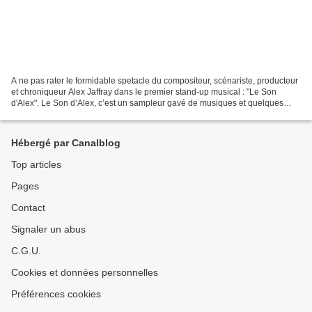
A ne pas rater le formidable spetacle du compositeur, scénariste, producteur
et chroniqueur Alex Jaffray dans le premier stand-up musical : "Le Son
d'Alex". Le Son d’Alex, c’est un sampleur gavé de musiques et quelques
vannes pour voyager de la préhistoire...
Hébergé par Canalblog
Top articles
Pages
Contact
Signaler un abus
C.G.U.
Cookies et données personnelles
Préférences cookies