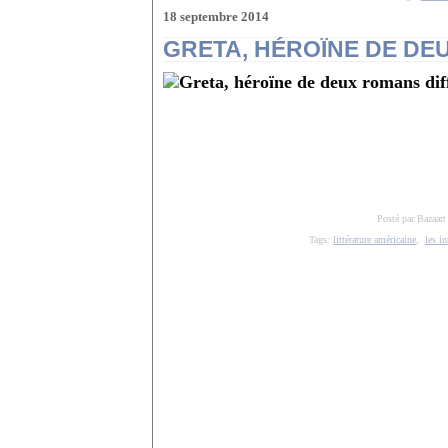
18 septembre 2014
GRETA, HÉROÏNE DE DE
Posté par Bazaart
Tags:
littérature américaine
,
les i