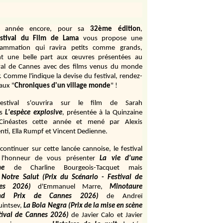
e année encore, pour sa
32ème édition
,
stival du Film de Lama
vous propose une
rammation qui ravira petits comme grands,
ant une belle part aux œuvres présentées au
val de Cannes avec des films venus du monde
r. Comme l'indique la devise du festival, rendez-
aux "
Chroniques d'un village monde
" !
estival s'ouvrira sur le film de Sarah
s
L'espèce explosive
, présentée à la Quinzaine
Cinéastes cette année et mené par Alexis
ti, Ella Rumpf et Vincent Dedienne.
continuer sur cette lancée cannoise, le festival
 l'honneur de vous présenter
La vie d'une
me
de
Charline Bourgeois-Tacquet
mais
Notre Salut (Prix du Scénario - Festival de
es 2026)
d'Emmanuel Marre,
Minotaure
and Prix de Cannes 2026)
de Andreï
uintsev,
La Bola Negra (Prix de la mise en scène
tival de Cannes 2026)
de Javier Calo et Javier