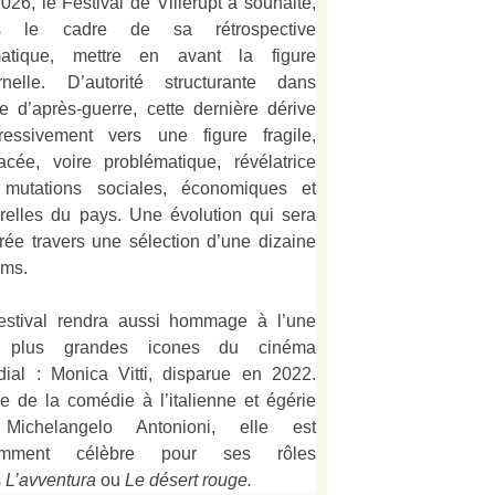
026, le Festival de Villerupt a souhaité,
s le cadre de sa rétrospective
matique, mettre en avant la figure
rnelle. D’autorité structurante dans
alie d’après-guerre, cette dernière dérive
ressivement vers une figure fragile,
acée, voire problématique, révélatrice
mutations sociales, économiques et
urelles du pays. Une évolution qui sera
strée travers une sélection d’une dizaine
lms.
estival rendra aussi hommage à l’une
 plus grandes icones du cinéma
ial : Monica Vitti, disparue en 2022.
e de la comédie à l’italienne et égérie
Michelangelo Antonioni, elle est
amment célèbre pour ses rôles
s
L’
avventura
ou
Le désert rouge
.