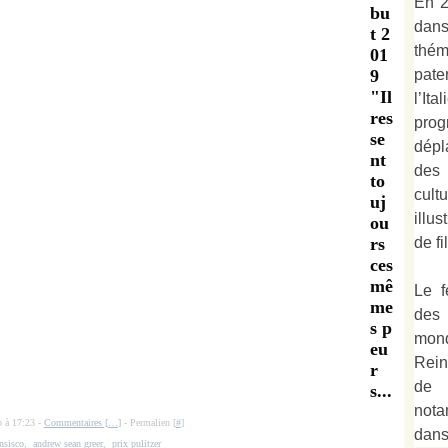
En 2
bu
dan
t 2
thé
01
pate
9
"Il
l’It
res
prog
se
dépl
nt
des 
to
cult
uj
illu
ou
de fi
rs
ces
mê
Le f
me
des
s p
mond
eu
Rein
r
de 
s...
not
o à 17:23 -
Commentaires [
…
]
- Permalien [
#
]
dan
ansisco
,
andrew sean greer
,
prix pulitzer