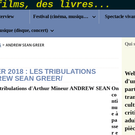
terview
Festival (cinéma, musique...)
Spectacle viva
sique (disque, concert)
Qui 
S
>
ANDREW SEAN GREER
ER 2018 : LES TRIBULATIONS
Web
REW SEAN GREER/
d'u
On
pa
co
tra
nti
cul
nu
cri
e à
pa
adu
sse
pi
r e