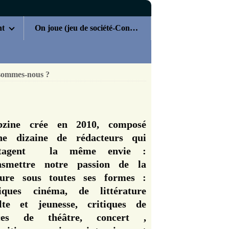
nt
On joue (jeu de société-Concours)
sommes-nous ?
zine crée en 2010, composé
ne dizaine de rédacteurs qui
rtagent la même envie :
nsmettre notre passion de la
ture sous toutes ses formes :
tiques cinéma, de littérature
lte et jeunesse, critiques de
èces de théâtre, concert ,