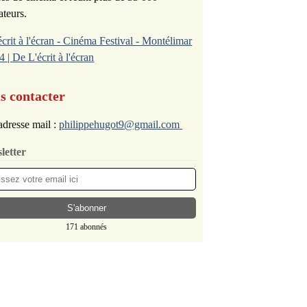
ateurs.
écrit à l'écran - Cinéma Festival - Montélimar
4 | De L'écrit à l'écran
s contacter
dresse mail :
philippehugot9@gmail.com
letter
171 abonnés