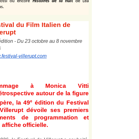
ossi ou encore
Histoires de la nuit
de Léa
s.
tival
du Film Italien de
lerupt
édition
-
Du
2
3
octobre au
8
novembre
6
festival-villerupt.com
mmage à Monica Vitti
étrospective autour de la figure
e
père, la 49
édition du Festival
Villerupt dévoile ses premiers
éments de programmation et
affiche officielle
.