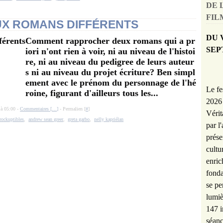
DE 
FILM
UX ROMANS DIFFÉRENTS
DU 
Comment rapprocher deux romans qui a pr
SEP
iori n'ont rien à voir, ni au niveau de l'histoi
re, ni au niveau du pedigree de leurs auteur
s ni au niveau du projet écriture? Ben simpl
ement avec le prénom du personnage de l'hé
Le fe
roine, figurant d'ailleurs tous les...
2026 
 à 05:00 -
Commentaires [
…
]
- Permalien [
#
]
Vérit
nrockuptibles
,
andrew sean greer
,
greta garbo
,
nelly kapriélan
par l
prése
cultu
enric
fonda
se pe
lumiè
147 i
séanc