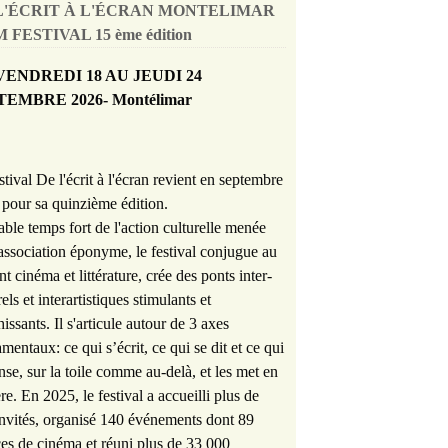
L'ÉCRIT À L'ÉCRAN MONTELIMAR
 FESTIVAL 15 ème édition
VENDREDI 18 AU JEUDI 24
TEMBRE 2026- Montélimar
stival De l'écrit à l'écran revient en septembre
pour sa quinzième édition.
able temps fort de l'action culturelle menée
'association éponyme, le festival conjugue au
nt cinéma et littérature, crée des ponts inter-
rels et interartistiques stimulants et
hissants. Il s'articule autour de 3 axes
mentaux: ce qui s’écrit, ce qui se dit et ce qui
nse, sur la toile comme au-delà, et les met en
re. En 2025, le festival a accueilli plus de
nvités, organisé 140 événements dont 89
es de cinéma et réuni plus de 33 000