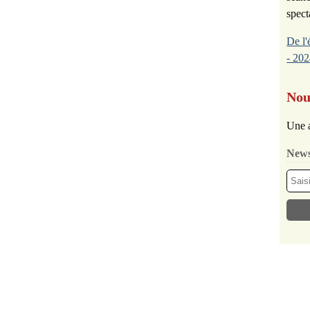
spect
De l'
- 202
Nou
Une a
News