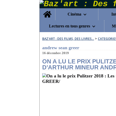
Home
Cinéma
In
Lectures en tous genres
Mu
BAZ'ART : DES FILMS, DES LIVRES...
>
CATEGORIE
andrew sean greer
16 décembre 2019
ON A LU LE PRIX PULITZ
D'ARTHUR MINEUR AND