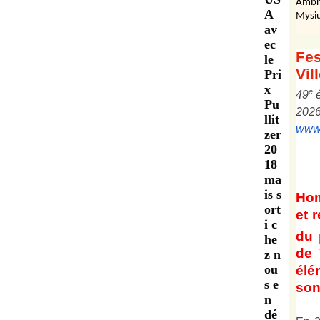
Ambr
A
Mysiu
av
ec
Fes
le
Vil
Pri
x
e
4
9
Pu
202
llit
www.
zer
20
18
ma
is s
Ho
ort
et
r
i c
du 
he
de 
z n
ou
él
s e
son 
n
dé