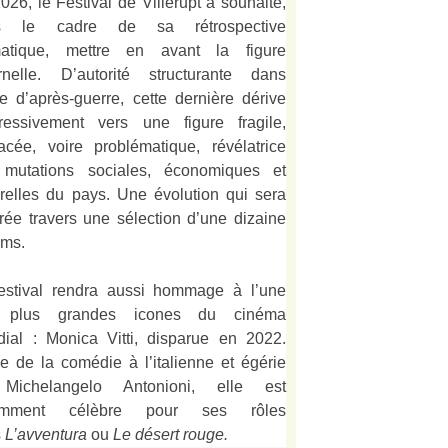
026, le Festival de Villerupt a souhaité,
s le cadre de sa rétrospective
matique, mettre en avant la figure
rnelle. D’autorité structurante dans
alie d’après-guerre, cette dernière dérive
ressivement vers une figure fragile,
acée, voire problématique, révélatrice
mutations sociales, économiques et
urelles du pays. Une évolution qui sera
strée travers une sélection d’une dizaine
lms.
estival rendra aussi hommage à l’une
 plus grandes icones du cinéma
ial : Monica Vitti, disparue en 2022.
e de la comédie à l’italienne et égérie
Michelangelo Antonioni, elle est
amment célèbre pour ses rôles
s
L’
avventura
ou
Le désert rouge
.