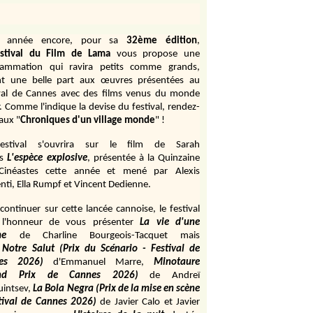
e année encore, pour sa
32ème édition
,
stival du Film de Lama
vous propose une
rammation qui ravira petits comme grands,
ant une belle part aux œuvres présentées au
val de Cannes avec des films venus du monde
r. Comme l'indique la devise du festival, rendez-
aux "
Chroniques d'un village monde
" !
estival s'ouvrira sur le film de Sarah
s
L'espèce explosive
, présentée à la Quinzaine
Cinéastes cette année et mené par Alexis
ti, Ella Rumpf et Vincent Dedienne.
continuer sur cette lancée cannoise, le festival
 l'honneur de vous présenter
La vie d'une
me
de
Charline Bourgeois-Tacquet
mais
Notre Salut (Prix du Scénario - Festival de
es 2026)
d'Emmanuel Marre,
Minotaure
and Prix de Cannes 2026)
de Andreï
uintsev,
La Bola Negra (Prix de la mise en scène
tival de Cannes 2026)
de Javier Calo et Javier