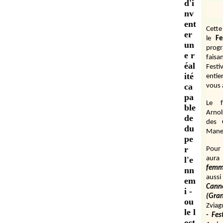
d'i
nv
ent
Cett
er
le
Fe
un
prog
e r
fais
éal
Festi
ité
entie
ca
vous 
pa
Le f
ble
Arnol
de
des 
du
Manen
pe
r
Pour 
l'e
aura
fem
nn
aussi
em
Cann
i -
(Gr
ou
Zviag
le l
- Fes
ect