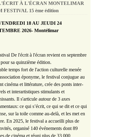
L'ÉCRIT À L'ÉCRAN MONTELIMAR
 FESTIVAL 15 ème édition
VENDREDI 18 AU JEUDI 24
TEMBRE 2026- Montélimar
stival De l'écrit à l'écran revient en septembre
pour sa quinzième édition.
able temps fort de l'action culturelle menée
'association éponyme, le festival conjugue au
nt cinéma et littérature, crée des ponts inter-
rels et interartistiques stimulants et
hissants. Il s'articule autour de 3 axes
mentaux: ce qui s’écrit, ce qui se dit et ce qui
nse, sur la toile comme au-delà, et les met en
re. En 2025, le festival a accueilli plus de
nvités, organisé 140 événements dont 89
es de cinéma et réuni plus de 33 000