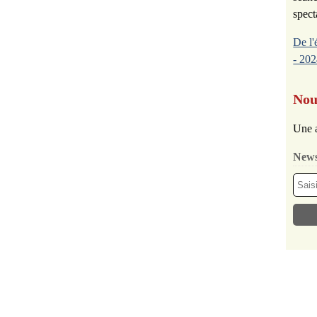
spect
De l'
- 202
Nou
Une a
News