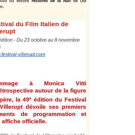
ossi ou encore
Histoires de la nuit
de Léa
s.
tival
du Film Italien de
lerupt
édition
-
Du
2
3
octobre au
8
novembre
6
festival-villerupt.com
mmage à Monica Vitti
étrospective autour de la figure
e
père, la 49
édition du Festival
Villerupt dévoile ses premiers
éments de programmation et
affiche officielle
.