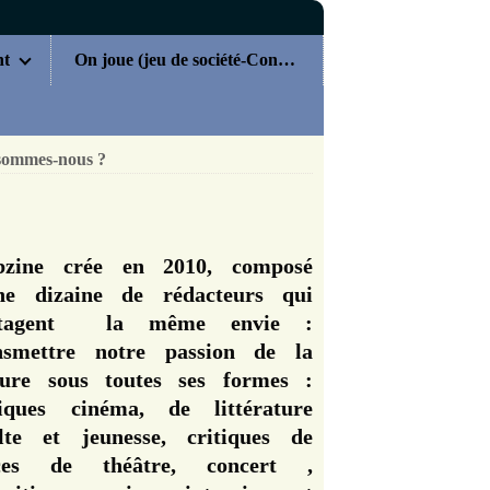
nt
On joue (jeu de société-Concours)
sommes-nous ?
zine crée en 2010, composé
ne dizaine de rédacteurs qui
rtagent la même envie :
nsmettre notre passion de la
ture sous toutes ses formes :
tiques cinéma, de littérature
lte et jeunesse, critiques de
èces de théâtre, concert ,