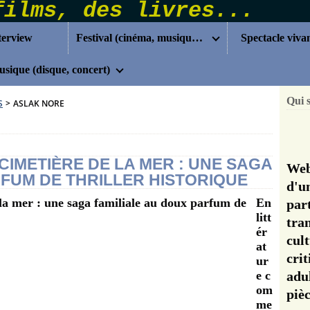
terview
Festival (cinéma, musique...)
Spectacle viva
sique (disque, concert)
Qui 
S
>
ASLAK NORE
CIMETIÈRE DE LA MER : UNE SAGA
Web
RFUM DE THRILLER HISTORIQUE
d'u
En
pa
litt
tra
ér
cul
at
cri
ur
e c
adu
om
pi
me