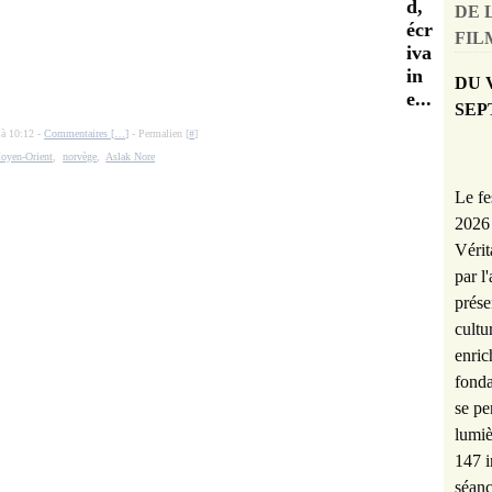
d,
DE 
écr
FILM
iva
in
DU 
e...
SEP
 à 10:12 -
Commentaires [
…
]
- Permalien [
#
]
oyen-Orient
,
norvège
,
Aslak Nore
Le fe
2026 
Vérit
par l
prése
cultu
enric
fonda
se pe
lumiè
147 i
séanc