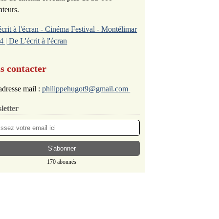
ateurs.
écrit à l'écran - Cinéma Festival - Montélimar
4 | De L'écrit à l'écran
s contacter
dresse mail :
philippehugot9@gmail.com
letter
170 abonnés