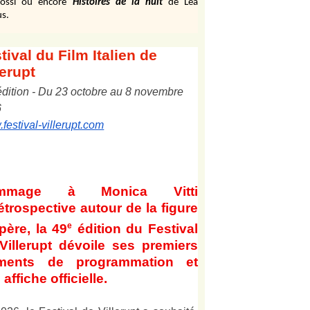
ossi ou encore
Histoires de la nuit
de Léa
s.
tival
du Film Italien de
lerupt
édition
-
Du
2
3
octobre au
8
novembre
6
festival-villerupt.com
mmage à Monica Vitti
étrospective autour de la figure
e
père, la 49
édition du Festival
Villerupt dévoile ses premiers
éments de programmation et
affiche officielle
.