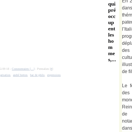
En 2
qui
dan
pré
thé
occ
pate
up
ent
l’It
les
prog
ho
dépl
m
des 
me
cult
s,...
illu
 à 09:18 -
Commentaires [
…
]
- Permalien [
#
]
de fi
arisation
,
andré breton
,
bac de philo
,
expressions
Le f
des
mond
Rein
de 
not
dan