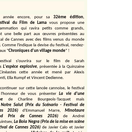
e année encore, pour sa
32ème édition
,
stival du Film de Lama
vous propose une
rammation qui ravira petits comme grands,
ant une belle part aux œuvres présentées au
val de Cannes avec des films venus du monde
r. Comme l'indique la devise du festival, rendez-
aux "
Chroniques d'un village monde
" !
estival s'ouvrira sur le film de Sarah
s
L'espèce explosive
, présentée à la Quinzaine
Cinéastes cette année et mené par Alexis
ti, Ella Rumpf et Vincent Dedienne.
continuer sur cette lancée cannoise, le festival
 l'honneur de vous présenter
La vie d'une
me
de
Charline Bourgeois-Tacquet
mais
Notre Salut (Prix du Scénario - Festival de
es 2026)
d'Emmanuel Marre,
Minotaure
and Prix de Cannes 2026)
de Andreï
uintsev,
La Bola Negra (Prix de la mise en scène
tival de Cannes 2026)
de Javier Calo et Javier