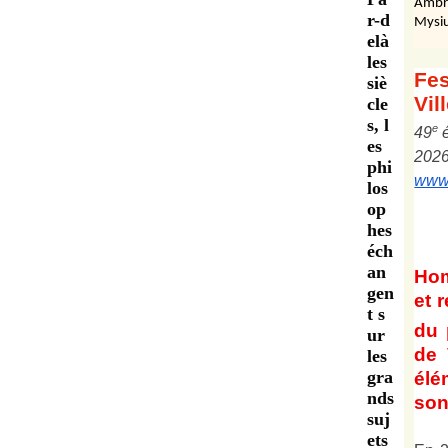
Ambr
r-d
Mysiu
elà
les
Fes
siè
Vil
cle
s, l
e
4
9
es
202
phi
www.
los
op
hes
éch
an
Ho
gen
et
r
t s
du 
ur
de 
les
gra
él
nds
son 
suj
ets