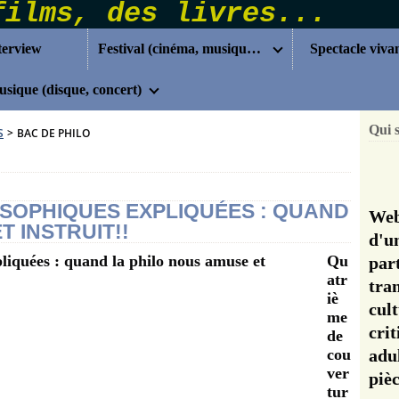
terview
Festival (cinéma, musique...)
Spectacle viva
sique (disque, concert)
Qui 
S
>
BAC DE PHILO
OSOPHIQUES EXPLIQUÉES : QUAND
Web
T INSTRUIT!!
d'u
Qu
pa
atr
tra
iè
cul
me
cri
de
cou
adu
ver
pi
tur