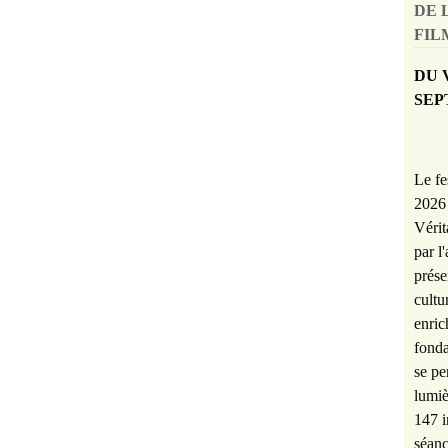
DE 
FILM
DU 
SEP
Le fe
2026 
Vérit
par l
prése
cultu
enric
fonda
se pe
lumiè
147 i
séanc