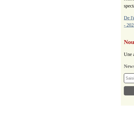
spect
De l'
- 202
Nou
Une a
News