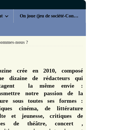
nt
On joue (jeu de société-Concours)
sommes-nous ?
zine crée en 2010, composé
ne dizaine de rédacteurs qui
rtagent la même envie :
nsmettre notre passion de la
ture sous toutes ses formes :
tiques cinéma, de littérature
lte et jeunesse, critiques de
èces de théâtre, concert ,