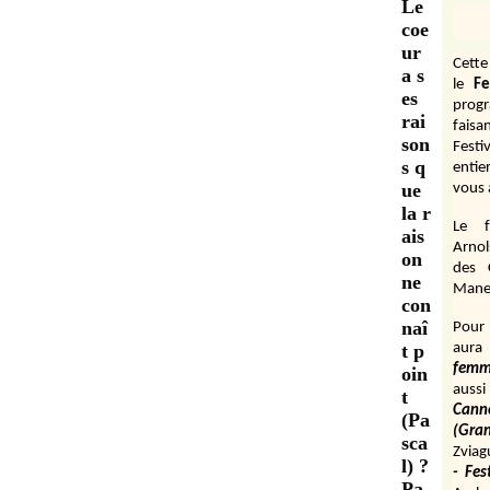
Le
coe
ur
Cett
a s
le
Fe
es
prog
rai
fais
son
Festi
s q
entie
ue
vous 
la r
Le f
ais
Arnol
on
des 
ne
Manen
con
naî
Pour 
t p
aura
fem
oin
aussi
t
Cann
(Pa
(Gr
sca
Zviag
l) ?
- Fes
Pa