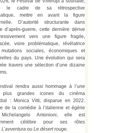
026, le Festival de Villerupt a souhaité,
s le cadre de sa rétrospective
matique, mettre en avant la figure
rnelle. D’autorité structurante dans
alie d’après-guerre, cette dernière dérive
ressivement vers une figure fragile,
acée, voire problématique, révélatrice
mutations sociales, économiques et
urelles du pays. Une évolution qui sera
strée travers une sélection d’une dizaine
lms.
estival rendra aussi hommage à l’une
 plus grandes icones du cinéma
ial : Monica Vitti, disparue en 2022.
e de la comédie à l’italienne et égérie
Michelangelo Antonioni, elle est
amment célèbre pour ses rôles
s
L’
avventura
ou
Le désert rouge
.