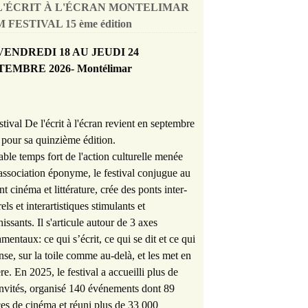
L'ÉCRIT À L'ÉCRAN MONTELIMAR
 FESTIVAL 15 ème édition
VENDREDI 18 AU JEUDI 24
TEMBRE 2026- Montélimar
stival De l'écrit à l'écran revient en septembre
pour sa quinzième édition.
able temps fort de l'action culturelle menée
'association éponyme, le festival conjugue au
nt cinéma et littérature, crée des ponts inter-
rels et interartistiques stimulants et
hissants. Il s'articule autour de 3 axes
mentaux: ce qui s’écrit, ce qui se dit et ce qui
nse, sur la toile comme au-delà, et les met en
re. En 2025, le festival a accueilli plus de
nvités, organisé 140 événements dont 89
es de cinéma et réuni plus de 33 000