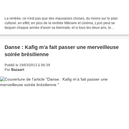
La rentrée, ce n'est pas que des mauvaises choses, du moins sur le plan
culturel..en effet, en plus de la rentrée littéraire et cinéma, Lyon peut se
targuer chaque année d'avoir sa biennale, et si tous les deux ans, la
Biennale d'Art Contemporain m'interesse...
Danse : Kafig m'a fait passer une merveilleuse
soirée brésilienne
Publié le 19/03/2013 à 06:39
Par
Bazaart