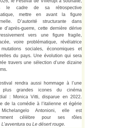
026, le Festival de Villerupt a souhaité,
s le cadre de sa rétrospective
matique, mettre en avant la figure
rnelle. D’autorité structurante dans
alie d’après-guerre, cette dernière dérive
ressivement vers une figure fragile,
acée, voire problématique, révélatrice
mutations sociales, économiques et
urelles du pays. Une évolution qui sera
strée travers une sélection d’une dizaine
lms.
estival rendra aussi hommage à l’une
 plus grandes icones du cinéma
ial : Monica Vitti, disparue en 2022.
e de la comédie à l’italienne et égérie
Michelangelo Antonioni, elle est
amment célèbre pour ses rôles
s
L’
avventura
ou
Le désert rouge
.