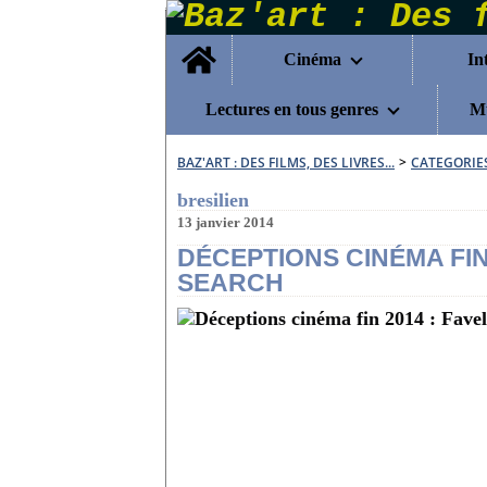
Home
Cinéma
In
Lectures en tous genres
Mu
BAZ'ART : DES FILMS, DES LIVRES...
>
CATEGORIE
bresilien
13 janvier 2014
DÉCEPTIONS CINÉMA FIN 
SEARCH