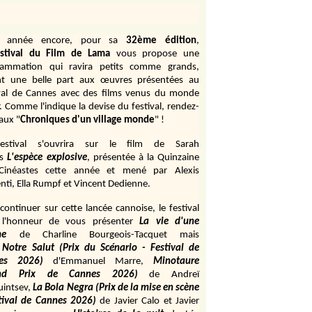
e année encore, pour sa
32ème édition
,
stival du Film de Lama
vous propose une
rammation qui ravira petits comme grands,
ant une belle part aux œuvres présentées au
val de Cannes avec des films venus du monde
r. Comme l'indique la devise du festival, rendez-
aux "
Chroniques d'un village monde
" !
estival s'ouvrira sur le film de Sarah
s
L'espèce explosive
, présentée à la Quinzaine
Cinéastes cette année et mené par Alexis
ti, Ella Rumpf et Vincent Dedienne.
continuer sur cette lancée cannoise, le festival
 l'honneur de vous présenter
La vie d'une
me
de
Charline Bourgeois-Tacquet
mais
Notre Salut (Prix du Scénario - Festival de
es 2026)
d'Emmanuel Marre,
Minotaure
and Prix de Cannes 2026)
de Andreï
uintsev,
La Bola Negra (Prix de la mise en scène
tival de Cannes 2026)
de Javier Calo et Javier