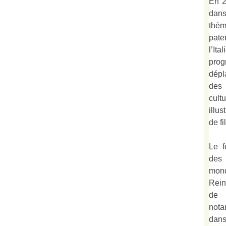
En 2
dan
thé
pate
l’It
prog
dépl
des 
cult
illu
de fi
Le f
des
mond
Rein
de 
not
dan