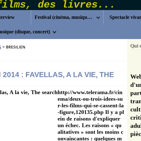
terview
Festival (cinéma, musique...)
Spectacle viva
sique (disque, concert)
Qui 
S
>
BRESILIEN
2014 : FAVELLAS, A LA VIE, THE
Web
d'u
http://www.telerama.fr/cin
pa
ema/deux-ou-trois-idees-su
tra
r-les-films-qui-se-cassent-la
cul
-figure,120135.php Il y a pl
cri
ein de raisons d'expliquer
un échec. Les raisons « qu
adu
alitatives » sont les moins c
pi
onvaincantes : quelques m