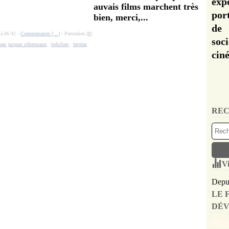
exp
auvais films marchent très
por
bien, merci,...
de 
 à 06:42 -
Commentaires [
…
]
- Permalien [
#
]
soc
ean jacques zilbermann
,
brésilien
,
favelas
cin
REC
Vi
Depui
LE 
DÉV