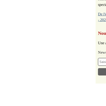
spect
De l'
- 202
Nou
Une a
News