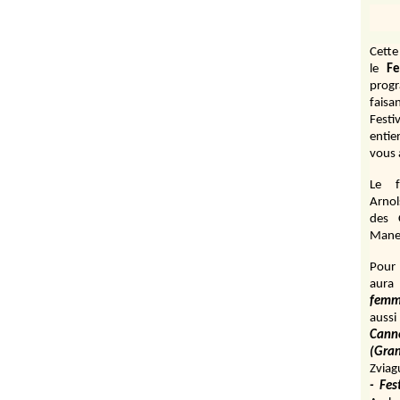
Cett
le
Fe
prog
fais
Festi
entie
vous 
Le f
Arnol
des 
Manen
Pour 
aura
fem
aussi
Cann
(Gr
Zviag
- Fes