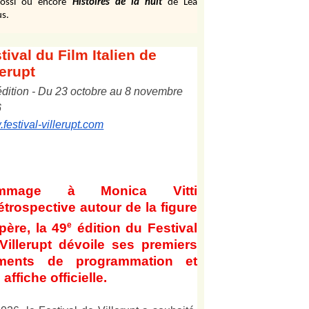
ossi ou encore
Histoires de la nuit
de Léa
s.
tival
du Film Italien de
lerupt
édition
-
Du
2
3
octobre au
8
novembre
6
festival-villerupt.com
mmage à Monica Vitti
étrospective autour de la figure
e
père, la 49
édition du Festival
Villerupt dévoile ses premiers
éments de programmation et
affiche officielle
.