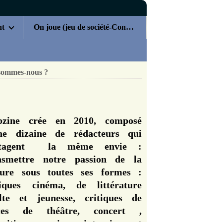
nt
On joue (jeu de société-Concours)
sommes-nous ?
zine crée en 2010, composé
ne dizaine de rédacteurs qui
rtagent la même envie :
nsmettre notre passion de la
ture sous toutes ses formes :
tiques cinéma, de littérature
lte et jeunesse, critiques de
èces de théâtre, concert ,