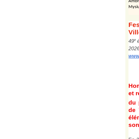
Ambr
Mysiu
Fes
Vil
e
4
9
202
www.
Ho
et
r
du 
de 
él
son 