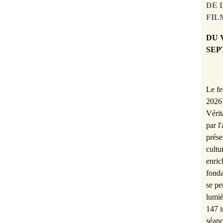
DE 
FILM
DU 
SEP
Le fe
2026 
Vérit
par l
prése
cultu
enric
fonda
se pe
lumiè
147 i
séanc