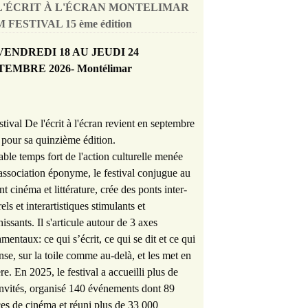
L'ÉCRIT À L'ÉCRAN MONTELIMAR
 FESTIVAL 15 ème édition
VENDREDI 18 AU JEUDI 24
TEMBRE 2026- Montélimar
stival De l'écrit à l'écran revient en septembre
pour sa quinzième édition.
able temps fort de l'action culturelle menée
'association éponyme, le festival conjugue au
nt cinéma et littérature, crée des ponts inter-
rels et interartistiques stimulants et
hissants. Il s'articule autour de 3 axes
mentaux: ce qui s’écrit, ce qui se dit et ce qui
nse, sur la toile comme au-delà, et les met en
re. En 2025, le festival a accueilli plus de
nvités, organisé 140 événements dont 89
es de cinéma et réuni plus de 33 000