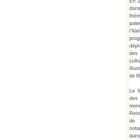
En 2
dan
thé
pate
l’It
prog
dépl
des 
cult
illu
de fi
Le f
des
mond
Rein
de 
not
dan