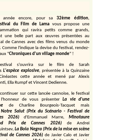
e année encore, pour sa
32ème édition
,
stival du Film de Lama
vous propose une
rammation qui ravira petits comme grands,
ant une belle part aux œuvres présentées au
val de Cannes avec des films venus du monde
r. Comme l'indique la devise du festival, rendez-
aux "
Chroniques d'un village monde
" !
estival s'ouvrira sur le film de Sarah
s
L'espèce explosive
, présentée à la Quinzaine
Cinéastes cette année et mené par Alexis
ti, Ella Rumpf et Vincent Dedienne.
continuer sur cette lancée cannoise, le festival
 l'honneur de vous présenter
La vie d'une
me
de
Charline Bourgeois-Tacquet
mais
Notre Salut (Prix du Scénario - Festival de
es 2026)
d'Emmanuel Marre,
Minotaure
and Prix de Cannes 2026)
de Andreï
uintsev,
La Bola Negra (Prix de la mise en scène
tival de Cannes 2026)
de Javier Calo et Javier