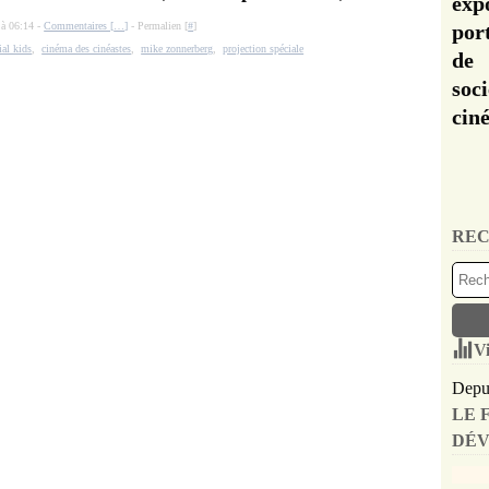
exp
 à 06:14 -
Commentaires [
…
]
- Permalien [
#
]
por
ial kids
,
cinéma des cinéastes
,
mike zonnerberg
,
projection spéciale
de 
soc
cin
REC
Vi
Depui
LE 
DÉV