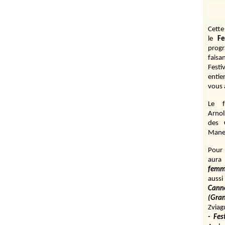
Cett
le
Fe
prog
fais
Festi
entie
vous 
Le f
Arnol
des 
Manen
Pour 
aura
fem
aussi
Cann
(Gr
Zviag
- Fes