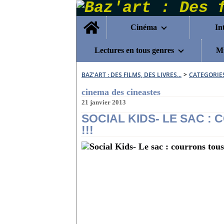
Home
Cinéma
In
Lectures en tous genres
Mu
BAZ'ART : DES FILMS, DES LIVRES...
>
CATEGORIE
cinema des cineastes
21 janvier 2013
SOCIAL KIDS- LE SAC :
!!!