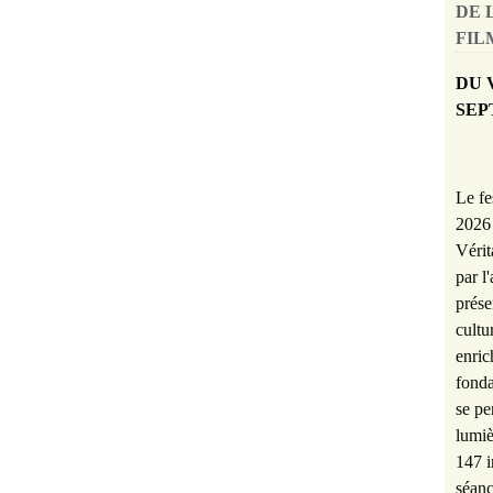
DE 
FILM
DU 
SEP
Le fe
2026 
Vérit
par l
prése
cultu
enric
fonda
se pe
lumiè
147 i
séanc