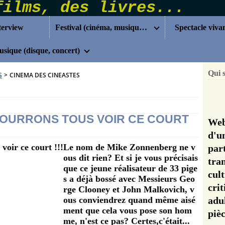
terview
Festival (cinéma, musique...)
Spectacle viva
sique (disque, concert)
Qui 
S
>
CINEMA DES CINEASTES
 COURRONS TOUS VOIR CE COURT
Web
d'u
Le nom de Mike Zonnenberg ne v
pa
ous dit rien? Et si je vous précisais
tra
que ce jeune réalisateur de 33 pige
cul
s a déjà bossé avec Messieurs Geo
cri
rge Clooney et John Malkovich, v
ous conviendrez quand même aisé
adu
ment que cela vous pose son hom
pi
me, n'est ce pas? Certes,c'était...