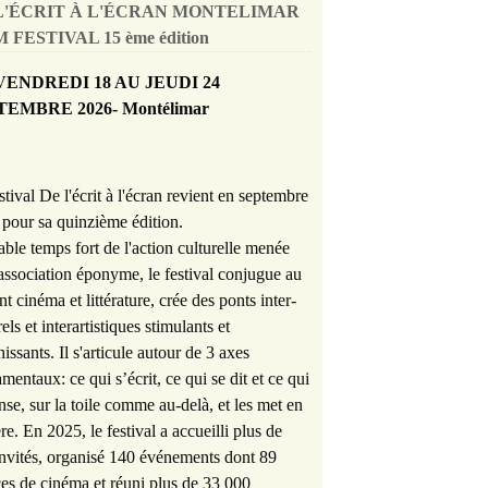
L'ÉCRIT À L'ÉCRAN MONTELIMAR
 FESTIVAL 15 ème édition
VENDREDI 18 AU JEUDI 24
TEMBRE 2026- Montélimar
stival De l'écrit à l'écran revient en septembre
pour sa quinzième édition.
able temps fort de l'action culturelle menée
'association éponyme, le festival conjugue au
nt cinéma et littérature, crée des ponts inter-
rels et interartistiques stimulants et
hissants. Il s'articule autour de 3 axes
mentaux: ce qui s’écrit, ce qui se dit et ce qui
nse, sur la toile comme au-delà, et les met en
re. En 2025, le festival a accueilli plus de
nvités, organisé 140 événements dont 89
es de cinéma et réuni plus de 33 000