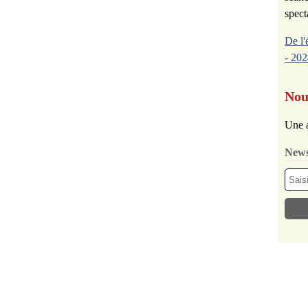
spect
De l'
- 202
Nou
Une a
News