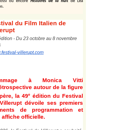
ossi ou encore
Histoires de la nuit
de Léa
s.
tival
du Film Italien de
lerupt
édition
-
Du
2
3
octobre au
8
novembre
6
festival-villerupt.com
mmage à Monica Vitti
étrospective autour de la figure
e
père, la 49
édition du Festival
Villerupt dévoile ses premiers
éments de programmation et
affiche officielle
.