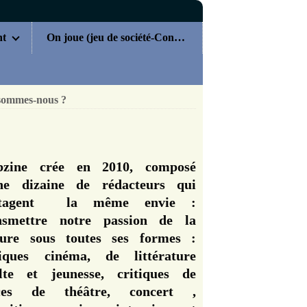
nt
On joue (jeu de société-Concours)
sommes-nous ?
zine crée en 2010, composé
ne dizaine de rédacteurs qui
rtagent la même envie :
nsmettre notre passion de la
ture sous toutes ses formes :
tiques cinéma, de littérature
lte et jeunesse, critiques de
èces de théâtre, concert ,