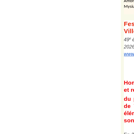
Ambr
Mysiu
Fes
Vil
e
4
9
202
www.
Ho
et
r
du 
de 
él
son 