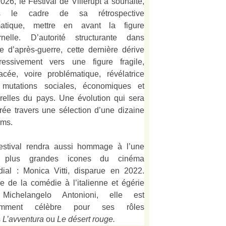
026, le Festival de Villerupt a souhaité,
s le cadre de sa rétrospective
matique, mettre en avant la figure
rnelle. D’autorité structurante dans
alie d’après-guerre, cette dernière dérive
ressivement vers une figure fragile,
acée, voire problématique, révélatrice
mutations sociales, économiques et
urelles du pays. Une évolution qui sera
strée travers une sélection d’une dizaine
lms.
estival rendra aussi hommage à l’une
 plus grandes icones du cinéma
ial : Monica Vitti, disparue en 2022.
e de la comédie à l’italienne et égérie
Michelangelo Antonioni, elle est
amment célèbre pour ses rôles
s
L’
avventura
ou
Le désert rouge
.