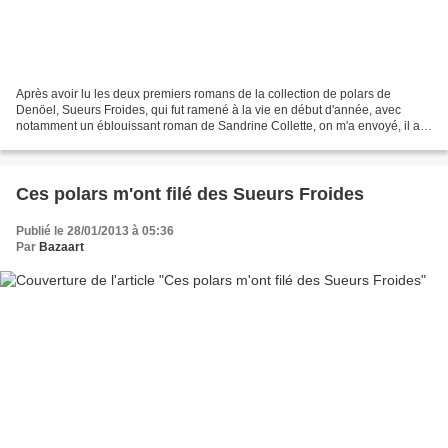
Après avoir lu les deux premiers romans de la collection de polars de
Denöel, Sueurs Froides, qui fut ramené à la vie en début d'année, avec
notamment un éblouissant roman de Sandrine Collette, on m'a envoyé, il ay
a un peu plus d'un mois, le troisième...
Ces polars m'ont filé des Sueurs Froides
Publié le 28/01/2013 à 05:36
Par
Bazaart