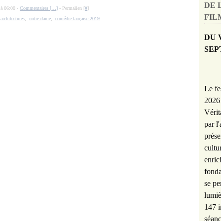
DE 
 à 06:00 -
Commentaires [
…
]
- Permalien [
#
]
FILM
,
architectures
,
notre dame
,
comédie fançaise 2019
DU 
SEP
Le fe
2026 
Vérit
par l
prése
cultu
enric
fonda
se pe
lumiè
147 i
séanc