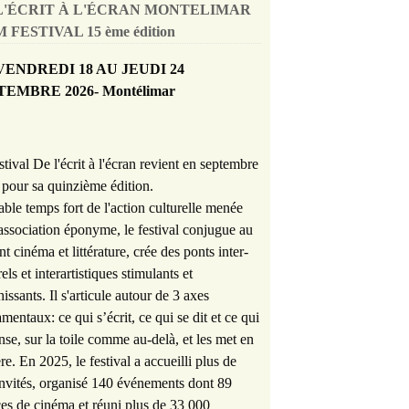
L'ÉCRIT À L'ÉCRAN MONTELIMAR
 FESTIVAL 15 ème édition
VENDREDI 18 AU JEUDI 24
TEMBRE 2026- Montélimar
stival De l'écrit à l'écran revient en septembre
pour sa quinzième édition.
able temps fort de l'action culturelle menée
'association éponyme, le festival conjugue au
nt cinéma et littérature, crée des ponts inter-
rels et interartistiques stimulants et
hissants. Il s'articule autour de 3 axes
mentaux: ce qui s’écrit, ce qui se dit et ce qui
nse, sur la toile comme au-delà, et les met en
re. En 2025, le festival a accueilli plus de
nvités, organisé 140 événements dont 89
es de cinéma et réuni plus de 33 000