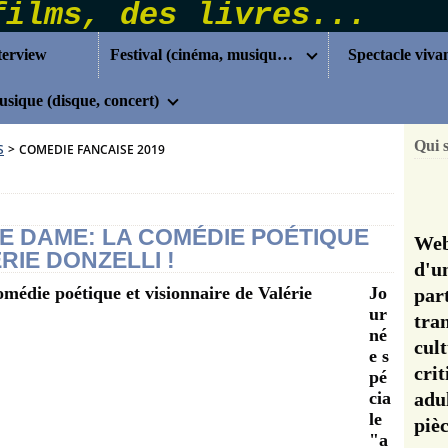
terview
Festival (cinéma, musique...)
Spectacle viva
sique (disque, concert)
Qui 
S
>
COMEDIE FANCAISE 2019
RE DAME: LA COMÉDIE POÉTIQUE
Web
RIE DONZELLI !
d'u
Jo
pa
ur
tra
né
cul
e s
cri
pé
cia
adu
le
pi
"a