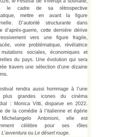
026, le Festival de Villerupt a souhaité,
s le cadre de sa rétrospective
matique, mettre en avant la figure
rnelle. D’autorité structurante dans
alie d’après-guerre, cette dernière dérive
ressivement vers une figure fragile,
acée, voire problématique, révélatrice
mutations sociales, économiques et
urelles du pays. Une évolution qui sera
strée travers une sélection d’une dizaine
lms.
estival rendra aussi hommage à l’une
 plus grandes icones du cinéma
ial : Monica Vitti, disparue en 2022.
e de la comédie à l’italienne et égérie
Michelangelo Antonioni, elle est
amment célèbre pour ses rôles
s
L’
avventura
ou
Le désert rouge
.