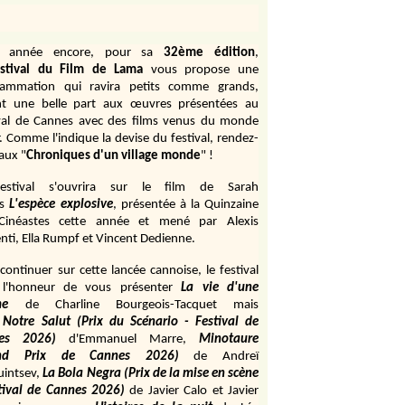
e année encore, pour sa
32ème édition
,
stival du Film de Lama
vous propose une
rammation qui ravira petits comme grands,
ant une belle part aux œuvres présentées au
val de Cannes avec des films venus du monde
r. Comme l'indique la devise du festival, rendez-
aux "
Chroniques d'un village monde
" !
estival s'ouvrira sur le film de Sarah
s
L'espèce explosive
, présentée à la Quinzaine
Cinéastes cette année et mené par Alexis
ti, Ella Rumpf et Vincent Dedienne.
continuer sur cette lancée cannoise, le festival
 l'honneur de vous présenter
La vie d'une
me
de
Charline Bourgeois-Tacquet
mais
Notre Salut (Prix du Scénario - Festival de
es 2026)
d'Emmanuel Marre,
Minotaure
and Prix de Cannes 2026)
de Andreï
uintsev,
La Bola Negra (Prix de la mise en scène
tival de Cannes 2026)
de Javier Calo et Javier