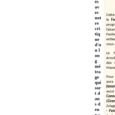
és
av
ec
Cett
not
le
Fe
re
prog
cri
fais
tiq
Festi
ue
entie
d'u
vous 
n l
Le f
on
Arnol
g
des 
mé
Manen
tra
ge
Pour 
qui
aura
fem
sor
aussi
t d
Cann
an
(Gr
s d
Zviag
eu
- Fes
x s