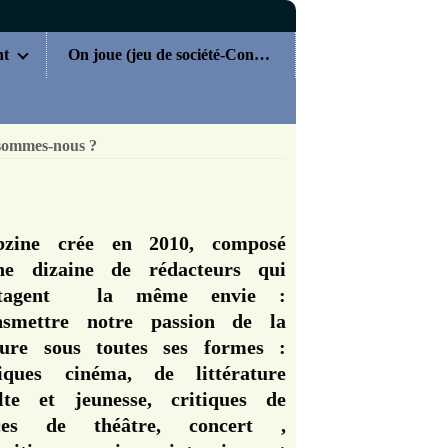
nt
On joue (jeu de société-Concours)
sommes-nous ?
zine crée en 2010, composé
ne dizaine de rédacteurs qui
rtagent la même envie :
nsmettre notre passion de la
ture sous toutes ses formes :
tiques cinéma, de littérature
lte et jeunesse, critiques de
èces de théâtre, concert ,