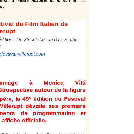
ossi ou encore
Histoires de la nuit
de Léa
s.
tival
du Film Italien de
lerupt
édition
-
Du
2
3
octobre au
8
novembre
6
festival-villerupt.com
mmage à Monica Vitti
étrospective autour de la figure
e
père, la 49
édition du Festival
Villerupt dévoile ses premiers
éments de programmation et
affiche officielle
.