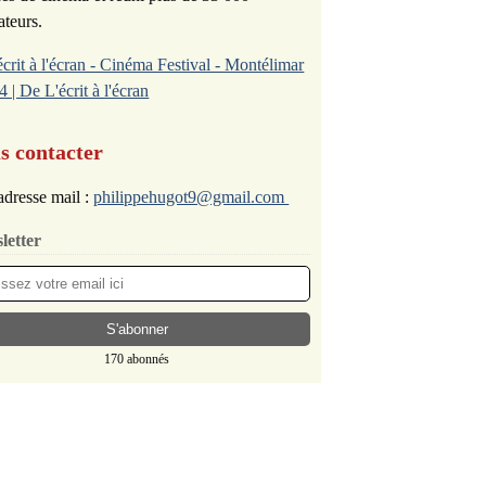
ateurs.
écrit à l'écran - Cinéma Festival - Montélimar
4 | De L'écrit à l'écran
s contacter
dresse mail :
philippehugot9@gmail.com
letter
170 abonnés