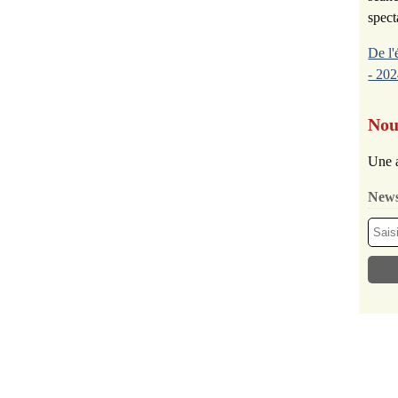
spect
De l'
- 202
Nou
Une a
News