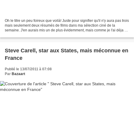
Oh le titre un peu foireux que voilà! Juste pour signifier qu'il n'y aura pas trois
mais seulement deux résumés de films dans ma sélection ciné de la
semaine. J'en aurais mis un de plus évidemment, mais comme je l'ai déja vu,
pas la peine de vous dire...
Steve Carell, star aux States, mais méconnue en
France
Publié le 13/07/2011 à 07:08
Par
Bazaart