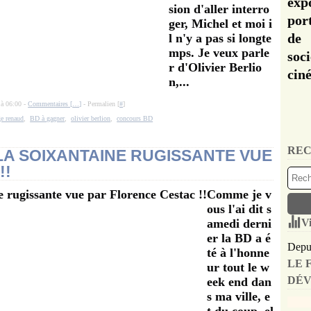
exp
sion d'aller interro
por
ger, Michel et moi i
de 
l n'y a pas si longte
mps. Je veux parle
soc
r d'Olivier Berlio
cin
n,...
 à 06:00 -
Commentaires [
…
]
- Permalien [
#
]
ge renaud
,
BD à gagner
,
olivier berlion
,
concours BD
REC
LA SOIXANTAINE RUGISSANTE VUE
!!
Comme je v
ous l'ai dit s
amedi derni
Vi
er la BD a é
Depui
té à l'honne
LE 
ur tout le w
DÉV
eek end dan
s ma ville, e