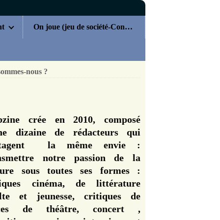
nt
On joue (jeu de société-Concours)
sommes-nous ?
zine crée en 2010, composé
ne dizaine de rédacteurs qui
rtagent la même envie :
nsmettre notre passion de la
ture sous toutes ses formes :
tiques cinéma, de littérature
lte et jeunesse, critiques de
èces de théâtre, concert ,