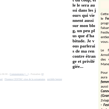
t du coup, el
le le sera au
ssi dans les j
Cett
ours qui vie
le
Fe
nnent aussi
prog
sur mon blo
fais
g, un peu pl
Festi
us que d'ha
entie
bitude. Je v
vous 
ous parlerai
s de ma ren
Le f
Arnol
contre étran
des 
ge et privilé
Manen
giée...
Pour 
 à 06:00 -
Commentaires [
…
]
- Permalien [
#
]
aura
aud
,
Florence CESTAC crise de la soixantaine
,
michèle bernier
fem
aussi
Cann
(Gr
Zviag
- Fes