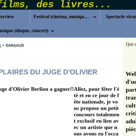
terview
Festival (cinéma, musique...)
Spectacle viva
sique (disque, concert)
Qui 
S
>
DARGAUD
LAIRES DU JUGE D'OLIVIER
Web
d'u
Allez, pour fêter l'é
pa
té et en ce jour de f
tra
ête nationale, je vo
cul
us propose un petit
cri
concours totalemen
t exclusif en lien av
adu
ec un artiste que n
pi
ous avons eu l'occa