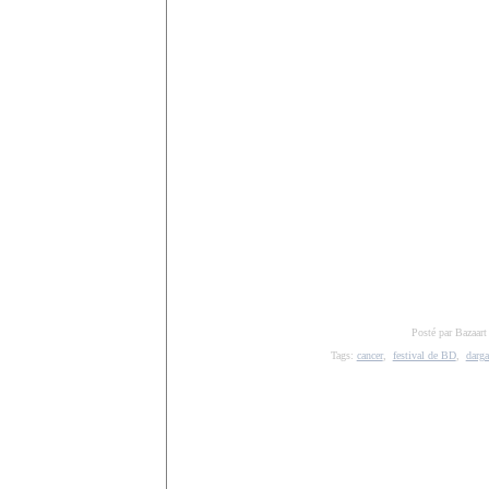
Posté par Bazaart
Tags:
cancer
,
festival de BD
,
darg