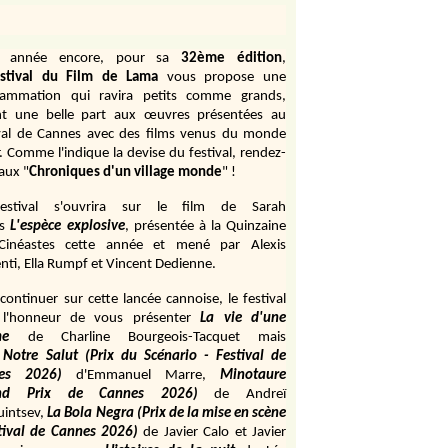
e année encore, pour sa
32ème édition
,
stival du Film de Lama
vous propose une
rammation qui ravira petits comme grands,
ant une belle part aux œuvres présentées au
val de Cannes avec des films venus du monde
r. Comme l'indique la devise du festival, rendez-
aux "
Chroniques d'un village monde
" !
estival s'ouvrira sur le film de Sarah
s
L'espèce explosive
, présentée à la Quinzaine
Cinéastes cette année et mené par Alexis
ti, Ella Rumpf et Vincent Dedienne.
continuer sur cette lancée cannoise, le festival
 l'honneur de vous présenter
La vie d'une
me
de
Charline Bourgeois-Tacquet
mais
Notre Salut (Prix du Scénario - Festival de
es 2026)
d'Emmanuel Marre,
Minotaure
and Prix de Cannes 2026)
de Andreï
uintsev,
La Bola Negra (Prix de la mise en scène
tival de Cannes 2026)
de Javier Calo et Javier