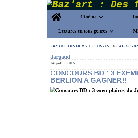
Home
Cinéma
In
Lectures en tous genres
Mu
BAZ'ART : DES FILMS, DES LIVRES...
>
CATEGORIE
dargaud
14 juillet 2015
CONCOURS BD : 3 EXEMP
BERLION A GAGNER!!