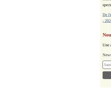
spect
De l'
- 202
Nou
Une a
News