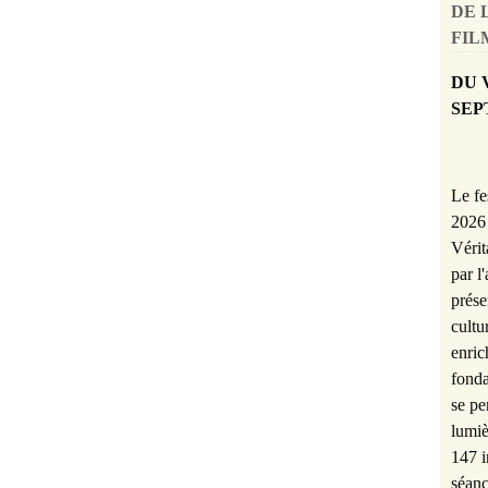
DE 
FILM
DU 
SEP
Le fe
2026 
Vérit
par l
prése
cultu
enric
fonda
se pe
lumiè
147 i
séanc