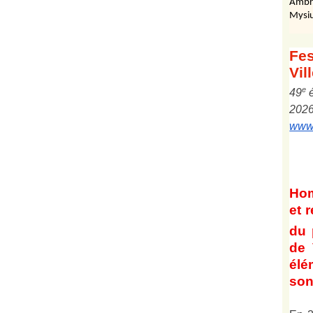
Ambr
Mysiu
Fes
Vil
e
4
9
202
www.
Ho
et
r
du 
de 
él
son 