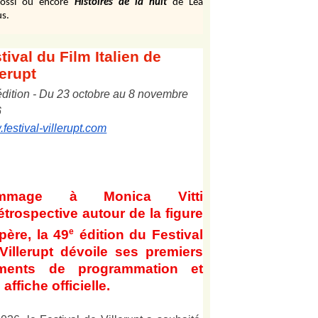
ossi ou encore
Histoires de la nuit
de Léa
s.
tival
du Film Italien de
lerupt
édition
-
Du
2
3
octobre au
8
novembre
6
festival-villerupt.com
mmage à Monica Vitti
étrospective autour de la figure
e
père, la 49
édition du Festival
Villerupt dévoile ses premiers
éments de programmation et
affiche officielle
.