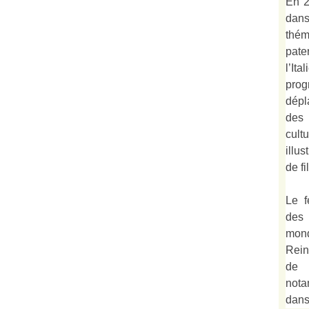
En 2
dan
thé
pate
l’It
prog
dépl
des 
cult
illu
de fi
Le f
des
mond
Rein
de 
not
dan