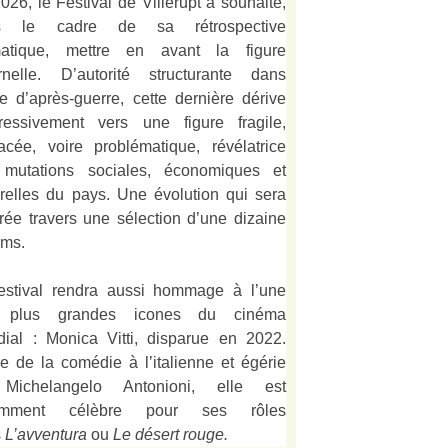
026, le Festival de Villerupt a souhaité,
s le cadre de sa rétrospective
matique, mettre en avant la figure
rnelle. D’autorité structurante dans
alie d’après-guerre, cette dernière dérive
ressivement vers une figure fragile,
acée, voire problématique, révélatrice
mutations sociales, économiques et
urelles du pays. Une évolution qui sera
strée travers une sélection d’une dizaine
lms.
estival rendra aussi hommage à l’une
 plus grandes icones du cinéma
ial : Monica Vitti, disparue en 2022.
e de la comédie à l’italienne et égérie
Michelangelo Antonioni, elle est
amment célèbre pour ses rôles
s
L’
avventura
ou
Le désert rouge
.