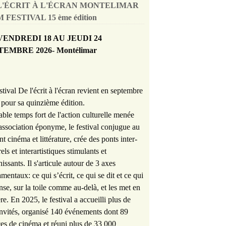
L'ÉCRIT À L'ÉCRAN MONTELIMAR
 FESTIVAL 15 ème édition
VENDREDI 18 AU JEUDI 24
TEMBRE 2026- Montélimar
stival De l'écrit à l'écran revient en septembre
pour sa quinzième édition.
able temps fort de l'action culturelle menée
'association éponyme, le festival conjugue au
nt cinéma et littérature, crée des ponts inter-
rels et interartistiques stimulants et
hissants. Il s'articule autour de 3 axes
mentaux: ce qui s’écrit, ce qui se dit et ce qui
nse, sur la toile comme au-delà, et les met en
re. En 2025, le festival a accueilli plus de
nvités, organisé 140 événements dont 89
es de cinéma et réuni plus de 33 000